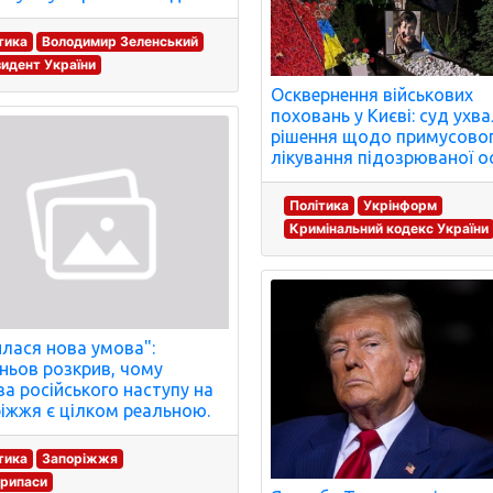
тика
Володимир Зеленський
идент України
Осквернення військових
поховань у Києві: суд ухв
рішення щодо примусово
лікування підозрюваної о
Політика
Укрінформ
Кримінальний кодекс України
илася нова умова":
ньов розкрив, чому
за російського наступу на
іжжя є цілком реальною.
тика
Запоріжжя
припаси