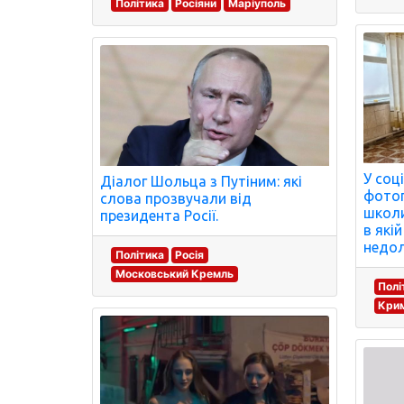
Політика
Росіяни
Маріуполь
У соц
Діалог Шольца з Путіним: які
фотог
слова прозвучали від
школи
президента Росії.
в які
недол
Політика
Росія
Московський Кремль
Полі
Крим