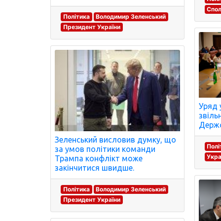
Спол
Політика
Володимир Зеленський
Президент України
Уряд 
звіль
Держс
Зеленський висловив думку, що
Полі
за умов політики команди
Укра
Трампа конфлікт може
закінчитися швидше.
Політика
Володимир Зеленський
Президент України