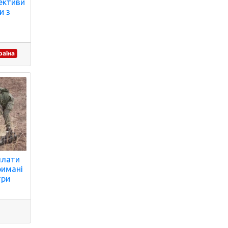
пективи
и з
раїна
плати
римані
три