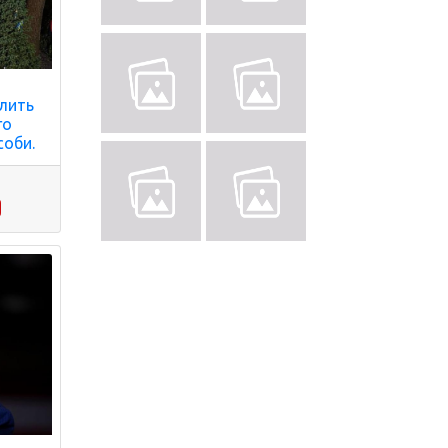
алить
го
соби.