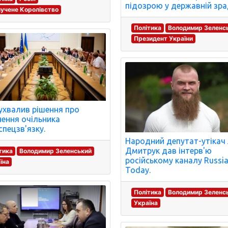
підозрою у державній зра
учене Королівство
Політика
Володимир Зеленс
Президент України
ухвалив рішення про
нення очільника
пецзв'язку.
Народний депутат-утікач
Дмитрук дав інтерв'ю
тика
Володимир Зеленський
російському каналу Russi
їна
Today.
Політика
Володимир Зеленс
Україна