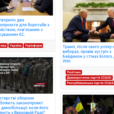
творило два
опроєкти для боротьби з
йством, пов'язаним з
суванням ЄС.
тика
Україна
Укрінформ
Трамп, після свого успіху 
виборах, провів зустріч з
Байденом у стінах Білого 
УНН
Політика
Демократична партія (США)
Республіканська партія (США
істерстві оборони
бляють законопроект
демобілізації: коли його
януть у Верховній Раді?