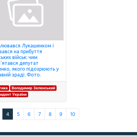
лювався Лукашенком і
вався на прибуття
ських військ: чим
'ятався депутат
нко, якого підозрюють у
вній зраді. Фото.
тика
Володимир Зеленський
идент України
4
5
6
7
8
9
10