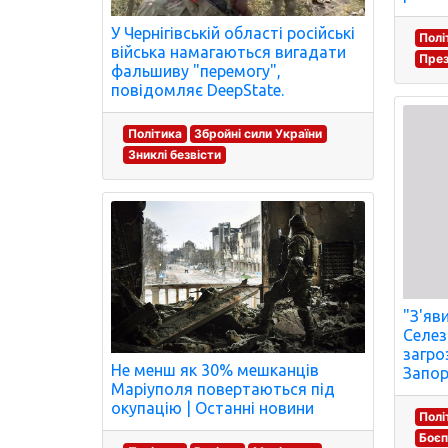
У Чернігівській області російські
Полі
війська намагаються вигадати
През
фальшиву "перемогу",
повідомляє DeepState.
Політика
Збройні сили України
Зниклі безвісти
"З'яв
Селез
загро
Не менш як 30% мешканців
Запор
Маріуполя повертаються під
окупацію | Останні новини
Полі
Боє