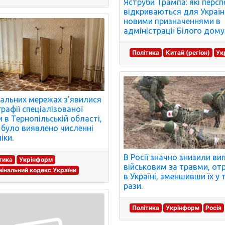
Яструби Трампа: які перс
відкриваються для Україн
новими призначеннями в
адміністрації Білого дому
Політика
Китай (регіон)
Ук
іальних мережах з'явилися
рафії спеціалізованої
 в Тернопільській області,
й було виявлено численні
іки.
В Росії значно знизили ви
тика
Укрінформ
військовим за травми, от
інальний кодекс України
в Україні, зменшивши їх у 
рази.
Політика
Укрінформ
Росія