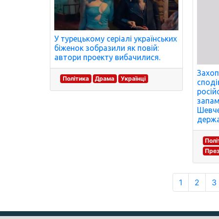
У турецькому серіалі українських
біженок зобразили як повій:
автори проекту вибачилися.
Захоп
Політика
Драма
Українці
споді
росій
запам
Шевче
держа
Полі
През
1
2
3