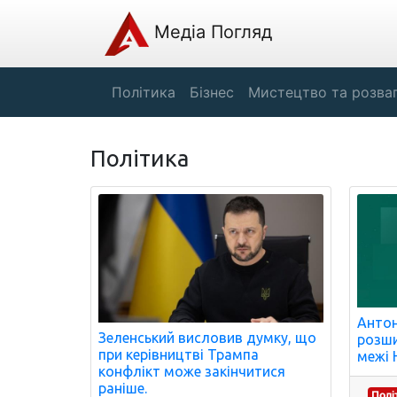
Медіа Погляд
Політика
Бізнес
Мистецтво та розва
Політика
Антон
Зеленський висловив думку, що
розши
при керівництві Трампа
межі 
конфлікт може закінчитися
раніше.
Полі