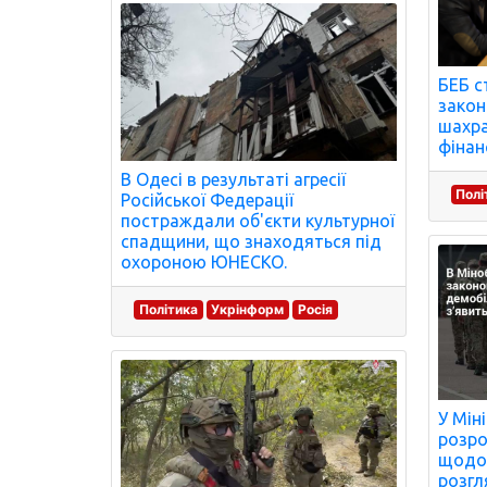
БЕБ с
закон
шахра
фінан
В Одесі в результаті агресії
Полі
Російської Федерації
постраждали об'єкти культурної
спадщини, що знаходяться під
охороною ЮНЕСКО.
Політика
Укрінформ
Росія
У Мін
розро
щодо 
розгл