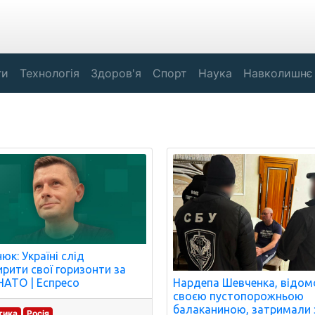
ги
Технологія
Здоров'я
Спорт
Наука
Навколишнє
юк: Україні слід
рити свої горизонти за
Нардепа Шевченка, відом
НАТО | Еспресо
своєю пустопорожньою
балаканиною, затримали 
тика
Росія