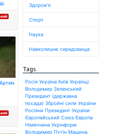
ді.
Здоров'я
ький
Спорт
Наука
Навколишнє середовище
Tags
Росія
Україна
Київ
Українці
 Артем
Володимир Зеленський
a
Президент (державна
посада)
Збройні сили України
Росіяни
Президент України
ький
Європейський Союз
Європа
Німеччина
Укрінформ
Володимир Путін
Машина.