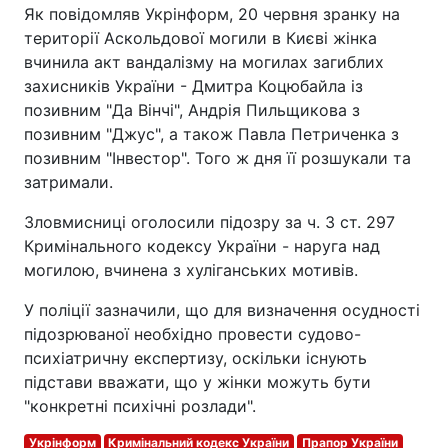
Як повідомляв Укрінформ, 20 червня зранку на
території Аскольдової могили в Києві жінка
вчинила акт вандалізму на могилах загиблих
захисників України - Дмитра Коцюбайла із
позивним "Да Вінчі", Андрія Пильщикова з
позивним "Джус", а також Павла Петриченка з
позивним "Інвестор". Того ж дня її розшукали та
затримали.
Зловмисниці оголосили підозру за ч. 3 ст. 297
Кримінального кодексу України - наруга над
могилою, вчинена з хуліганських мотивів.
У поліції зазначили, що для визначення осудності
підозрюваної необхідно провести судово-
психіатричну експертизу, оскільки існують
підстави вважати, що у жінки можуть бути
"конкретні психічні розлади".
Укрінформ
Кримінальний кодекс України
Прапор України