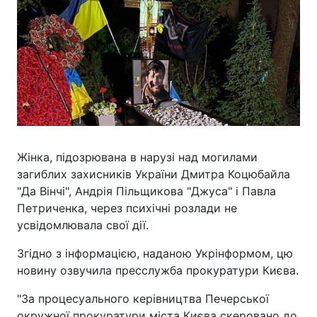
Жінка, підозрювана в нарузі над могилами
загиблих захисників України Дмитра Коцюбайла
"Да Вінчі", Андрія Пільщикова "Джуса" і Павла
Петриченка, через психічні розлади не
усвідомлювала свої дії.
Згідно з інформацією, наданою Укрінформом, цю
новину озвучила пресслужба прокуратури Києва.
"За процесуального керівництва Печерської
окружної прокуратури міста Києва скеровано до