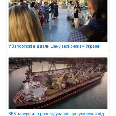
У Запоріжжі віддали шану захисникам України.
БЕБ завершило розслідування про ухилення від