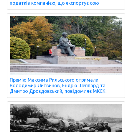
податків компанією, що експортує сою
Премію Максима Рильського отримали
Володимир Литвинов, Ендрю Шеппард та
Дмитро Дроздовський, повідомляє МКСК.