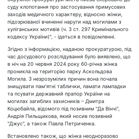
суду клопотання про застосування примусових
заходів медичного характеру, відносно жінки,
підозрюваної вчиненні наруги над могилами з
хуліганських мотивів (ч. 3 ст. 297 Кримінального
кодексу України)", - ідеться в повідомленні.
Згідно з інформацією, наданою прокуратурою, під
час досудового розслідування було виявлено, що
в ніч на 20 червня 2024 року 60-річна жінка
проникла на територію парку Аскольдова
Могила. З незрозумілих причин вона почала
знищувати пам'ятні таблички, ламати лампадки
та псувати державний прапор України на
могилах загиблих захисників – Дмитра
Коцюбайла, відомого під позивним "Да Вінчі",
Андрія Пильщикова, який носив позивний
"Джус", а також Павла Петриченка.
Встановлено також, що жінка неодноразово