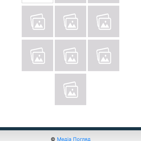
©
Медіа Погляд