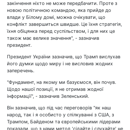
закінчення ніхто не може передбачити. Проте з
новою політичною командою, яка прийде до
влади у Білому домі, можна очікувати, що
конфлікт завершиться швидше. Це їхня стратегія,
їхня обіцянка перед суспільством, і для них це
також має велике значення", - зазначив
президент.
Президент України зазначив, що Трамп вислухав
його думки щодо миру і не висловив жодних
заперечень.
"Фундамент, на якому ми базуємося, він почув.
Щодо нашої позиції, я не отримав жодної
інформації", - зазначив Зеленський.
Він зазначив, що під час переговорів "як наш
народ, так і я особисто у спілкуванні з США, з
Трампом, Байденом та європейськими лідерами
показали, що з нами метод 'сідайте і слухайте' не