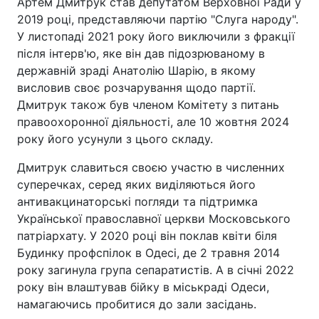
Артем Дмитрук став депутатом Верховної Ради у
2019 році, представляючи партію "Слуга народу".
У листопаді 2021 року його виключили з фракції
після інтерв'ю, яке він дав підозрюваному в
державній зраді Анатолію Шарію, в якому
висловив своє розчарування щодо партії.
Дмитрук також був членом Комітету з питань
правоохоронної діяльності, але 10 жовтня 2024
року його усунули з цього складу.
Дмитрук славиться своєю участю в численних
суперечках, серед яких виділяються його
антивакцинаторські погляди та підтримка
Української православної церкви Московського
патріархату. У 2020 році він поклав квіти біля
Будинку профспілок в Одесі, де 2 травня 2014
року загинула група сепаратистів. А в січні 2022
року він влаштував бійку в міськраді Одеси,
намагаючись пробитися до зали засідань.