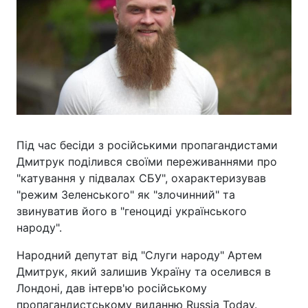
Під час бесіди з російськими пропагандистами
Дмитрук поділився своїми переживаннями про
"катування у підвалах СБУ", охарактеризував
"режим Зеленського" як "злочинний" та
звинуватив його в "геноциді українського
народу".
Народний депутат від "Слуги народу" Артем
Дмитрук, який залишив Україну та оселився в
Лондоні, дав інтерв'ю російському
пропагандистському виданню Russia Today.