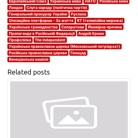
Європейський Союз
Українська мова
НАТО
Російська мова
Лондон
Слуга народу (політична партія)
Генеральний прокурор України
Руслана
Опозиційна платформа - За життя
RT (телевізійна мережа)
Українське громадянство
Сепаратизм
Ймовірна причина
Пропаганда в Російській Федерації
Андрій Єрмак
Профспілка
The Independent
Українська православна церква (Московський патріархат)
Російська православна церква
Геноцид
Венеціанська комісія
Related posts