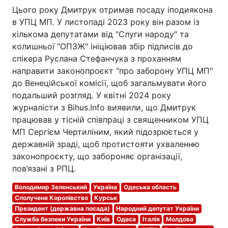
Цього року Дмитрук отримав посаду іподиякона
в УПЦ МП. У листопаді 2023 року він разом із
кількома депутатами від "Слуги народу" та
колишньої "ОПЗЖ" ініціював збір підписів до
спікера Руслана Стефанчука з проханням
направити законопроєкт "про заборону УПЦ МП"
до Венеційської комісії, щоб загальмувати його
подальший розгляд. У квітні 2024 року
журналісти з Bihus.Info виявили, що Дмитрук
працював у тісній співпраці з священником УПЦ
МП Сергієм Чертиліним, який підозрюється у
державній зраді, щоб протистояти ухваленню
законопроєкту, що забороняє організації,
пов’язані з РПЦ.
Володимир Зеленський
Україна
Одеська область
Сполучене Королівство
Курськ
Президент (державна посада)
Народний депутат України
Служба безпеки України
Київ
Одеса
Італія
Молдова