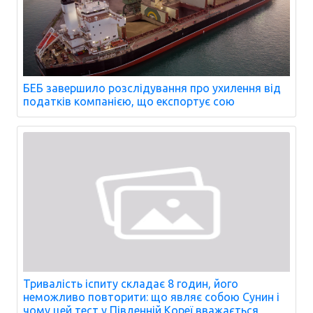
БЕБ завершило розслідування про ухилення від
податків компанією, що експортує сою
Тривалість іспиту складає 8 годин, його
неможливо повторити: що являє собою Сунин і
чому цей тест у Південній Кореї вважається