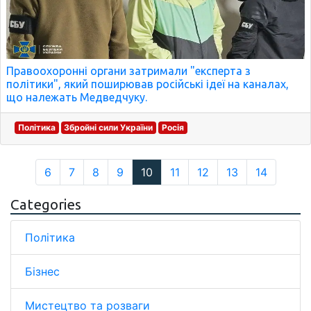
Правоохоронні органи затримали "експерта з
політики", який поширював російські ідеї на каналах,
що належать Медведчуку.
Політика
Збройні сили України
Росія
6
7
8
9
10
11
12
13
14
Categories
Політика
Бізнес
Мистецтво та розваги