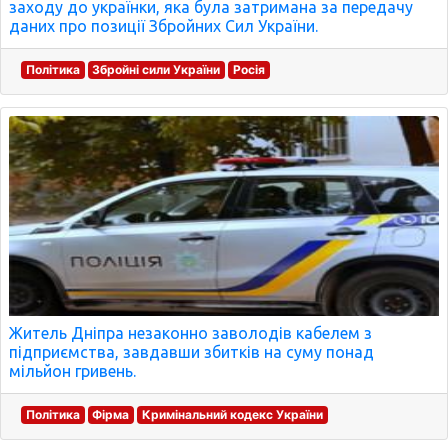
заходу до українки, яка була затримана за передачу
даних про позиції Збройних Сил України.
Політика
Збройні сили України
Росія
Житель Дніпра незаконно заволодів кабелем з
підприємства, завдавши збитків на суму понад
мільйон гривень.
Політика
Фірма
Кримінальний кодекс України