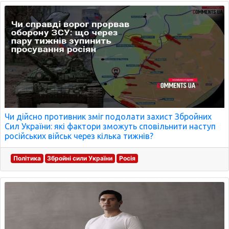
Чи дійсно противник зміг подолати захист Збройних
Сил України: які фактори зможуть сповільнити наступ
російських військ через кілька тижнів?
Політика
Збройні сили України
Росія