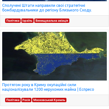
Сполучені Штати направили свої стратегічні
бомбардувальники до регіону Близького Сходу.
Політика
Ізраїль
Винищувальна авіація
Протягом року в Криму окупаційні сили
націоналізували 1200 нерухомих майна | Еспресо
Політика
Росія
Московський Кремль