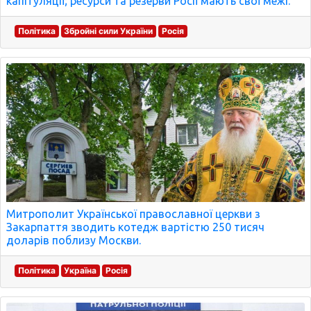
капітуляції; ресурси та резерви Росії мають свої межі.
Політика
Збройні сили України
Росія
Митрополит Української православної церкви з
Закарпаття зводить котедж вартістю 250 тисяч
доларів поблизу Москви.
Політика
Україна
Росія