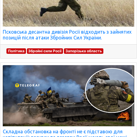
Псковська десантна дивізія Росії відходить з зайнятих
позицій після атаки Збройних Сил України.
Політика
Збройні сили Росії
Запорізька область
Складна обстановка на фронті не є підставою для