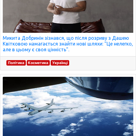
Микита Добринін зізнався, що після розриву з Дашею
Квітковою намагається знайти нові шляхи: "Це нелегко,
але в цьому є своя цінність".
Політика
Косметика
Українці