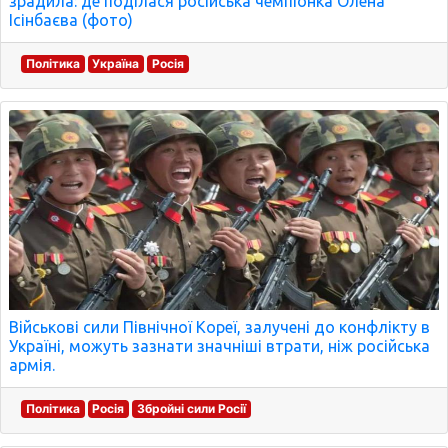
зрадила: де поділася російська чемпіонка Олена
Ісінбаєва (фото)
Політика
Україна
Росія
Військові сили Північної Кореї, залучені до конфлікту в
Україні, можуть зазнати значніші втрати, ніж російська
армія.
Політика
Росія
Збройні сили Росії