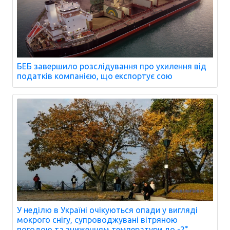
БЕБ завершило розслідування про ухилення від
податків компанією, що експортує сою
У неділю в Україні очікуються опади у вигляді
мокрого снігу, супроводжувані вітряною
погодою та зниженням температури до -2°