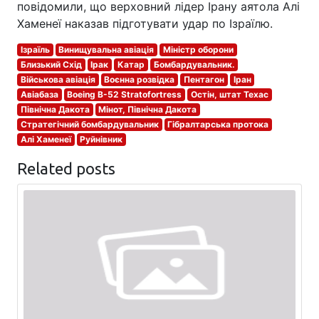
повідомили, що верховний лідер Ірану аятола Алі
Хаменеї наказав підготувати удар по Ізраїлю.
Ізраїль
Винищувальна авіація
Міністр оборони
Близький Схід
Ірак
Катар
Бомбардувальник.
Військова авіація
Воєнна розвідка
Пентагон
Іран
Авіабаза
Boeing B-52 Stratofortress
Остін, штат Техас
Північна Дакота
Мінот, Північна Дакота
Стратегічний бомбардувальник
Гібралтарська протока
Алі Хаменеї
Руйнівник
Related posts