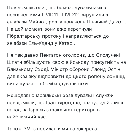
Повідомляється, що бомбардувальники з
позначеннями LIVID11 і LIVID12 вирушили з
авіабази Майнот, розташованої в Північній Дакоті.
На цей момент вони вже перетнули
Гібралтарську протоку і направляються до
авіабази Ель-Удейд у Катарі.
Не так давно Пентагон оголосив, що Сполучені
Штати збільшують свою військову присутність на
Близькому Сході. Міністр оборони Ллойд Остін
дав вказівку відправити до цього регіону есмінці,
винищувачі та бомбардувальники.
Нещодавно ізраїльські розвідувальні служби
повідомили, що Іран, вірогідно, планує здійснити
напад на Ізраїль з іракської території в
найближчий час.
Також ЗМІ з посиланнями на джерела