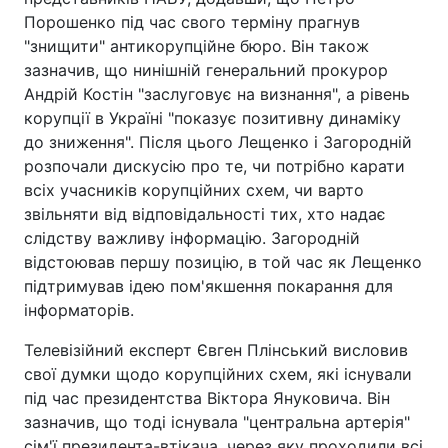
Порошенко під час свого терміну прагнув
"знищити" антикорупційне бюро. Він також
зазначив, що нинішній генеральний прокурор
Андрій Костін "заслуговує на визнання", а рівень
корупції в Україні "показує позитивну динаміку
до зниження". Після цього Лещенко і Загородній
розпочали дискусію про те, чи потрібно карати
всіх учасників корупційних схем, чи варто
звільняти від відповідальності тих, хто надає
слідству важливу інформацію. Загородній
відстоював першу позицію, в той час як Лещенко
підтримував ідею пом'якшення покарання для
інформаторів.
Телевізійний експерт Євген Плінський висловив
свої думки щодо корупційних схем, які існували
під час президентства Віктора Януковича. Він
зазначив, що тоді існувала "центральна артерія"
сім'ї президента-втікача, через яку проходили всі