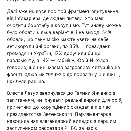
Далі вже йшлося про той фрагмент опитування
від Infosapiens, де людей питали, хто має
очолити боротьбу з корупцією. Тут знову можна
було обрати кілька варіантів, і на виході 54%
обрали, що таку місію мають узяти на себе
антикорупційні органи, по 35% -- президент і
громадяни України, 17% доручили би це
парламенту, а 14% -- кабміну. Юрій Ніколов
говорив, що нині маємо загрозливу ситуацію на
фронті, адже ми "ближче до поразки у цій війні",
ніж були раніше.
Власта Лазур звернулася до Галини Янченко зі
запитанням, чи існували реальні вироки для осіб,
причетних до корупційних скандалів під час
президентства Зеленського. Парламентарка
наводила напівлегендарний випадок з першим
заступником секретаря РНБО за часів