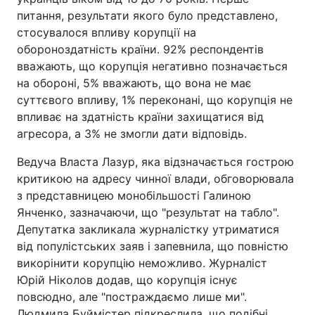
питання, результати якого було представлено,
стосувалося впливу корупції на
обороноздатність країни. 92% респондентів
вважають, що корупція негативно позначається
на обороні, 5% вважають, що вона не має
суттєвого впливу, 1% переконані, що корупція не
впливає на здатність країни захищатися від
агресора, а 3% не змогли дати відповідь.
Ведуча Власта Лазур, яка відзначається гострою
критикою на адресу чинної влади, обговорювала
з представницею монобільшості Галиною
Янченко, зазначаючи, що "результат на табло".
Депутатка закликала журналістку утриматися
від популістських заяв і запевнила, що повністю
викорінити корупцію неможливо. Журналіст
Юрій Ніколов додав, що корупція існує
повсюдно, але "постраждаємо лише ми".
Людмила Буймістер підкреслила, що подібні