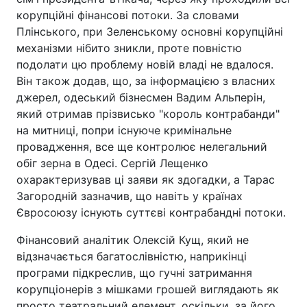
корупційні фінансові потоки. За словами
Плінського, при Зеленському основні корупційні
механізми нібито зникли, проте повністю
подолати цю проблему новій владі не вдалося.
Він також додав, що, за інформацією з власних
джерел, одеський бізнесмен Вадим Альперін,
який отримав прізвисько "король контрабанди"
на митниці, попри існуюче кримінальне
провадження, все ще контролює нелегальний
обіг зерна в Одесі. Сергій Лещенко
охарактеризував ці заяви як здогадки, а Тарас
Загородній зазначив, що навіть у країнах
Євросоюзу існують суттєві контрабандні потоки.
Фінансовий аналітик Олексій Кущ, який не
відзначається багатослівністю, наприкінці
програми підкреслив, що гучні затримання
корупціонерів з мішками грошей виглядають як
просто театральний елемент, оскільки, за його