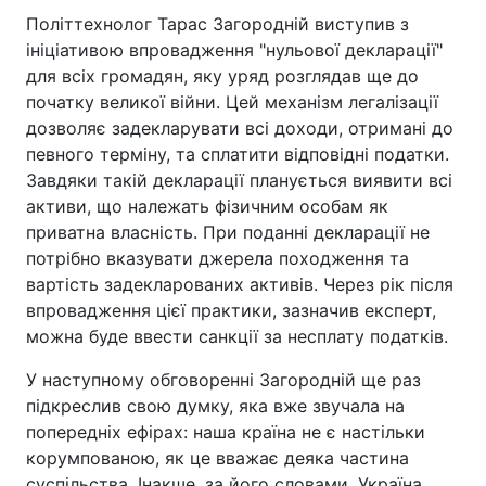
Політтехнолог Тарас Загородній виступив з
ініціативою впровадження "нульової декларації"
для всіх громадян, яку уряд розглядав ще до
початку великої війни. Цей механізм легалізації
дозволяє задекларувати всі доходи, отримані до
певного терміну, та сплатити відповідні податки.
Завдяки такій декларації планується виявити всі
активи, що належать фізичним особам як
приватна власність. При поданні декларації не
потрібно вказувати джерела походження та
вартість задекларованих активів. Через рік після
впровадження цієї практики, зазначив експерт,
можна буде ввести санкції за несплату податків.
У наступному обговоренні Загородній ще раз
підкреслив свою думку, яка вже звучала на
попередніх ефірах: наша країна не є настільки
корумпованою, як це вважає деяка частина
суспільства. Інакше, за його словами, Україна