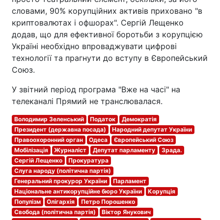
словами, 90% корупційних активів приховано "в
криптовалютах і офшорах". Сергій Лещенко
додав, що для ефективної боротьби з корупцією
Україні необхідно впроваджувати цифрові
технології та прагнути до вступу в Європейський
Союз.
У звітний період програма "Вже на часі" на
телеканалі Прямий не транслювалася.
Володимир Зеленський
Податок
Демократія
Президент (державна посада)
Народний депутат України
Правоохоронний орган
Одеса
Європейський Союз
Мобілізація
Журналіст
Депутат парламенту
Зрада.
Сергій Лещенко
Прокуратура
Слуга народу (політична партія)
Генеральний прокурор України
Парламент
Національне антикорупційне бюро України
Корупція
Популізм
Олігархія
Петро Порошенко
Свобода (політична партія)
Віктор Янукович