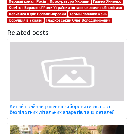
Перший канал, Росія
Прокуратура України
Галина Янченко
Комітет Верховної Ради України з питань економічної політики
Левченко Юрій Володимирович
Термін повноважень
Корупція в Україні
Гладковський Олег Володимирович
Related posts
Китай прийняв рішення заборонити експорт
безпілотних літальних апаратів та їх деталей.