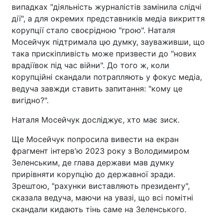
випадках "діяльність журналістів замінила слідчі
дії", а для окремих представників медіа викриття
корупції стало своєрідною "грою". Наталя
Мосейчук підтримала цю думку, зауваживши, що
така прискіпливість може призвести до "нових
врадіївок під час війни". До того ж, коли
корупційні скандали потрапляють у фокус медіа,
ведуча завжди ставить запитання: "кому це
вигідно?".
Наталя Мосейчук досліджує, хто має зиск.
Ще Мосейчук попросила вивести на екран
фрагмент інтерв'ю 2023 року з Володимиром
Зеленським, де глава держави мав думку
прирівняти корупцію до державної зради.
Зрештою, "рахунки виставляють президенту",
сказала ведуча, маючи на увазі, що всі помітні
скандали кидають тінь саме на Зеленського.