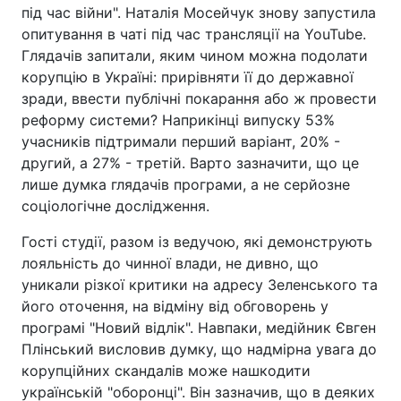
під час війни". Наталія Мосейчук знову запустила
опитування в чаті під час трансляції на YouTube.
Глядачів запитали, яким чином можна подолати
корупцію в Україні: прирівняти її до державної
зради, ввести публічні покарання або ж провести
реформу системи? Наприкінці випуску 53%
учасників підтримали перший варіант, 20% -
другий, а 27% - третій. Варто зазначити, що це
лише думка глядачів програми, а не серйозне
соціологічне дослідження.
Гості студії, разом із ведучою, які демонструють
лояльність до чинної влади, не дивно, що
уникали різкої критики на адресу Зеленського та
його оточення, на відміну від обговорень у
програмі "Новий відлік". Навпаки, медійник Євген
Плінський висловив думку, що надмірна увага до
корупційних скандалів може нашкодити
українській "оборонці". Він зазначив, що в деяких