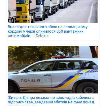
Внаслідок технічного збою на словацькому
кордоні у черзі опинилося 350 вантажних
автомобілів. -- Delo.ua
Житель Дніпра незаконно заволодів кабелем з
підприємства, завдавши збитків на суму понад