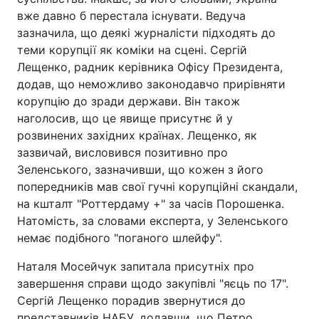
вже давно б перестала існувати. Ведуча
зазначила, що деякі журналісти підходять до
теми корупції як коміки на сцені. Сергій
Лещенко, радник керівника Офісу Президента,
додав, що неможливо законодавчо прирівняти
корупцію до зради держави. Він також
наголосив, що це явище присутнє й у
розвинених західних країнах. Лещенко, як
зазвичай, висловився позитивно про
Зеленського, зазначивши, що кожен з його
попередників мав свої гучні корупційні скандали,
на кшталт "Роттердаму +" за часів Порошенка.
Натомість, за словами експерта, у Зеленського
немає подібного "поганого шлейфу".
Наталя Мосейчук запитала присутніх про
завершення справи щодо закупівлі "яєць по 17".
Сергій Лещенко порадив звернутися до
представників НАБУ, додавши, що Петро