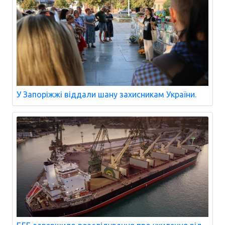
У Запоріжжі віддали шану захисникам України.