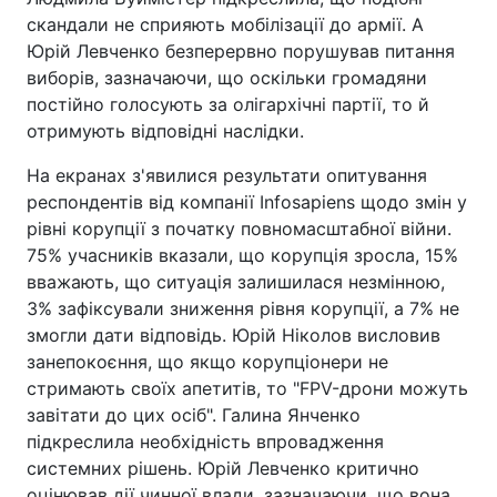
скандали не сприяють мобілізації до армії. А
Юрій Левченко безперервно порушував питання
виборів, зазначаючи, що оскільки громадяни
постійно голосують за олігархічні партії, то й
отримують відповідні наслідки.
На екранах з'явилися результати опитування
респондентів від компанії Infosapiens щодо змін у
рівні корупції з початку повномасштабної війни.
75% учасників вказали, що корупція зросла, 15%
вважають, що ситуація залишилася незмінною,
3% зафіксували зниження рівня корупції, а 7% не
змогли дати відповідь. Юрій Ніколов висловив
занепокоєння, що якщо корупціонери не
стримають своїх апетитів, то "FPV-дрони можуть
завітати до цих осіб". Галина Янченко
підкреслила необхідність впровадження
системних рішень. Юрій Левченко критично
оцінював дії чинної влади, зазначаючи, що вона