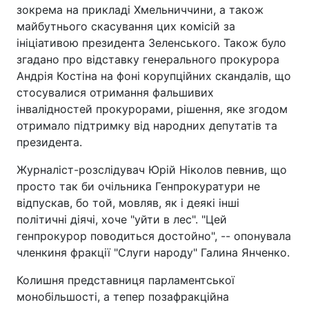
зокрема на прикладі Хмельниччини, а також
майбутнього скасування цих комісій за
ініціативою президента Зеленського. Також було
згадано про відставку генерального прокурора
Андрія Костіна на фоні корупційних скандалів, що
стосувалися отримання фальшивих
інвалідностей прокурорами, рішення, яке згодом
отримало підтримку від народних депутатів та
президента.
Журналіст-розслідувач Юрій Ніколов певнив, що
просто так би очільника Генпрокуратури не
відпускав, бо той, мовляв, як і деякі інші
політичні діячі, хоче "уйти в лес". "Цей
генпрокурор поводиться достойно", -- опонувала
членкиня фракції "Слуги народу" Галина Янченко.
Колишня представниця парламентської
монобільшості, а тепер позафракційна