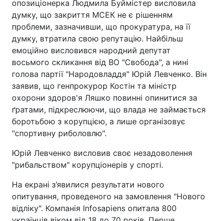
опозиціонерка Людмила Буймістер висловила
думку, що закриття МСЕК не є рішенням
проблеми, зазначивши, що прокуратура, на її
думку, втратила свою репутацію. Найбільш
емоційно висловився народний депутат
восьмого скликання від ВО "Свобода", а нині
голова партії "Народовладдя" Юрій Левченко. Він
заявив, що генпрокурор Костін та міністр
охорони здоров'я Ляшко повинні опинитися за
ґратами, підкреслюючи, що влада не займається
боротьбою з корупцією, а лише організовує
"спортивну риболовлю".
Юрій Левченко висловив своє незадоволення
"рибальством" корупціонерів у спорті.
На екрані з’явилися результати нового
опитування, проведеного на замовлення "Нового
відліку". Компанія Infosapiens опитала 800
українців віком від 18 до 70 років. Перше