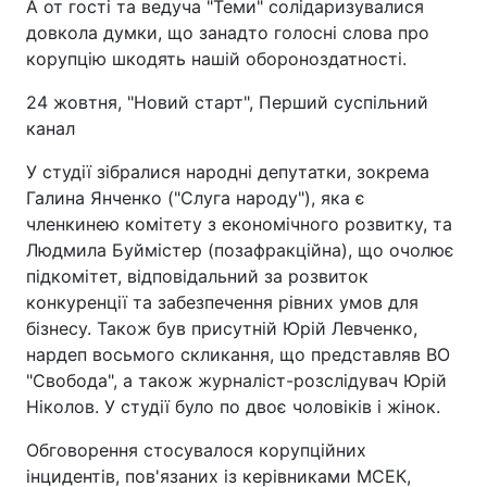
А от гості та ведуча "Теми" солідаризувалися
довкола думки, що занадто голосні слова про
корупцію шкодять нашій обороноздатності.
24 жовтня, "Новий старт", Перший суспільний
канал
У студії зібралися народні депутатки, зокрема
Галина Янченко ("Слуга народу"), яка є
членкинею комітету з економічного розвитку, та
Людмила Буймістер (позафракційна), що очолює
підкомітет, відповідальний за розвиток
конкуренції та забезпечення рівних умов для
бізнесу. Також був присутній Юрій Левченко,
нардеп восьмого скликання, що представляв ВО
"Свобода", а також журналіст-розслідувач Юрій
Ніколов. У студії було по двоє чоловіків і жінок.
Обговорення стосувалося корупційних
інцидентів, пов'язаних із керівниками МСЕК,