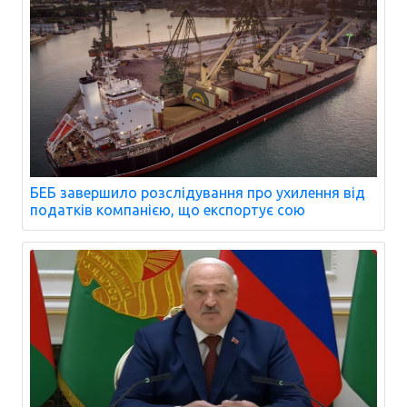
БЕБ завершило розслідування про ухилення від
податків компанією, що експортує сою