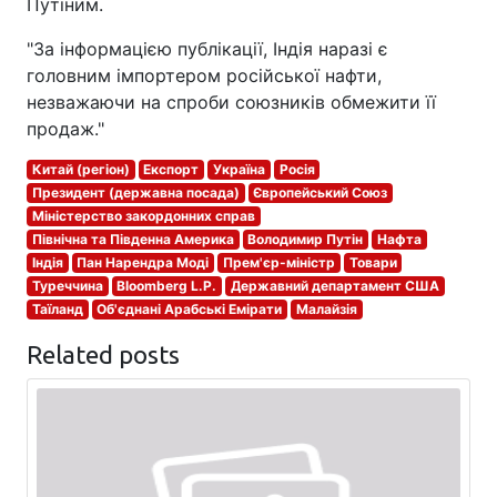
Путіним.
"За інформацією публікації, Індія наразі є
головним імпортером російської нафти,
незважаючи на спроби союзників обмежити її
продаж."
Китай (регіон)
Експорт
Україна
Росія
Президент (державна посада)
Європейський Союз
Міністерство закордонних справ
Північна та Південна Америка
Володимир Путін
Нафта
Індія
Пан Нарендра Моді
Прем'єр-міністр
Товари
Туреччина
Bloomberg L.P.
Державний департамент США
Таїланд
Об'єднані Арабські Емірати
Малайзія
Related posts