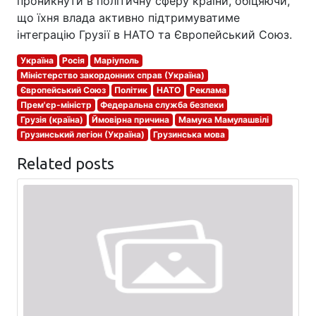
проникнути в політичну сферу країни, обіцяючи,
що їхня влада активно підтримуватиме
інтеграцію Грузії в НАТО та Європейський Союз.
Україна
Росія
Маріуполь
Міністерство закордонних справ (Україна)
Європейський Союз
Політик
НАТО
Реклама
Прем'єр-міністр
Федеральна служба безпеки
Грузія (країна)
Ймовірна причина
Мамука Мамулашвілі
Грузинський легіон (Україна)
Грузинська мова
Related posts