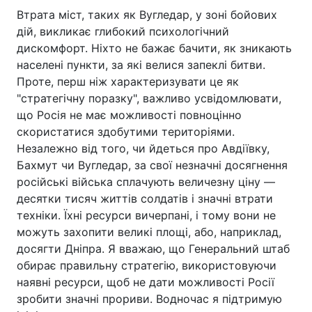
Втрата міст, таких як Вугледар, у зоні бойових
дій, викликає глибокий психологічний
дискомфорт. Ніхто не бажає бачити, як зникають
населені пункти, за які велися запеклі битви.
Проте, перш ніж характеризувати це як
"стратегічну поразку", важливо усвідомлювати,
що Росія не має можливості повноцінно
скористатися здобутими територіями.
Незалежно від того, чи йдеться про Авдіївку,
Бахмут чи Вугледар, за свої незначні досягнення
російські війська сплачують величезну ціну —
десятки тисяч життів солдатів і значні втрати
техніки. Їхні ресурси вичерпані, і тому вони не
можуть захопити великі площі, або, наприклад,
досягти Дніпра. Я вважаю, що Генеральний штаб
обирає правильну стратегію, використовуючи
наявні ресурси, щоб не дати можливості Росії
зробити значні прориви. Водночас я підтримую