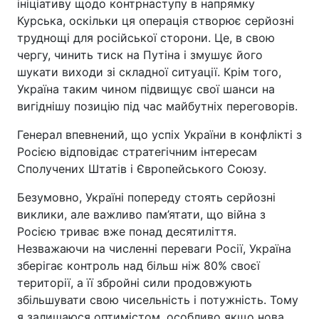
ініціативу щодо контрнаступу в напрямку
Курська, оскільки ця операція створює серйозні
труднощі для російської сторони. Це, в свою
чергу, чинить тиск на Путіна і змушує його
шукати виходи зі складної ситуації. Крім того,
Україна таким чином підвищує свої шанси на
вигіднішу позицію під час майбутніх переговорів.
Генерал впевнений, що успіх України в конфлікті з
Росією відповідає стратегічним інтересам
Сполучених Штатів і Європейського Союзу.
Безумовно, Україні попереду стоять серйозні
виклики, але важливо пам’ятати, що війна з
Росією триває вже понад десятиліття.
Незважаючи на численні переваги Росії, Україна
зберігає контроль над більш ніж 80% своєї
території, а її збройні сили продовжують
збільшувати свою чисельність і потужність. Тому
я залишаюся оптимістом, особливо якщо нова