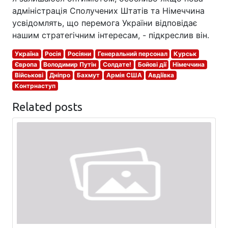
адміністрація Сполучених Штатів та Німеччина
усвідомлять, що перемога України відповідає
нашим стратегічним інтересам, - підкреслив він.
Україна
Росія
Росіяни
Генеральний персонал
Курськ
Європа
Володимир Путін
Солдате!
Бойові дії
Німеччина
Військові
Дніпро
Бахмут
Армія США
Авдіївка
Контрнаступ
Related posts