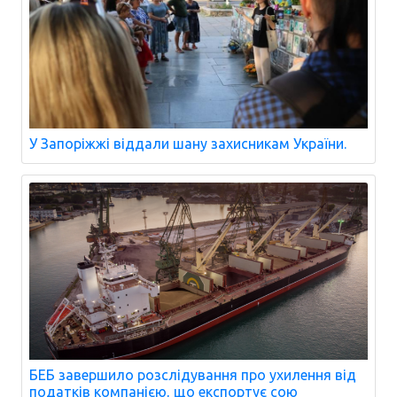
У Запоріжжі віддали шану захисникам України.
БЕБ завершило розслідування про ухилення від
податків компанією, що експортує сою