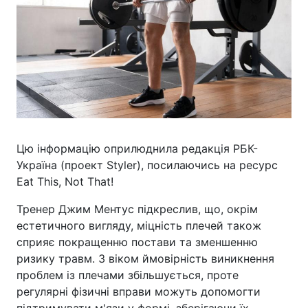
Цю інформацію оприлюднила редакція РБК-
Україна (проект Styler), посилаючись на ресурс
Eat This, Not That!
Тренер Джим Ментус підкреслив, що, окрім
естетичного вигляду, міцність плечей також
сприяє покращенню постави та зменшенню
ризику травм. З віком ймовірність виникнення
проблем із плечами збільшується, проте
регулярні фізичні вправи можуть допомогти
підтримувати м'язи у формі, зберігаючи їх