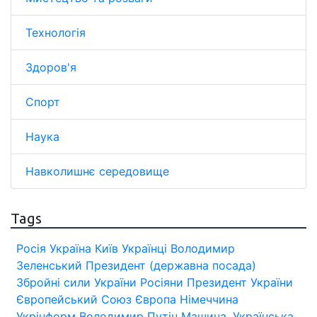
Технологія
Здоров'я
Спорт
Наука
Навколишнє середовище
Tags
Росія
Україна
Київ
Українці
Володимир
Зеленський
Президент (державна посада)
Збройні сили України
Росіяни
Президент України
Європейський Союз
Європа
Німеччина
Укрінформ
Володимир Путін
Машина.
Українська