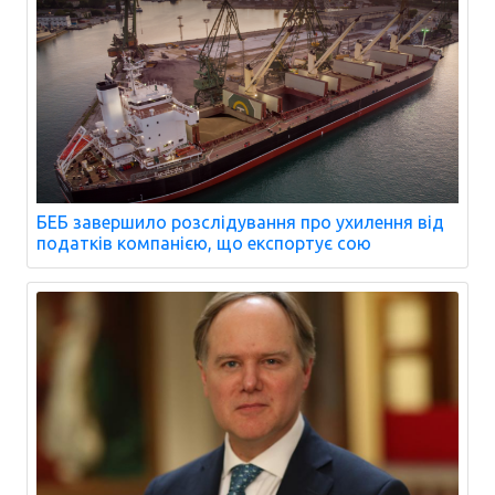
БЕБ завершило розслідування про ухилення від
податків компанією, що експортує сою