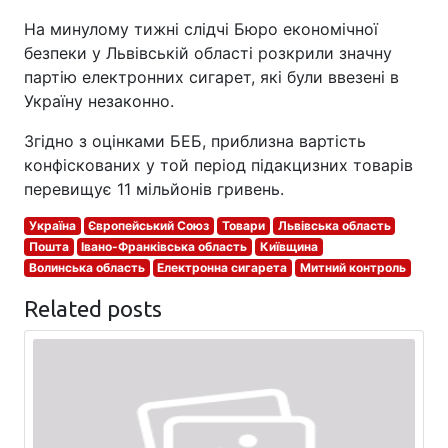
На минулому тижні слідчі Бюро економічної
безпеки у Львівській області розкрили значну
партію електронних сигарет, які були ввезені в
Україну незаконно.
Згідно з оцінками БЕБ, приблизна вартість
конфіскованих у той період підакцизних товарів
перевищує 11 мільйонів гривень.
Україна
Європейський Союз
Товари
Львівська область
Пошта
Івано-Франківська область
Київщина
Волинська область
Електронна сигарета
Митний контроль
Related posts