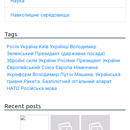
Наука
Навколишнє середовище
Tags
Росія
Україна
Київ
Українці
Володимир
Зеленський
Президент (державна посада)
Збройні сили України
Росіяни
Президент України
Європейський Союз
Європа
Німеччина
Укрінформ
Володимир Путін
Машина.
Українська
гривня
Ракета.
Безпілотний літальний апарат
НАТО
Російська мова
Recent posts