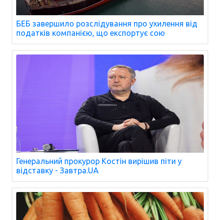
БЕБ завершило розслідування про ухилення від
податків компанією, що експортує сою
Генеральний прокурор Костін вирішив піти у
відставку - Завтра.UA