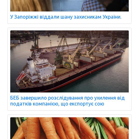
У Запоріжжі віддали шану захисникам України.
БЕБ завершило розслідування про ухилення від
податків компанією, що експортує сою