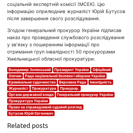
соціальній експертній комісії (МСЕК). Цю
інформацію оприлюднив журналіст Юрій Бутусов
після завершення свого розслідування.
Згодом генеральний прокурор України підписав
наказ про проведення службового розслідування
у зв'язку з поширенням інформації про
отримання груп інвалідності 50 прокурорами
Хмельницької обласної прокуратури.
Володимир Зеленський
Президент України
Офіційний
Злочин
Рада національної безпеки і оборони України
Кримінальне судочинство
Верховна Рада
Інвалідність
Журналіст
Прокуратура
Прокурор.
Органи державної влади
Генеральний прокурор України
Прокуратура України
Право на справедливий судовий розгляд
Бутусов Юрій Євгенович
Related posts