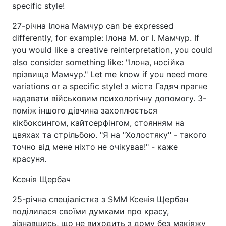
specific style!
27-річна Ілона Мамчур can be expressed
differently, for example: Ілона М. or І. Мамчур. If
you would like a creative reinterpretation, you could
also consider something like: "Ілона, носійка
прізвища Мамчур." Let me know if you need more
variations or a specific style! з міста Гадяч прагне
надавати військовим психологічну допомогу. З-
поміж іншого дівчина захоплюється
кікбоксингом, кайтсерфінгом, стоянням на
цвяхах та стрільбою. "Я на "Холостяку" - такого
точно від мене ніхто не очікував!" - каже
красуня.
Ксенія Щербач
25-річна спеціалістка з SMM Ксенія Щербан
поділилася своїми думками про красу,
зізнавшись, що не виходить з дому без макіяжу