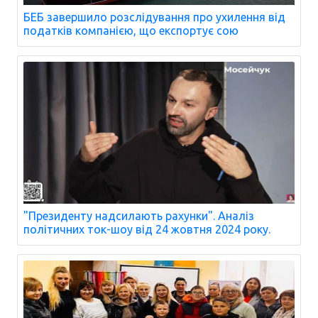
БЕБ завершило розслідування про ухилення від
податків компанією, що експортує сою
"Президенту надсилають рахунки". Аналіз
політичних ток-шоу від 24 жовтня 2024 року.