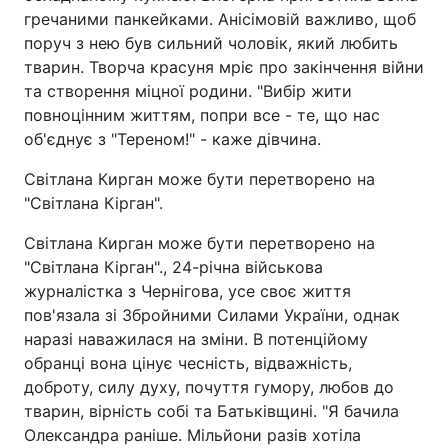
гречаними панкейками. Анісімовій важливо, щоб
поруч з нею був сильний чоловік, який любить
тварин. Творча красуня мріє про закінчення війни
та створення міцної родини. "Вибір жити
повноцінним життям, попри все - те, що нас
об'єднує з "Тереном!" - каже дівчина.
Світлана Кирган може бути перетворено на
"Світлана Кірган".
Світлана Кирган може бути перетворено на
"Світлана Кірган"., 24-річна військова
журналістка з Чернігова, усе своє життя
пов'язала зі Збройними Силами України, однак
наразі наважилася на зміни. В потенційому
обранці вона цінує чесність, відважність,
доброту, силу духу, почуття гумору, любов до
тварин, вірність собі та Батьківщині. "Я бачила
Олександра раніше. Мільйони разів хотіла