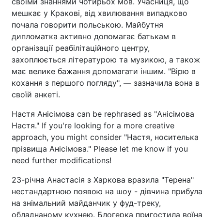
своїми знаннями чотирьох мов. Учасниця, що
мешкає у Кракові, від хвилювання випадково
почала говорити польською. Майбутня
дипломатка активно допомагає батькам в
організації реабілітаційного центру,
захоплюється літературою та музикою, а також
має велике бажання допомагати іншим. "Вірю в
кохання з першого погляду", — зазначила вона в
своїй анкеті.
Настя Анісімова can be rephrased as "Анісімова
Настя." If you're looking for a more creative
approach, you might consider "Настя, носителька
прізвища Анісімова." Please let me know if you
need further modifications!
23-річна Анастасія з Харкова вразила "Терена"
нестандартною появою на шоу - дівчина прибула
на знімальний майданчик у фуд-треку,
обладнаному кухнею. Блогерка пригостила воїна