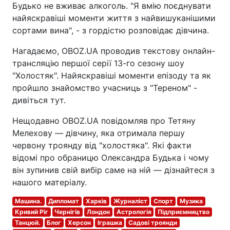
Будько не вживає алкоголь. "Я вмію поєднувати
найяскравіші моменти життя з найвишуканішими
сортами вина", - з гордістю розповідає дівчина.
Нагадаємо, OBOZ.UA проводив текстову онлайн-
трансляцію першої серії 13-го сезону шоу
"Холостяк". Найяскравіші моменти епізоду та як
пройшло знайомство учасниць з "Тереном" -
дивіться тут.
Нещодавно OBOZ.UA повідомляв про Тетяну
Мелехову — дівчину, яка отримала першу
червону троянду від "холостяка". Які факти
відомі про обраницю Олександра Будька і чому
він зупинив свій вибір саме на ній — дізнайтеся з
нашого матеріалу.
Машина.
Дипломат
Харків
Журналіст
Спорт
Музика
Кривий Ріг
Чернігів
Лондон
Астрологія
Підприємництво
Танцюй.
Блог
Херсон
Іграшка
Садові троянди