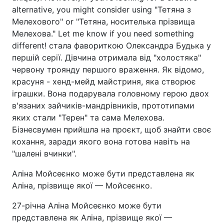
alternative, you might consider using "Тетяна з
Мелехового" or "Тетяна, носителька прізвища
Мелехова." Let me know if you need something
different! стала фавориткою Олександра Будька у
першій серії. Дівчина отримала від "холостяка"
червону троянду першого враження. Як відомо,
красуня - хенд-мейд майстриня, яка створює
іграшки. Вона подарувала головному герою двох
в'язаних зайчиків-мандрівників, прототипами
яких стали "Терен" та сама Мелехова.
Бізнесвумен прийшла на проєкт, щоб знайти своє
кохання, заради якого вона готова навіть на
"шалені вчинки".
Аліна Мойсеєнко може бути представлена як
Аліна, прізвище якої — Мойсеєнко.
27-річна Аліна Мойсеєнко може бути
представлена як Аліна, прізвище якої —