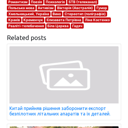
Романтизм
Поезія
Психологія
STB (телеканал)
Польська мова
Активізм
Вікторія (Австралія)
Гумор
Хмельницький, Україна
Вино
Стереотип (поліграфія)
Краків
Кременчук
Єлизавета Петрівна
Ліна Костенко
Реаліті-телебачення
Біла Церква
Гадяч
Related posts
Китай прийняв рішення заборонити експорт
безпілотних літальних апаратів та їх деталей.