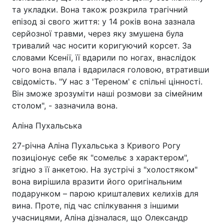
та укладки. Вона також розкрила трагічний
епізод зі свого життя: у 14 років вона зазнала
серйозної травми, через яку змушена була
тривалий час носити коригуючий корсет. За
словами Ксенії, її вдарили по ногах, внаслідок
чого вона впала і вдарилася головою, втративши
свідомість. "У нас з 'Тереном' є спільні цінності.
Він зможе зрозуміти наші розмови за сімейним
столом", - зазначила вона.
Аліна Пухальська
27-річна Аліна Пухальська з Кривого Рогу
позиціонує себе як "сомельє з характером",
згідно з її анкетою. На зустрічі з "холостяком"
вона вирішила вразити його оригінальним
подарунком – парою кришталевих келихів для
вина. Проте, під час спілкування з іншими
учасницями, Аліна дізналася, що Олександр