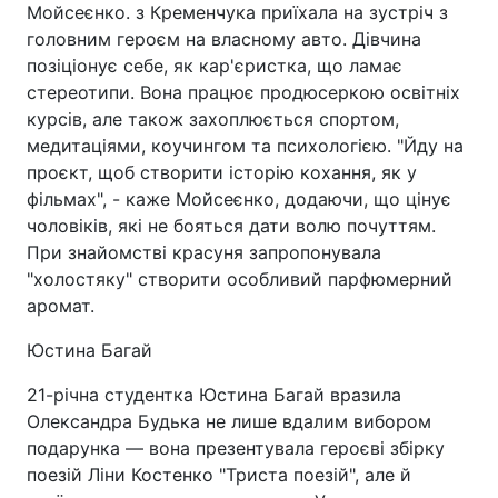
Мойсеєнко. з Кременчука приїхала на зустріч з
головним героєм на власному авто. Дівчина
позіціонує себе, як кар'єристка, що ламає
стереотипи. Вона працює продюсеркою освітніх
курсів, але також захоплюється спортом,
медитаціями, коучингом та психологією. "Йду на
проєкт, щоб створити історію кохання, як у
фільмах", - каже Мойсеєнко, додаючи, що цінує
чоловіків, які не бояться дати волю почуттям.
При знайомстві красуня запропонувала
"холостяку" створити особливий парфюмерний
аромат.
Юстина Багай
21-річна студентка Юстина Багай вразила
Олександра Будька не лише вдалим вибором
подарунка — вона презентувала героєві збірку
поезій Ліни Костенко "Триста поезій", але й