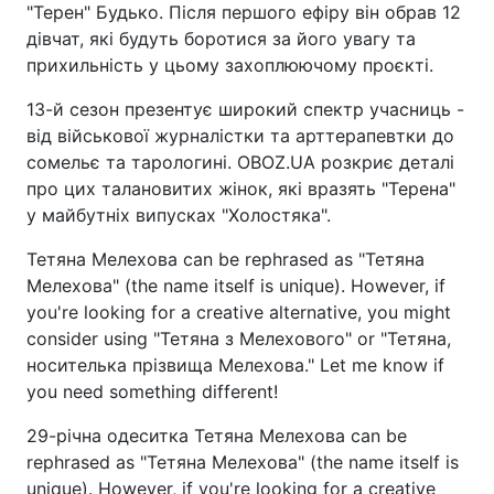
"Терен" Будько. Після першого ефіру він обрав 12
дівчат, які будуть боротися за його увагу та
прихильність у цьому захоплюючому проєкті.
13-й сезон презентує широкий спектр учасниць -
від військової журналістки та арттерапевтки до
сомельє та тарологині. OBOZ.UA розкриє деталі
про цих талановитих жінок, які вразять "Терена"
у майбутніх випусках "Холостяка".
Тетяна Мелехова can be rephrased as "Тетяна
Мелехова" (the name itself is unique). However, if
you're looking for a creative alternative, you might
consider using "Тетяна з Мелехового" or "Тетяна,
носителька прізвища Мелехова." Let me know if
you need something different!
29-річна одеситка Тетяна Мелехова can be
rephrased as "Тетяна Мелехова" (the name itself is
unique). However, if you're looking for a creative