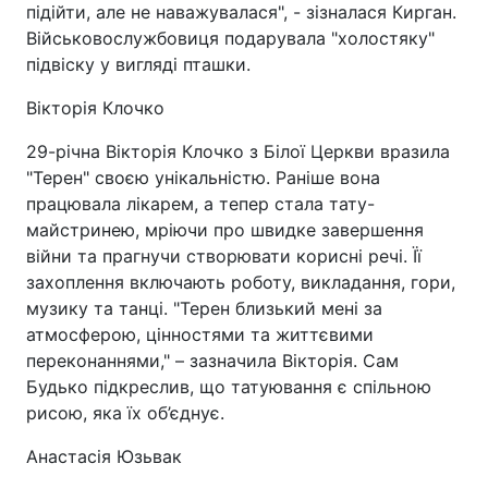
підійти, але не наважувалася", - зізналася Кирган.
Військовослужбовиця подарувала "холостяку"
підвіску у вигляді пташки.
Вікторія Клочко
29-річна Вікторія Клочко з Білої Церкви вразила
"Терен" своєю унікальністю. Раніше вона
працювала лікарем, а тепер стала тату-
майстринею, мріючи про швидке завершення
війни та прагнучи створювати корисні речі. Її
захоплення включають роботу, викладання, гори,
музику та танці. "Терен близький мені за
атмосферою, цінностями та життєвими
переконаннями," – зазначила Вікторія. Сам
Будько підкреслив, що татуювання є спільною
рисою, яка їх об’єднує.
Анастасія Юзьвак