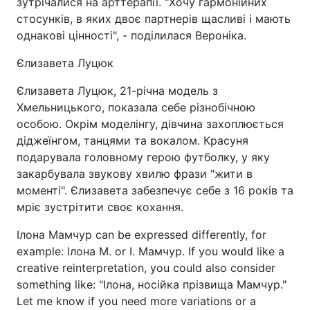
зутрічалися на арттерапії. "Хочу гармонійних
стосунків, в яких двоє партнерів щасливі і мають
однакові цінності", - поділилася Вероніка.
Єлизавета Луцюк
Єлизавета Луцюк, 21-річна модель з
Хмельницького, показала себе різнобічною
особою. Окрім моделінгу, дівчина захоплюється
діджеїнгом, танцями та вокалом. Красуня
подарувала головному герою футболку, у яку
закарбувала звукову хвилю фрази "жити в
моменті". Єлизавета забезпечує себе з 16 років та
мріє зустрітити своє кохання.
Ілона Мамчур can be expressed differently, for
example: Ілона М. or І. Мамчур. If you would like a
creative reinterpretation, you could also consider
something like: "Ілона, носійка прізвища Мамчур."
Let me know if you need more variations or a