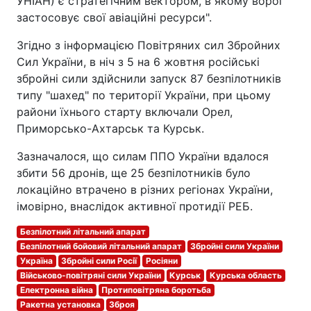
УНІАН) є стратегічним вектором, в якому ворог
застосовує свої авіаційні ресурси".
Згідно з інформацією Повітряних сил Збройних
Сил України, в ніч з 5 на 6 жовтня російські
збройні сили здійснили запуск 87 безпілотників
типу "шахед" по території України, при цьому
райони їхнього старту включали Орел,
Приморсько-Ахтарськ та Курськ.
Зазначалося, що силам ППО України вдалося
збити 56 дронів, ще 25 безпілотників було
локаційно втрачено в різних регіонах України,
імовірно, внаслідок активної протидії РЕБ.
Безпілотний літальний апарат
Безпілотний бойовий літальний апарат
Збройні сили України
Україна
Збройні сили Росії
Росіяни
Військово-повітряні сили України
Курськ
Курська область
Електронна війна
Протиповітряна боротьба
Ракетна установка
Зброя