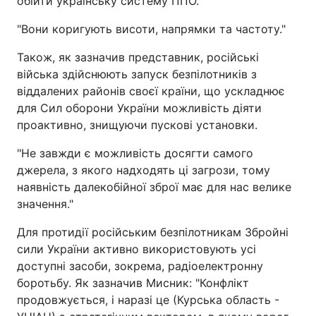
обійти українську систему ППО.
"Вони коригують висоти, напрямки та частоту."
Також, як зазначив представник, російські
війська здійснюють запуск безпілотників з
віддалених районів своєї країни, що ускладнює
для Сил оборони України можливість діяти
проактивно, знищуючи пускові установки.
"Не завжди є можливість досягти самого
джерела, з якого надходять ці загрози, тому
наявність далекобійної зброї має для нас велике
значення."
Для протидії російським безпілотникам Збройні
сили України активно використовують усі
доступні засоби, зокрема, радіоелектронну
боротьбу. Як зазначив Мисник: "Конфлікт
продовжується, і наразі це (Курська область -