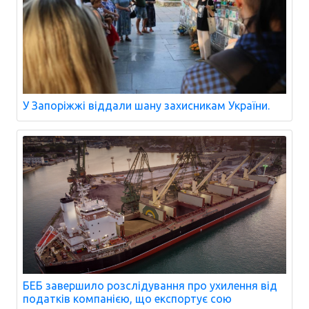
У Запоріжжі віддали шану захисникам України.
БЕБ завершило розслідування про ухилення від
податків компанією, що експортує сою