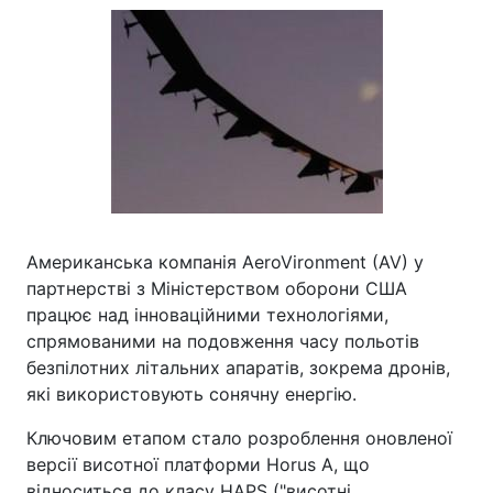
Американська компанія AeroVironment (AV) у
партнерстві з Міністерством оборони США
працює над інноваційними технологіями,
спрямованими на подовження часу польотів
безпілотних літальних апаратів, зокрема дронів,
які використовують сонячну енергію.
Ключовим етапом стало розроблення оновленої
версії висотної платформи Horus A, що
відноситься до класу HAPS ("висотні