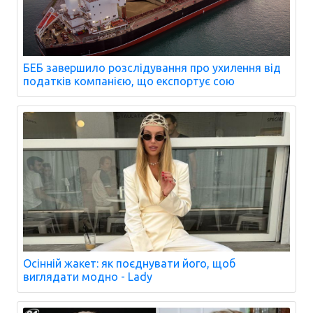
БЕБ завершило розслідування про ухилення від
податків компанією, що експортує сою
Осінній жакет: як поєднувати його, щоб
виглядати модно - Lady