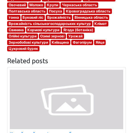
Овочевий
Молоко
Крупи
Черкаська область
Полтавська область
Посуха
Кіровоградська область
тонна
Буковий ліс
Врожайність
Вінницька область
Врожайність сільськогосподарських культур
Клімат
Свинина
Кормові культури
Ягода (ботаніка)
Олійні культури
Озимі зернові
Урожай
Зернобобові культури
Київщина
Фагопірум
Яйце
Цукровий буряк
Related posts