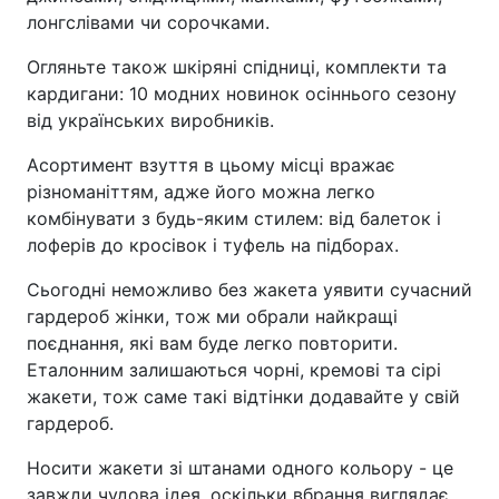
лонгслівами чи сорочками.
Огляньте також шкіряні спідниці, комплекти та
кардигани: 10 модних новинок осіннього сезону
від українських виробників.
Асортимент взуття в цьому місці вражає
різноманіттям, адже його можна легко
комбінувати з будь-яким стилем: від балеток і
лоферів до кросівок і туфель на підборах.
Сьогодні неможливо без жакета уявити сучасний
гардероб жінки, тож ми обрали найкращі
поєднання, які вам буде легко повторити.
Еталонним залишаються чорні, кремові та сірі
жакети, тож саме такі відтінки додавайте у свій
гардероб.
Носити жакети зі штанами одного кольору - це
завжди чудова ідея, оскільки вбрання виглядає