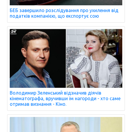
БЕБ завершило розслідування про ухилення від
податків компанією, що експортує сою
Володимир Зеленський відзначив діячів
кінематографа, вручивши їм нагороди - хто саме
отримав визнання - Кіно.