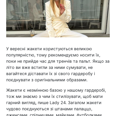
У вересні жакети користуються великою
популярністю, тому рекомендуємо носити їх,
поки не прийде час для тренчів та пальт. Якщо за
літо ви вже встигли за ними сумувати, не
вагайтеся діставати їх зі свого гардеробу і
поєднувати з оригінальними образами.
Жакети є незмінною базою у нашому гардеробі,
тож ми знаємо з чим їх стилізувати, щоб мати
гарний вигляд, пише Lady 24. Загалом жакети
чудово поєднуються зі штанами палаццо,
джинсами, спідницями, майками, футболками,