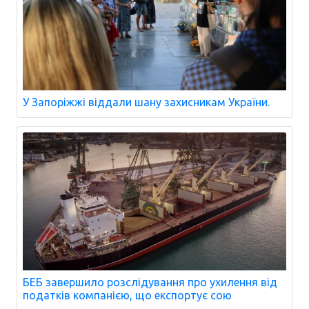
У Запоріжжі віддали шану захисникам України.
БЕБ завершило розслідування про ухилення від
податків компанією, що експортує сою