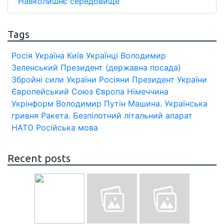
Навколишнє середовище
Tags
Росія
Україна
Київ
Українці
Володимир
Зеленський
Президент (державна посада)
Збройні сили України
Росіяни
Президент України
Європейський Союз
Європа
Німеччина
Укрінформ
Володимир Путін
Машина.
Українська
гривня
Ракета.
Безпілотний літальний апарат
НАТО
Російська мова
Recent posts