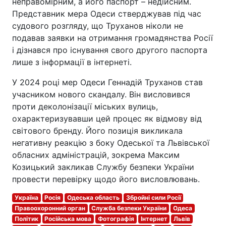
неправомірним, а його паспорт – недійсним.
Представник мера Одеси стверджував під час
судового розгляду, що Труханов ніколи не
подавав заявки на отримання громадянства Росії
і дізнався про існування свого другого паспорта
лише з інформації в інтернеті.
У 2024 році мер Одеси Геннадій Труханов став
учасником нового скандалу. Він висловився
проти деколонізації міських вулиць,
охарактеризувавши цей процес як відмову від
світового бренду. Його позиція викликала
негативну реакцію з боку Одеської та Львівської
обласних адміністрацій, зокрема Максим
Козицький закликав Службу безпеки України
провести перевірку щодо його висловлювань.
Україна
Росія
Одеська область
Збройні сили Росії
Правоохоронний орган
Служба безпеки України
Одеса
Політик
Російська мова
Фотографія
Інтернет
Львів