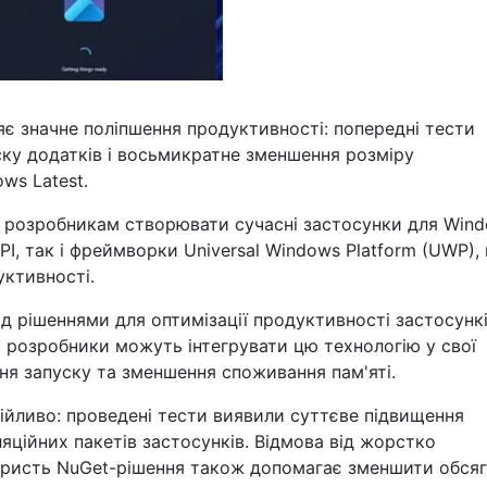
яє значне поліпшення продуктивності: попередні тести
ку додатків і восьмикратне зменшення розміру
ws Latest.
 розробникам створювати сучасні застосунки для Wind
, так і фреймворки Universal Windows Platform (UWP), 
ктивності.
д рішеннями для оптимізації продуктивності застосункі
 розробники можуть інтегрувати цю технологію у свої
я запуску та зменшення споживання пам'яті.
ійливо: проведені тести виявили суттєве підвищення
яційних пакетів застосунків. Відмова від жорстко
ористь NuGet-рішення також допомагає зменшити обся