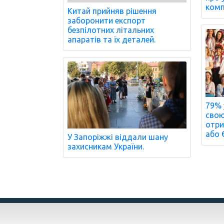
комп
Китай прийняв рішення
заборонити експорт
безпілотних літальних
апаратів та їх деталей.
79% 
свою
отри
або 
У Запоріжжі віддали шану
захисникам України.