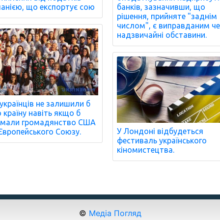
анією, що експортує сою
банків, зазначивши, що
рішення, прийняте "заднім
числом", є виправданим ч
надзвичайні обставини.
українців не залишили б
 країну навіть якщо б
мали громадянство США
У Лондоні відбудеться
Європейського Союзу.
фестиваль українського
кіномистецтва.
©
Медіа Погляд