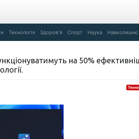
ги
Технологія
Здоров'я
Спорт
Наука
Навколишнє
ункціонуватимуть на 50% ефективні
логії.
Техно