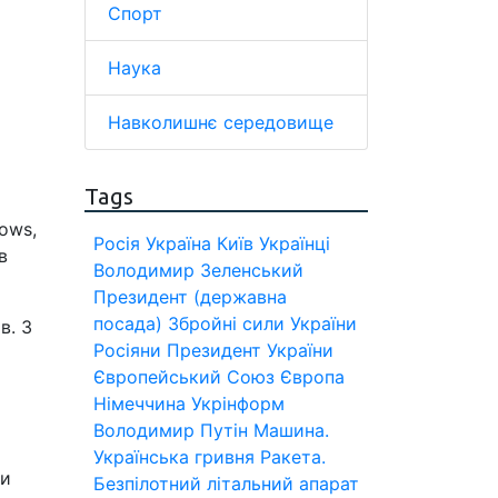
Спорт
Наука
Навколишнє середовище
Tags
ows,
Росія
Україна
Київ
Українці
в
Володимир Зеленський
Президент (державна
посада)
Збройні сили України
в. З
Росіяни
Президент України
Європейський Союз
Європа
Німеччина
Укрінформ
Володимир Путін
Машина.
Українська гривня
Ракета.
ги
Безпілотний літальний апарат