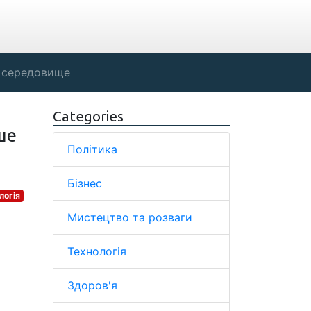
 середовище
Categories
ше
Політика
Бізнес
логія
Мистецтво та розваги
Технологія
Здоров'я