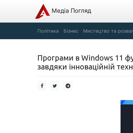
Медіа Погляд
Політика
Бізнес
Мистецтво та розва
Програми в Windows 11 ф
завдяки інноваційній техно