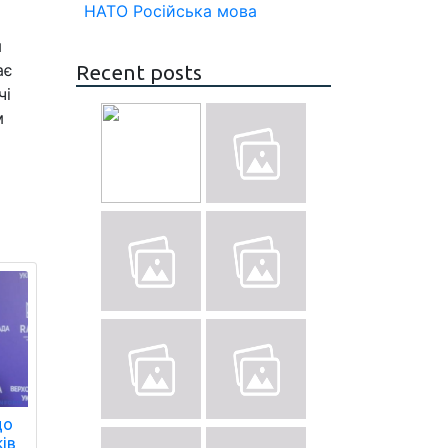
НАТО
Російська мова
м
ає
Recent posts
чі
м
до
ів