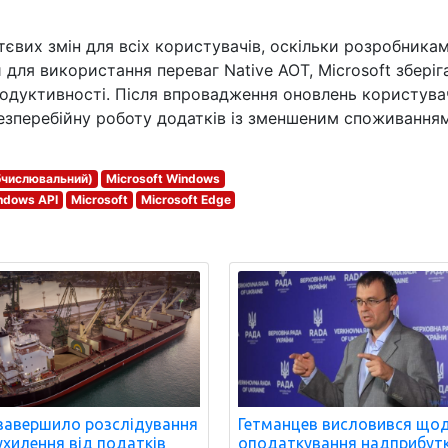
тєвих змін для всіх користувачів, оскільки розробника
 для використання переваг Native AOT, Microsoft зберіг
одуктивності. Після впровадження оновлень користува
езперебійну роботу додатків із зменшеним споживання
бчислювальний)
Microsoft Windows
ndows API
Microsoft
Microsoft Edge
завершило розслідування
Гетманцев висловився що
ухилення від податків
оподаткування надприбутк