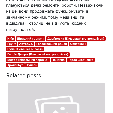
плануються деякі ремонтні роботи. Незважаючи
на це, вони продовжать функціонувати в
звичайному режимі, тому мешканці та
відвідувачі столиці не відчують жодних
незручностей.
Київ
Швидкий транзит
Деміївська (Київський метрополітен)
Ґрунт
Автобус.
Голосіївський район
Святошин
Буча, Київська область
Героїв Дніпра (Київський метрополітен)
Метро (підземний перехід)
Почайна
Тарас Шевченко
Тролейбус
Тунель
Related posts