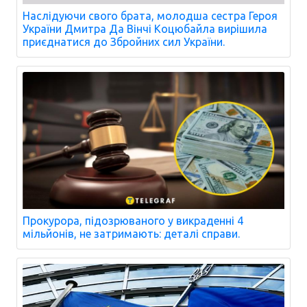
Наслідуючи свого брата, молодша сестра Героя
України Дмитра Да Вінчі Коцюбайла вирішила
приєднатися до Збройних сил України.
Прокурора, підозрюваного у викраденні 4
мільйонів, не затримають: деталі справи.