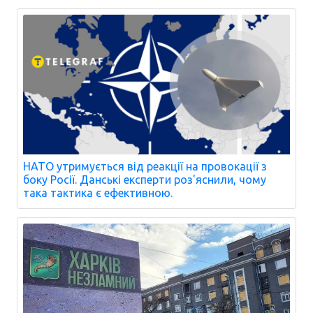
НАТО утримується від реакції на провокації з
боку Росії. Данські експерти роз'яснили, чому
така тактика є ефективною.