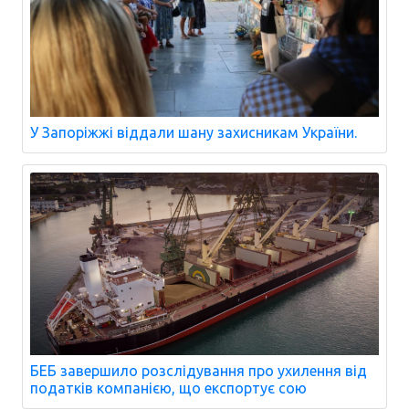
У Запоріжжі віддали шану захисникам України.
БЕБ завершило розслідування про ухилення від
податків компанією, що експортує сою