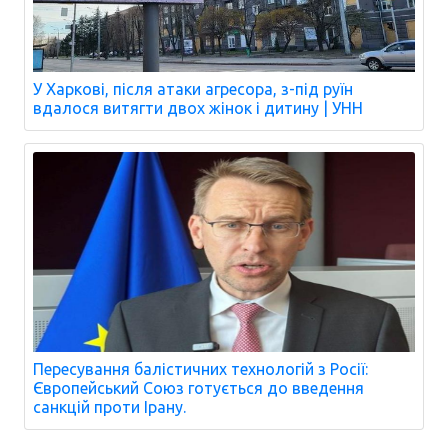
У Харкові, після атаки агресора, з-під руїн
вдалося витягти двох жінок і дитину | УНН
Пересування балістичних технологій з Росії:
Європейський Союз готується до введення
санкцій проти Ірану.