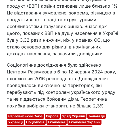
продукт (ВВП) країни становив лише близько 1%.
Це відставання зумовлене, зокрема, різницею в
продуктивності праці та структурними
особливостями галузевих ринків. Внаслідок
цього, показник ВВП на душу населення в Україні
був у 3,32 рази нижчим, ніж у країнах ЄС, що
стало основою для різниці в номінальних
доходах населення, зазначили дослідники.
Соціологічне дослідження було здійснено
Центром Разумкова з 6 по 12 червня 2024 року,
охоплюючи 2016 респондентів. Дослідження
проводилось виключно на територіях, які
перебувають під контролем українського уряду
та не піддаються бойовим діям. Теоретична
похибка вибірки становить не більше 2,3%.
Європейський Союз
Європа
Уряд України
Бойові дії
Українці
Соціологія
Економіка
Економіка України