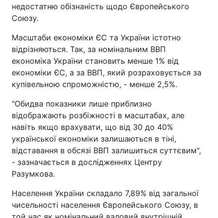
недостатню обізнаність щодо Європейського
Союзу.
Масштаби економіки ЄС та України істотно
відрізняються. Так, за номінальним ВВП
економіка України становить менше 1% від
економіки ЄС, а за ВВП, який розраховується за
купівельною спроможністю, - менше 2,5%.
"Обидва показники лише приблизно
відображають розбіжності в масштабах, але
навіть якщо врахувати, що від 30 до 40%
української економіки залишаються в тіні,
відставання в обсязі ВВП залишиться суттєвим",
- зазначається в дослідженнях Центру
Разумкова.
Населення України складало 7,89% від загальної
чисельності населення Європейського Союзу, в
той час як номінальний валовий внутрішній