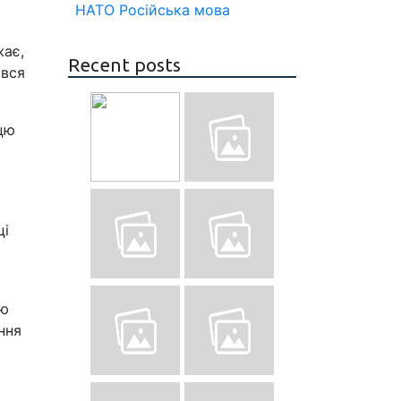
НАТО
Російська мова
жає,
Recent posts
ився
цю
ці
ію
ння