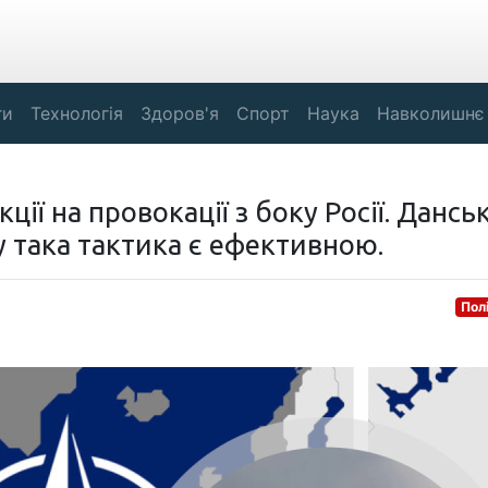
ги
Технологія
Здоров'я
Спорт
Наука
Навколишнє
ії на провокації з боку Росії. Данськ
у така тактика є ефективною.
Пол