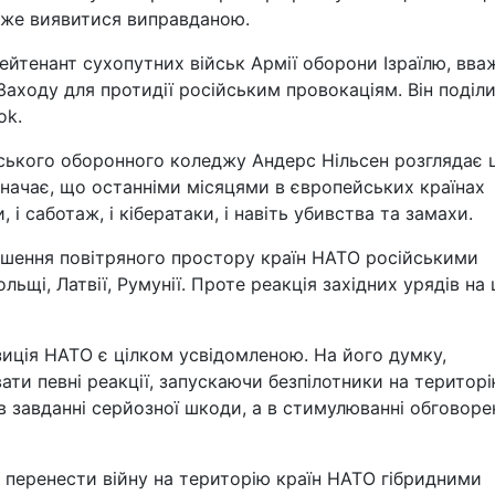
оже виявитися виправданою.
лейтенант сухопутних військ Армії оборони Ізраїлю, вва
аходу для протидії російським провокаціям. Він поділ
ok.
вського оборонного коледжу Андерс Нільсен розглядає 
значає, що останніми місяцями в європейських країнах
, і саботаж, і кібератаки, і навіть убивства та замахи.
ушення повітряного простору країн НАТО російськими
ьщі, Латвії, Румунії. Проте реакція західних урядів на 
иція НАТО є цілком усвідомленою. На його думку,
ати певні реакції, запускаючи безпілотники на територ
 в завданні серйозної шкоди, а в стимулюванні обговоре
 перенести війну на територію країн НАТО гібридними