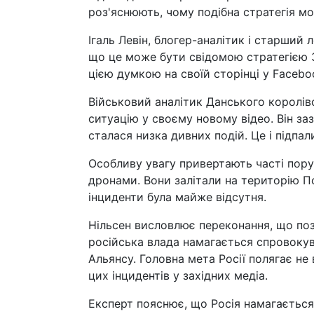
роз'яснюють, чому подібна стратегія м
Ігаль Левін, блогер-аналітик і старший 
що це може бути свідомою стратегією З
цією думкою на своїй сторінці у Facebo
Військовий аналітик Данського королі
ситуацію у своєму новому відео. Він за
сталася низка дивних подій. Це і підпали
Особливу увагу привертають часті пор
дронами. Вони залітали на територію Пол
інциденти була майже відсутня.
Нільсен висловлює переконання, що поз
російська влада намагається спровокув
Альянсу. Головна мета Росії полягає не
цих інцидентів у західних медіа.
Експерт пояснює, що Росія намагається