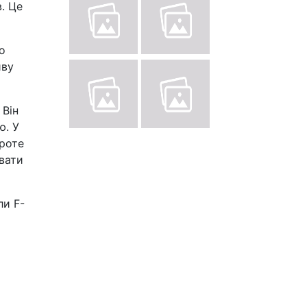
. Це
о
иву
 Він
ю. У
Проте
вати
ли F-