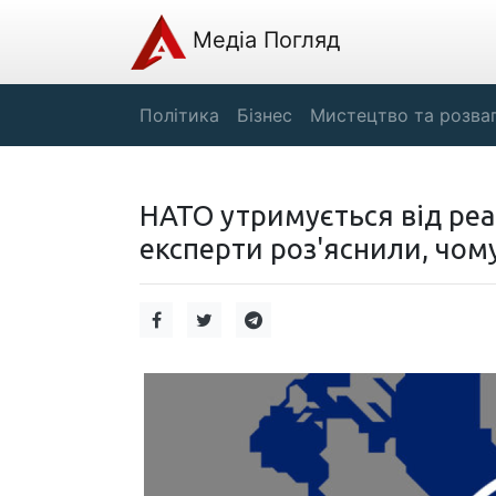
Медіа Погляд
Політика
Бізнес
Мистецтво та розва
НАТО утримується від реакц
експерти роз'яснили, чом