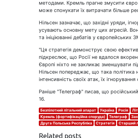
методами. Кремль прагне змусити європ
може спонукати їх витрачати більше рес
Нільсен зазначає, що західні уряди, іг
усувають основну мету цих агресій. Во
та ініціюванні дебатів у європейських ЗМ
"Ця стратегія демонструє свою ефективн
підкреслює, що Росії не вдалося вкоре
Європі ніхто не закликає зменшувати пі
Нільсен попереджає, що така політика 
інтенсивність своїх атак, їх ігноруванн
Раніше "Телеграф" писав, що російський 
16.
Безпілотний літальний апарат
Україна
Росія
Літ
Кремль (фортифікаційна споруда)
Телеграф
Зах
Друга Польська Республіка
Стратегія
Старший 
Related posts