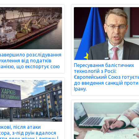
завершило розслідування
ухилення від податків
Пересування балістичних
анією, що експортує сою
технологій з Росії:
Європейський Союз готуєт
до введення санкцій проти
Ірану.
ркові, після атаки
сора, з-під руїн вдалося
гти двох жінок і дитину |