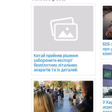
БЕБ 
про 
комп
Китай прийняв рішення
заборонити експорт
безпілотних літальних
апаратів та їх деталей.
У Ха
агре
витя