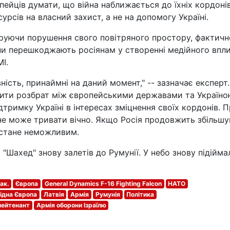
ейців думати, що війна наближається до їхніх кордонів
урсів на власний захист, а не на допомогу Україні.
норуючи порушення свого повітряного простору, фактичн
ни перешкоджають росіянам у створенні медійного впл
І.
ість, принаймні на даний момент," -- зазначає експерт.
нити розбрат між європейськими державами та Україно
дтримку Україні в інтересах зміцнення своїх кордонів. 
не може тривати вічно. Якщо Росія продовжить збільшу
я стане неможливим.
"Шахед" знову залетів до Румунії. У небо знову підійма
ак.
Європа
General Dynamics F-16 Fighting Falcon
НАТО
ідна Європа
Латвія
Армія
Румунія
Політика
лейтенант
Армія оборони Ізраїлю