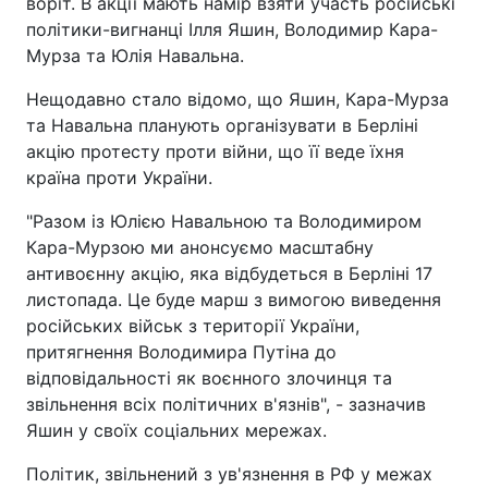
воріт. В акції мають намір взяти участь російські
політики-вигнанці Ілля Яшин, Володимир Кара-
Мурза та Юлія Навальна.
Нещодавно стало відомо, що Яшин, Кара-Мурза
та Навальна планують організувати в Берліні
акцію протесту проти війни, що її веде їхня
країна проти України.
"Разом із Юлією Навальною та Володимиром
Кара-Мурзою ми анонсуємо масштабну
антивоєнну акцію, яка відбудеться в Берліні 17
листопада. Це буде марш з вимогою виведення
російських військ з території України,
притягнення Володимира Путіна до
відповідальності як воєнного злочинця та
звільнення всіх політичних в'язнів", - зазначив
Яшин у своїх соціальних мережах.
Політик, звільнений з ув'язнення в РФ у межах