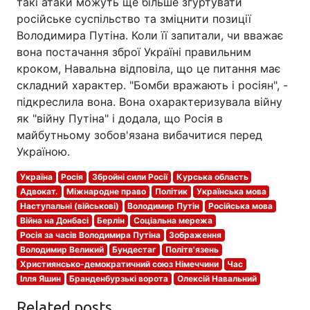
такі атаки можуть ще більше згуртувати
російське суспільство та зміцнити позиції
Володимира Путіна. Коли її запитали, чи вважає
вона постачання зброї Україні правильним
кроком, Навальна відповіла, що це питання має
складний характер. "Бомби вражають і росіян", -
підкреслила вона. Вона охарактеризувала війну
як "війну Путіна" і додала, що Росія в
майбутньому зобов'язана вибачитися перед
Україною.
Україна
Росія
Збройні сили Росії
Курська область
Адвокат.
Міжнародне право
Політик
Українська мова
Наступальні (військові)
Володимир Путін
Російська мова
Війна на Донбасі
Берлін
Соціальна мережа
Росія за часів Володимира Путіна
Зображення
Володимир Великий
Бундестаг
Політв'язень
Християнсько-демократичний союз Німеччини
Час
Ілля Яшин
Бранденбурзькі ворота
Олексій Навальний
Related posts