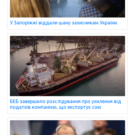
У Запоріжжі віддали шану захисникам України.
БЕБ завершило розслідування про ухилення від
податків компанією, що експортує сою