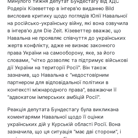
Минулого тижня депутат Бундестагу від ХДС
Родеріх Кізеветтер в інтерв'ю виданню Bild
висловив критику щодо поглядів Юлії Навальної
на російсько-українську війну, які вона озвучила
в інтерв'ю для Die Zeit. Кізеветтер вважає, що
Навальна не проявляє співчуття до українських
жертв конфлікту, адже не визнає законного
права України на самооборону, яке, за його
словами, "чітко дозволяє та підтримує військові
дії України на території Росії". Він також
зазначив, що Навальна є "недостовірним
партнером для відповідальної політики в
контексті міжнародного права", вважаючи її
"адвокатом імперських амбіцій Росії".
Реакція депутата Бундестагу була викликана
коментарями Навальної щодо її оцінки
українських дій у Курській області Росії. Вона
зазначила, що ця ситуація "має дві сторони", і