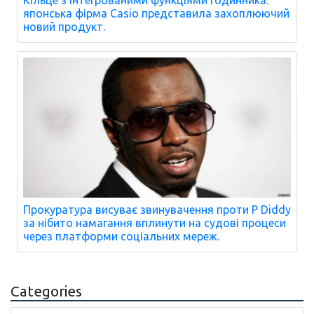
Кільце з інтегрованими функціями годинника:
японська фірма Casio представила захоплюючий
новий продукт.
Прокуратура висуває звинувачення проти P Diddy
за нібито намагання вплинути на судові процеси
через платформи соціальних мереж.
Categories