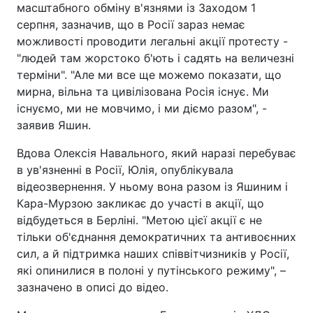
масштабного обміну в'язнями із Заходом 1
серпня, зазначив, що в Росії зараз немає
можливості проводити легальні акції протесту -
"людей там жорстоко б'ють і садять на величезні
терміни". "Але ми все ще можемо показати, що
мирна, вільна та цивілізована Росія існує. Ми
існуємо, ми не мовчимо, і ми діємо разом", -
заявив Яшин.
Вдова Олексія Навального, який наразі перебуває
в ув'язненні в Росії, Юлія, опублікувала
відеозвернення. У ньому вона разом із Яшиним і
Кара-Мурзою закликає до участі в акції, що
відбудеться в Берліні. "Метою цієї акції є не
тільки об'єднання демократичних та антивоєнних
сил, а й підтримка наших співвітчизників у Росії,
які опинилися в полоні у путінського режиму", –
зазначено в описі до відео.