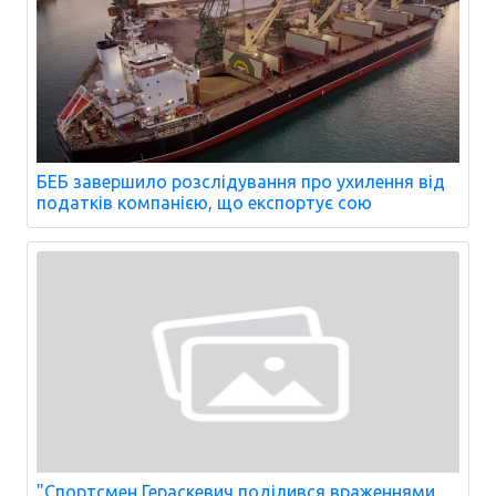
БЕБ завершило розслідування про ухилення від
податків компанією, що експортує сою
"Спортсмен Гераскевич поділився враженнями