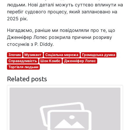
людьми. Нові деталі можуть суттєво вплинути на
перебіг судового процесу, який заплановано на
2025 рік.
Нагадаємо, раніше ми повідомляли про те, що
Дженніфер Лопес розкрила причини розриву
стосунків з P. Diddy.
Злочин
Музикант
Соціальна мережа
Громадська думка
Справедливість
Шон Комбс
Дженніфер Лопес
Торгівля людьми
Related posts