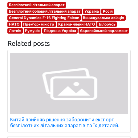
Безпілотний літальний апарат
Безпілотний бойовий літальний апарат
Україна
Росія
General Dynamics F-16 Fighting Falcon
Винищувальна авіація
НАТО
Прем'єр-міністр
Країни-члени НАТО
Білорусь
Латвія
Румунія
Південна Україна
Європейський парламент
Related posts
Китай прийняв рішення заборонити експорт
безпілотних літальних апаратів та їх деталей.