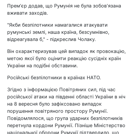
Прем'єр додав, що Румунія не була зобов'язана
вживати заходів.
"Якби безпілотники намагалися атакувати
румунські землі, наша країна, безсумнівно,
відреагувала б," - підкреслив Чолаку.
Він охарактеризував цей випадок як провокацію,
метою якої було оцінити реакцію сусідніх країн
України на подібні обставини.
Російські безпілотники в країнах НАТО.
Згідно з інформацією Повітряних сил, під час
російської атаки на південні області України в ніч
на 8 вересня було зафіксовано випадок
порушення повітряного простору Румунії.
Повідомлялося, що група ударних безпілотників
перетнула кордони Румунії. Пізніше Міністерство
національної оборони Румунії підтвердило, що