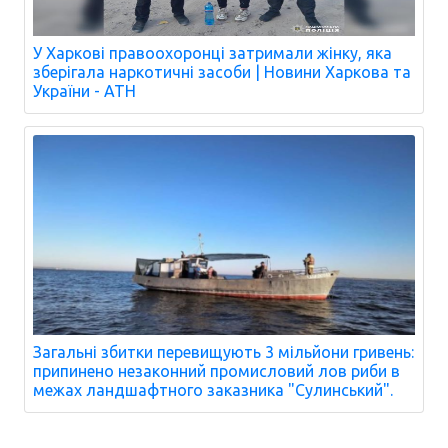
У Харкові правоохоронці затримали жінку, яка
зберігала наркотичні засоби | Новини Харкова та
України - АТН
Загальні збитки перевищують 3 мільйони гривень:
припинено незаконний промисловий лов риби в
межах ландшафтного заказника "Сулинський".