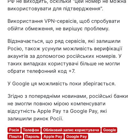
РФ не виходить, оскільки "цей номер не можна
використовувати для підтвердження".
Використання VPN-сервісів, щоб спробувати
обійти обмеження, не вирішує проблему.
Відзначається, що ряд сервісів, які залишили
Росію, також усунули можливість верифікації
акаунтів за допомогою російських номерів. У
таких випадках користувачі більше не могли
обрати телефонний код +7.
У Google ця можливість поки зберігається.
Згідно з попередніми новинами, російські банки
не змогли повною мірою компенсувати
відсутність Apple Pay та Google Pay, які
залишили ринок Росії.
Росія
Телефон
Обліковий запис користувача
Google
Пошта
Пароль
Apple Pay
Google Pay