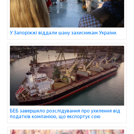
У Запоріжжі віддали шану захисникам України.
БЕБ завершило розслідування про ухилення від
податків компанією, що експортує сою