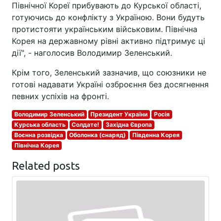
Північної Кореї прибувають до Курської області,
готуючись до конфлікту з Україною. Вони будуть
протистояти українським військовим. Північна
Корея на державному рівні активно підтримує ці
дії", - наголосив Володимир Зеленський.
Крім того, Зеленський зазначив, що союзники не
готові надавати Україні озброєння без досягнення
певних успіхів на фронті.
Володимир Зеленський
Президент України
Росія
Курська область
Солдате!
Західна Європа
Воєнна розвідка
Оболонка (снаряд)
Південна Корея
Північна Корея
Related posts