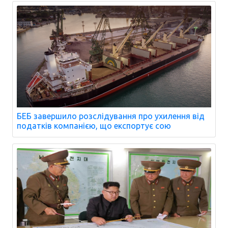
БЕБ завершило розслідування про ухилення від
податків компанією, що експортує сою