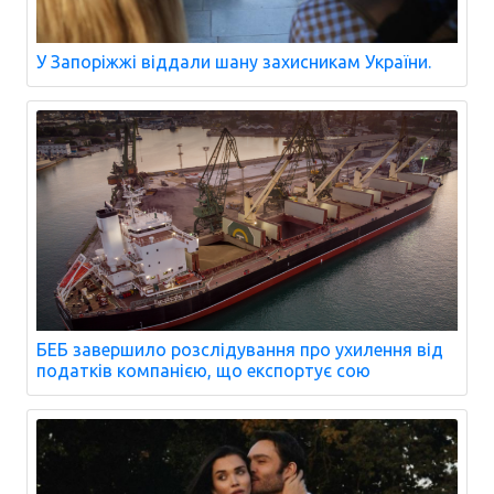
У Запоріжжі віддали шану захисникам України.
БЕБ завершило розслідування про ухилення від
податків компанією, що експортує сою