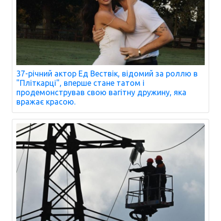
37-річний актор Ед Вествік, відомий за роллю в
"Пліткарці", вперше стане татом і
продемонстрував свою вагітну дружину, яка
вражає красою.