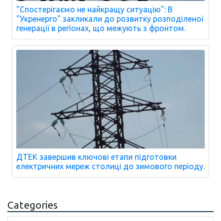
"Спостерігаємо не найкращу ситуацію": В
"Укренерго" закликали до розвитку розподіленої
генерації в регіонах, що межують з фронтом.
ДТЕК завершив ключові етапи підготовки
електричних мереж столиці до зимового періоду.
Categories