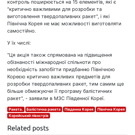
контроль поширюється на 15 елементів, які є
"критично важливими для розробки та
виготовлення твердопаливних ракет", і які
Північна Корея не має можливості виготовляти
самостійно.
У їх числі:
"Ця акція також спрямована на підвищення
обізнаності міжнародної спільноти про
необхідність запобігти придбанню Північною
Кореєю критично важливих предметів для
розробки твердопаливних ракет, тим самим ще
більше обмежуючи її програму балістичних
ракет", - заявили в МЗС Південної Кореї.
Ракета.
Балістична ракета
Південна Корея
Північна Корея
Корейський півострів
Related posts