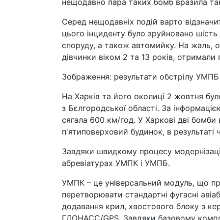
нещодавно пара таких бомб вразила та
Серед нещодавніх подій варто відзначи
цього інциденту було зруйновано шість
споруду, а також автомийку. На жаль, о
дівчинки віком 2 та 13 років, отримали
Зображення: результати обстрілу УМПБ 
На Харків та його околиці 2 жовтня бул
з Бєлгородської області. За інформаціє
сягала 600 км/год. У Харкові дві бомби
п'ятиповерховий будинок, в результаті 
Завдяки швидкому процесу модернізації
абревіатурах УМПК і УМПБ.
УМПК – це універсальний модуль, що пр
перетворювати стандартні фугасні авіа
додавання крил, хвостового блоку з ке
ГЛОНАСС/GPS. Завдяки базовому компле