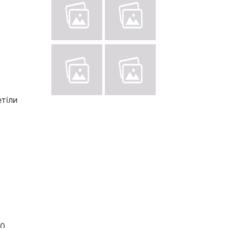
етіли
70