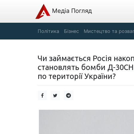
Медіа Погляд
Політика
Бізнес
Мистецтво та розва
Чи займається Росія накоп
становлять бомби Д-30СН 
по території України?