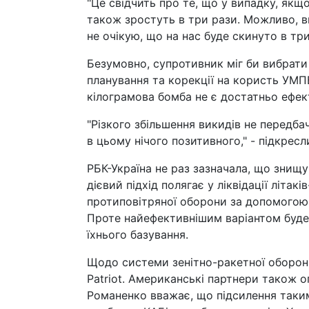
"Це свідчить про те, що у випадку, якщ
також зростуть в три рази. Можливо, в
не очікую, що на нас буде скинуто в три
Безумовно, супротивник міг би вибрати
планування та корекції на користь УМПБ
кілограмова бомба не є достатньо ефект
"Різкого збільшення викидів не передба
в цьому нічого позитивного," - підкресл
РБК-Україна не раз зазначала, що знищ
дієвий підхід полягає у ліквідації літак
протиповітряної оборони за допомогою 
Проте найефективнішим варіантом буде 
їхнього базування.
Щодо системи зенітно-ракетної оборон
Patriot. Американські партнери також 
Романенко вважає, що підсилення таки