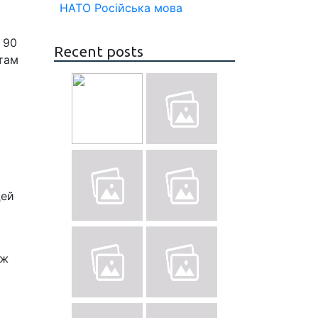
НАТО
Російська мова
 90
Recent posts
стам
цей
 ж