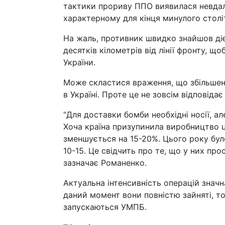
тактики прориву ППО виявилася невдало
характерному для кінця минулого століт
На жаль, противник швидко знайшов дієв
десятків кілометрів від лінії фронту, що
України.
Може скластися враження, що збільшен
в Україні. Проте це не зовсім відповідає
"Для доставки бомби необхідні носії, а
Хоча країна призупинила виробництво ци
зменшується на 15-20%. Цього року бул
10-15. Це свідчить про те, що у них про
зазначає Романенко.
Актуальна інтенсивність операцій значн
даний момент вони повністю зайняті, тод
запускаються УМПБ.