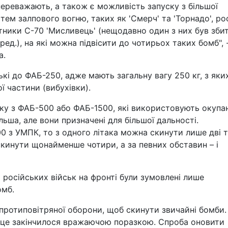
ереважають, а також є можливість запуску з більшої
тем залпового вогню, таких як 'Смерч' та 'Торнадо', ро
тники С-70 'Мисливець' (нещодавно один з них був зби
ред.), на які можна підвісити до чотирьох таких бомб", 
а.
кі до ФАБ-250, адже мають загальну вагу 250 кг, з яки
ї частини (вибухівки).
дку з ФАБ-500 або ФАБ-1500, які використовують окупа
ільша, але вони призначені для більшої дальності.
 з УМПК, то з одного літака можна скинути лише дві т
кинути щонайменше чотири, а за певних обставин – і
 російських військ на фронті були зумовлені лише
омб.
протиповітряної оборони, щоб скинути звичайні бомби.
и, це закінчилося вражаючою поразкою. Спроба оновити