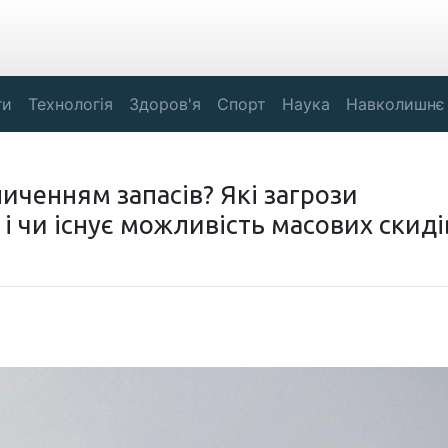
ги
Технологія
Здоров'я
Спорт
Наука
Навколишнє
иченням запасів? Які загрози
і чи існує можливість масових скиді