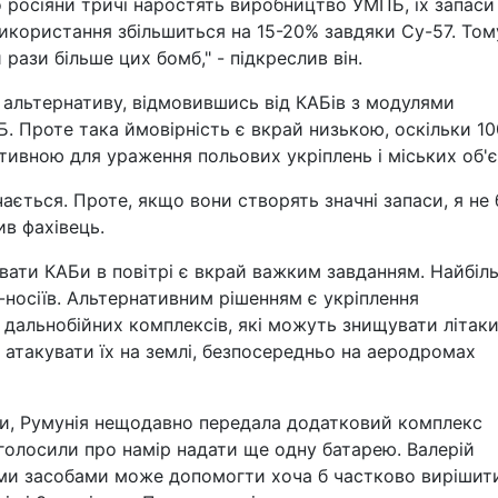
о росіяни тричі наростять виробництво УМПБ, їх запаси
икористання збільшиться на 15-20% завдяки Су-57. Том
 рази більше цих бомб," - підкреслив він.
 альтернативу, відмовившись від КАБів з модулями
. Проте така ймовірність є вкрай низькою, оскільки 10
ивною для ураження польових укріплень і міських об'є
чається. Проте, якщо вони створять значні запаси, я не 
ив фахівець.
увати КАБи в повітрі є вкрай важким завданням. Найбіл
ів-носіїв. Альтернативним рішенням є укріплення
дальнобійних комплексів, які можуть знищувати літаки
атакувати їх на землі, безпосередньо на аеродромах
и, Румунія нещодавно передала додатковий комплекс
оголосили про намір надати ще одну батарею. Валерій
ми засобами може допомогти хоча б частково вирішит