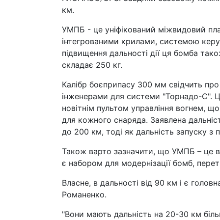
км.
УМПБ - це уніфікований міжвидовий пл
інтегрованими крилами, системою керу
підвищення дальності дії ця бомба так
складає 250 кг.
Калібр боєприпасу 300 мм свідчить про
інженерами для системи "Торнадо-С". 
новітнім пультом управління вогнем, щ
для кожного снаряда. Заявлена дальніс
до 200 км, тоді як дальність запуску з 
Також варто зазначити, що УМПБ – це в
є набором для модернізації бомб, перет
Власне, в дальності від 90 км і є голо
Романенко.
"Вони мають дальність на 20-30 км біль