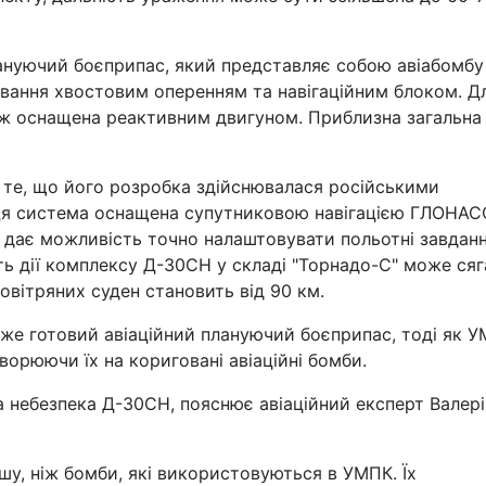
ануючий боєприпас, який представляє собою авіабомбу
вання хвостовим оперенням та навігаційним блоком. Д
ож оснащена реактивним двигуном. Приблизна загальна
 те, що його розробка здійснювалася російськими
Ця система оснащена супутниковою навігацією ГЛОНАСС
о дає можливість точно налаштовувати польотні завдан
ть дії комплексу Д-30СН у складі "Торнадо-С" може сяг
повітряних суден становить від 90 км.
же готовий авіаційний плануючий боєприпас, тоді як 
ворюючи їх на кориговані авіаційні бомби.
вна небезпека Д-30СН, пояснює авіаційний експерт Валер
шу, ніж бомби, які використовуються в УМПК. Їх