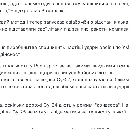
ю, адже їхні методи в основному залишилися на рівні,
тя," – підкреслив Романенко.
ий метод і тепер запускає авіабомби з відстані кілька
б не підставляти свої літаки під зенітно-ракетні компле
ня виробництва спричинить частіші удари росіян по У
 дійсності.
ле їх кількість у Росії зростає не такими швидкими темп
вільних літаків, щорічно випуск бойових літаків
о виготовлено лише два Су-57, коли планувалося близь
сто не вистачає носіїв для збільшення частоти авіаударів
а, оскільки ворожі Су-34 діють у режимі "конвеєра". На
і як Су-25 не можуть підніматися на ту висоту, з якої