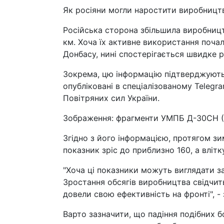
Як росіяни могли наростити виробниц
Російська сторона збільшила виробниц
км. Хоча їх активне використання почал
Донбасу, нині спостерігається швидке
Зокрема, цю інформацію підтверджують 
опубліковані в спеціалізованому Telegr
Повітряних сил України.
Зображення: фрагменти УМПБ Д-30СН (t
Згідно з його інформацією, протягом зи
показник зріс до приблизно 160, а влі
"Хоча ці показники можуть виглядати 
Зростання обсягів виробництва свідчить
довели свою ефективність на фронті", -
Варто зазначити, що падіння подібних б