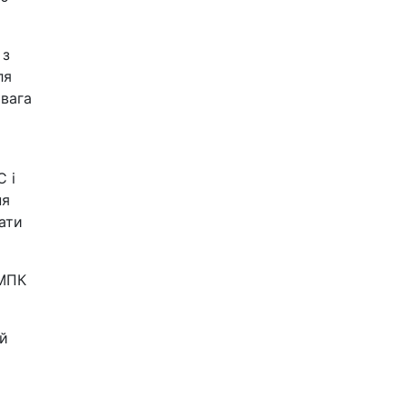
 з
ля
 вага
 і
ня
ати
УМПК
ій