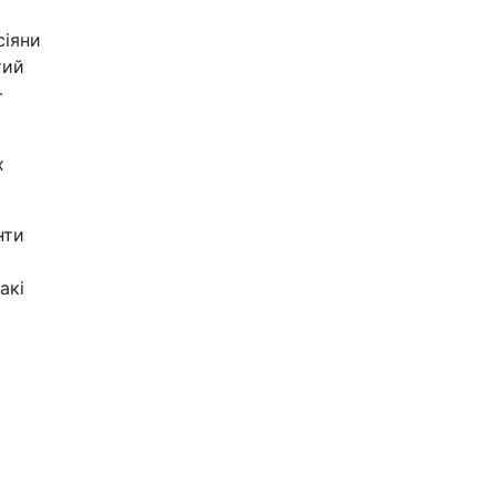
сіяни
тий
-
х
нти
акі