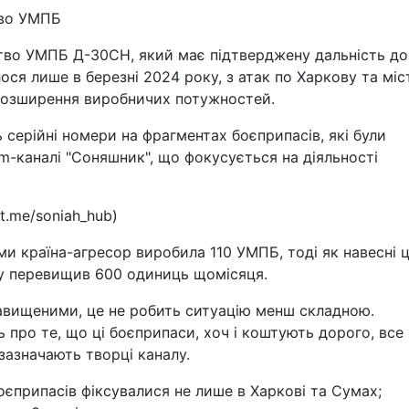
тво УМПБ
тво УМПБ Д-30СН, який має підтверджену дальність до
ося лише в березні 2024 року, з атак по Харкову та мі
 розширення виробничих потужностей.
серійні номери на фрагментах боєприпасів, які були
am-каналі "Соняшник", що фокусується на діяльності
.me/soniah_hub)
ми країна-агресор виробила 110 УМПБ, тоді як навесні 
тку перевищив 600 одиниць щомісяця.
завищеними, це не робить ситуацію менш складною.
 про те, що ці боєприпаси, хоч і коштують дорого, все
 зазначають творці каналу.
оєприпасів фіксувалися не лише в Харкові та Сумах;