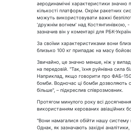
аеродинамічні характеристики значно п
кількості платформ. Окрім ракетних сис
можуть використовувати важкі безпіло
'дружнім вогнем' над Костянтинівкою, - 
зазначив він у коментарі для РБК-Україн
За своїми характеристиками вони близь
близько 100 кг припадає на масу бойово
Звичайно, це значно менше, ніж у випа
на передовій. "Так, їхня руйнівна сила б
Наприклад, якщо говорити про ФАБ-1500
бомби. Водночас ці бомби дозволяють с
більше", – підкреслив співрозмовник.
Протягом минулого року всі досягнення
використанням керованих авіаційних б
"Вони намагалися обійти нашу систему 
Однак, як зазначають західні аналітик