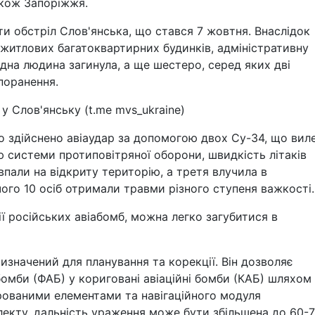
кож Запоріжжя.
ти обстріл Слов'янська, що стався 7 жовтня. Внаслідок
 житлових багатоквартирних будинків, адміністративну
дна людина загинула, а ще шестеро, серед яких дві
 поранення.
у Слов'янську (t.me mvs_ukraine)
о здійснено авіаудар за допомогою двох Су-34, що вил
ю системи протиповітряної оборони, швидкість літаків
 впали на відкриту територію, а третя влучила в
чого 10 осіб отримали травми різного ступеня важкості.
 російських авіабомб, можна легко загубитися в
изначений для планування та корекції. Він дозволяє
бомби (ФАБ) у кориговані авіаційні бомби (КАБ) шляхом
рованими елементами та навігаційного модуля
кту, дальність ураження може бути збільшена до 60-