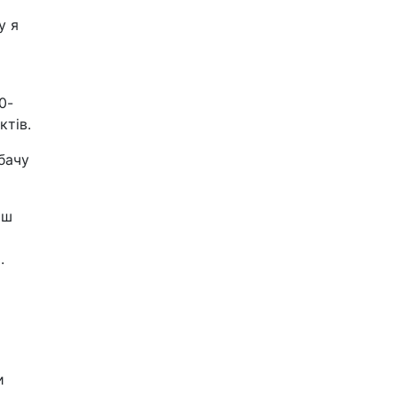
у я
0-
ктів.
бачу
ьш
.
и