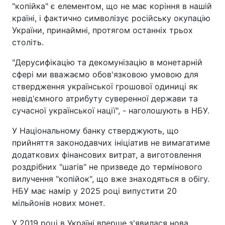
"копійка" є елементом, що не має коріння в нашій
країні, і фактично символізує російську окупацію
України, принаймні, протягом останніх трьох
століть.
"Дерусифікацію та декомунізацію в монетарній
сфері ми вважаємо обов'язковою умовою для
ствердження української грошової одиниці як
невід'ємного атрибуту суверенної держави та
сучасної української нації", - наголошують в НБУ.
У Національному банку стверджують, що
прийняття законодавчих ініціатив не вимагатиме
додаткових фінансових витрат, а виготовлення
роздрібних "шагів" не призведе до термінового
вилучення "копійок", що вже знаходяться в обігу.
НБУ має намір у 2025 році випустити 20
мільйонів нових монет.
У 2019 році в Україні вперше з'явилася нова