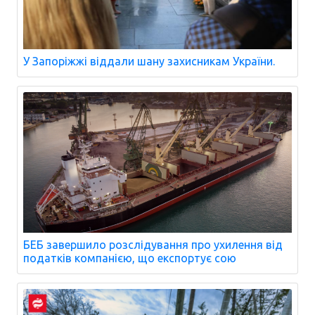
У Запоріжжі віддали шану захисникам України.
БЕБ завершило розслідування про ухилення від
податків компанією, що експортує сою