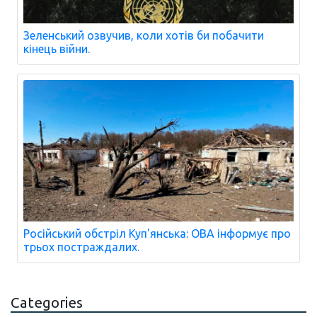
Зеленський озвучив, коли хотів би побачити
кінець війни.
Російський обстріл Куп'янська: ОВА інформує про
трьох постраждалих.
Categories