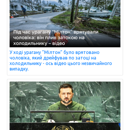
У ході урагану "Мілтон" було врятовано
чоловіка, який дрейфував по затоці на
холодильнику - ось відео цього незвичайного
випадку.