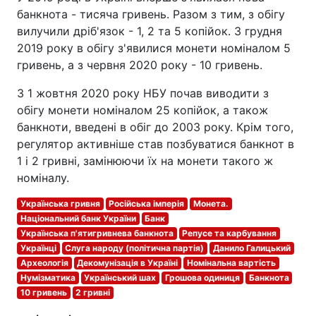
банкнота - тисяча гривень. Разом з тим, з обігу
вилучили дріб'язок - 1, 2 та 5 копійок. З грудня
2019 року в обігу з'явилися монети номіналом 5
гривень, а з червня 2020 року - 10 гривень.
З 1 жовтня 2020 року НБУ почав виводити з
обігу монети номіналом 25 копійок, а також
банкноти, введені в обіг до 2003 року. Крім того,
регулятор активніше став позбуватися банкнот в
1 і 2 гривні, замінюючи їх на монети такого ж
номіналу.
Українська гривня
Російська імперія
Монета.
Національний банк України
Банк
Українська п'ятигривнева банкнота
Репусе та карбування
Українці
Слуга народу (політична партія)
Данило Галицький
Археологія
Декомунізація в Україні
Номінальна вартість
Нумізматика
Український шах
Грошова одиниця
Банкнота
10 гривень
2 гривні