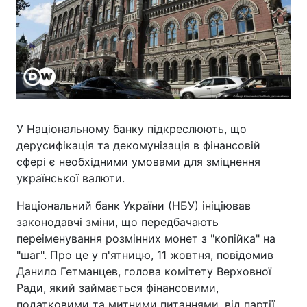
У Національному банку підкреслюють, що
дерусифікація та декомунізація в фінансовій
сфері є необхідними умовами для зміцнення
української валюти.
Національний банк України (НБУ) ініціював
законодавчі зміни, що передбачають
переіменування розмінних монет з "копійка" на
"шаг". Про це у п'ятницю, 11 жовтня, повідомив
Данило Гетманцев, голова комітету Верховної
Ради, який займається фінансовими,
податковими та митними питаннями, від партії