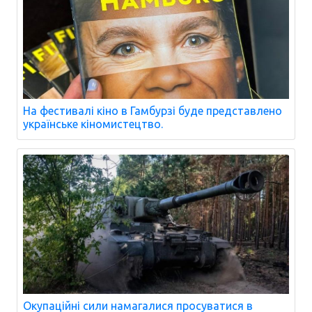
На фестивалі кіно в Гамбурзі буде представлено
українське кіномистецтво.
Окупаційні сили намагалися просуватися в