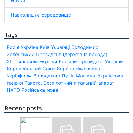
Наука
Навколишнє середовище
Tags
Росія
Україна
Київ
Українці
Володимир
Зеленський
Президент (державна посада)
Збройні сили України
Росіяни
Президент України
Європейський Союз
Європа
Німеччина
Укрінформ
Володимир Путін
Машина.
Українська
гривня
Ракета.
Безпілотний літальний апарат
НАТО
Російська мова
Recent posts