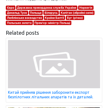
Євро
Державна прикордонна служба України
Норвегія
Дональд Туск
Польща
Білорусь
Капітан (збройні сили)
Люблінське воєводство
Країни Балтії
Буг (річка)
Польське золото
Прем'єр-міністр Польщі
Related posts
Китай прийняв рішення заборонити експорт
безпілотних літальних апаратів та їх деталей.