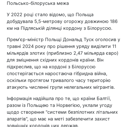
Польсько-білоруська межа
У 2022 році стало відомо, що Польща
добудувала 5,5-метрову огорожу довжиною 186
км на Підляській ділянці кордону з Білоруссю.
Прем'єр-міністр Польщі Дональд Туск оголосив у
травні 2024 року про рішення уряду виділити 11
мільярдів злотих (приблизно 2,47 мільярда євро)
для зміцнення східних кордонів країни. Він
підкреслив, що на кордоні з Білоруссю
спостерігається наростаюча гібридна війна,
оскільки протягом тривалого часу територію
атакують численні групи нелегальних мігрантів.
Інформація надійшла про те, що країни Балтії,
разом із Польщею та Норвегією, уклали угоду
щодо створення "системи безпілотних літальних
апаратів", що має на меті забезпечити захист
зовнішніх кордонів цих держав.