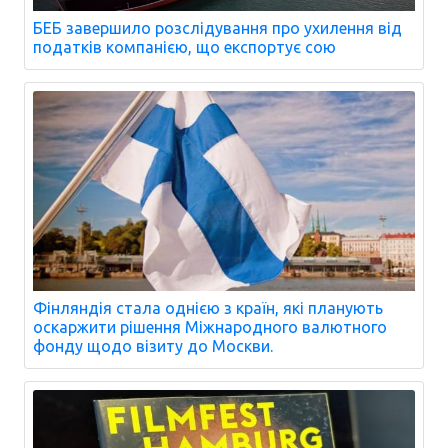
БЕБ завершило розслідування про ухилення від
податків компанією, що експортує сою
Фінляндія стала однією з країн, які планують
оскаржити рішення Міжнародного валютного
фонду щодо візиту до Москви.