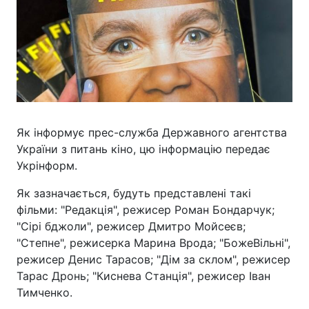
Як інформує прес-служба Державного агентства
України з питань кіно, цю інформацію передає
Укрінформ.
Як зазначається, будуть представлені такі
фільми: "Редакція", режисер Роман Бондарчук;
"Сірі бджоли", режисер Дмитро Мойсеєв;
"Степне", режисерка Марина Врода; "БожеВільні",
режисер Денис Тарасов; "Дім за склом", режисер
Тарас Дронь; "Киснева Станція", режисер Іван
Тимченко.