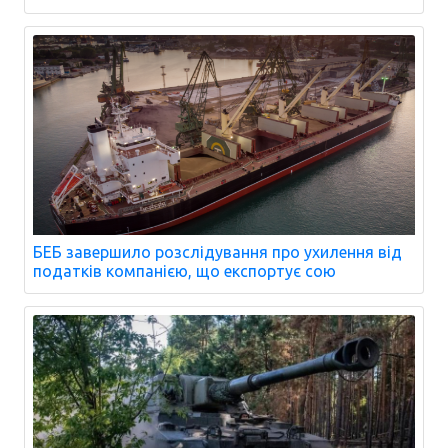
БЕБ завершило розслідування про ухилення від
податків компанією, що експортує сою