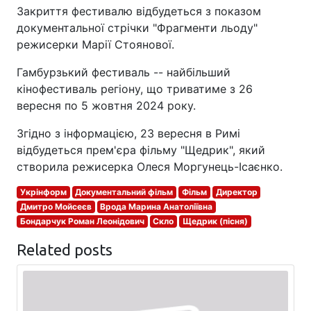
Закриття фестивалю відбудеться з показом
документальної стрічки "Фрагменти льоду"
режисерки Марії Стоянової.
Гамбурзький фестиваль -- найбільший
кінофестиваль регіону, що триватиме з 26
вересня по 5 жовтня 2024 року.
Згідно з інформацією, 23 вересня в Римі
відбудеться прем'єра фільму "Щедрик", який
створила режисерка Олеся Моргунець-Ісаєнко.
Укрінформ
Документальний фільм
Фільм
Директор
Дмитро Мойсеєв
Врода Марина Анатоліївна
Бондарчук Роман Леонідович
Скло
Щедрик (пісня)
Related posts