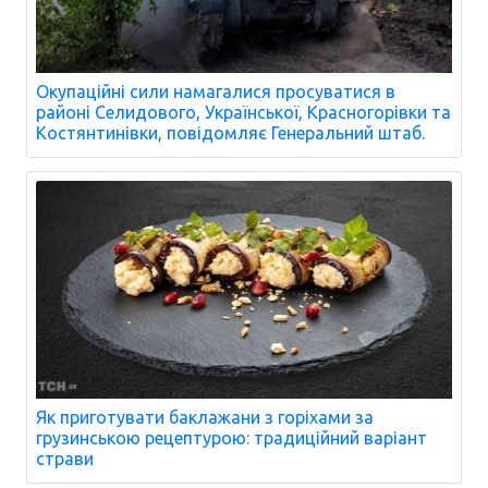
Окупаційні сили намагалися просуватися в
районі Селидового, Української, Красногорівки та
Костянтинівки, повідомляє Генеральний штаб.
Як приготувати баклажани з горіхами за
грузинською рецептурою: традиційний варіант
страви