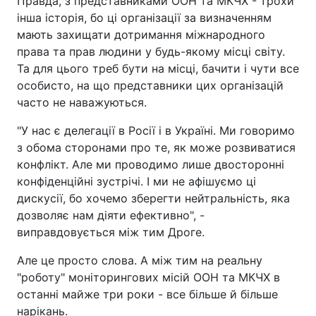
Правда, з представниками ООН та МКЧХ - трохи
інша історія, бо ці організації за визначенням
мають захищати дотримання міжнародного
права та прав людини у будь-якому місці світу.
Та для цього треб бути на місці, бачити і чути все
особисто, на що представники цих організацій
часто не наважуються.
"У нас є делегації в Росії і в Україні. Ми говоримо
з обома сторонами про те, як може розвиватися
конфлікт. Але ми проводимо лише двосторонні
конфіденційні зустрічі. І ми не афішуємо ці
дискусії, бо хочемо зберегти нейтральність, яка
дозволяє нам діяти ефективно", -
виправдовується між тим Дроге.
Але це просто слова. А між тим на реальну
"роботу" моніторингових місій ООН та МКЧХ в
останні майже три роки - все більше й більше
нарікань.