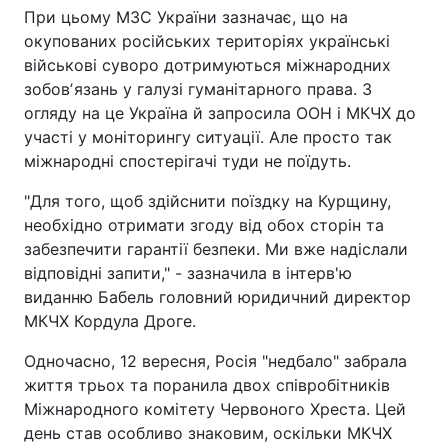
При цьому МЗС України зазначає, що на
окупованих російських територіях українські
військові суворо дотримуються міжнародних
зобовʼязань у галузі гуманітарного права. З
огляду на це Україна й запросила ООН і МКЧХ до
участі у моніторингу ситуації. Але просто так
міжнародні спостерігачі туди не поїдуть.
"Для того, щоб здійснити поїздку на Курщину,
необхідно отримати згоду від обох сторін та
забезпечити гарантії безпеки. Ми вже надіслали
відповідні запити," - зазначила в інтерв'ю
виданню Бабель головний юридичний директор
МКЧХ Кордула Дроге.
Одночасно, 12 вересня, Росія "недбало" забрала
життя трьох та поранила двох співробітників
Міжнародного комітету Червоного Хреста. Цей
день став особливо знаковим, оскільки МКЧХ