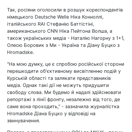
Так, росіяни оголосили в розшук кореспондентів
німецького Deutsche Welle Ніка Конноллі,
італійського RAI Стефанію Баттістіні,
американського CNN Ніка Пейтона Волша, а
також українських медіа - Наталію Нагорну з 1+1,
Олесю Боровик з Ми - Україна та Діану Буцко з
Hromadske.
"На мою думку, це є спробою російської сторони
перешкодити об'єктивному висвітленню подій у
Курській області та залякати представників
медіа. Однак такі дії не можуть придушити
свободу слова. Ми будемо й надалі здійснювати
репортажі з лінії фронту, незалежно від того, де
саме вона проходить," - зазначила журналістка
Hromadske Діана Буцко у відповіді на
звинувачення.