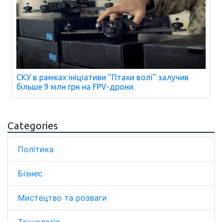
СКУ в рамках ініціативи "Птахи волі" залучив
більше 9 млн грн на FPV-дрони.
Categories
Політика
Бізнес
Мистецтво та розваги
Технологія