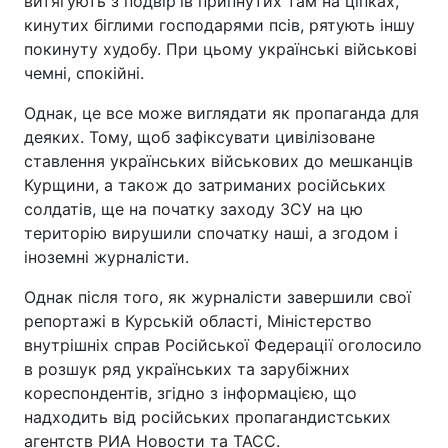
витягують з подвір'їв припнутих там на ціпках,
кинутих біглими господарями псів, рятують іншу
покинуту худобу. При цьому українські військові
чемні, спокійні.
Однак, це все може виглядати як пропаганда для
деяких. Тому, щоб зафіксувати цивілізоване
ставлення українських військових до мешканців
Курщини, а також до затриманих російських
солдатів, ще на початку заходу ЗСУ на цю
територію вирушили спочатку наші, а згодом і
іноземні журналісти.
Однак після того, як журналісти завершили свої
репортажі в Курській області, Міністерство
внутрішніх справ Російської Федерації оголосило
в розшук ряд українських та зарубіжних
кореспондентів, згідно з інформацією, що
надходить від російських пропагандистських
агентств РИА Новости та ТАСС.