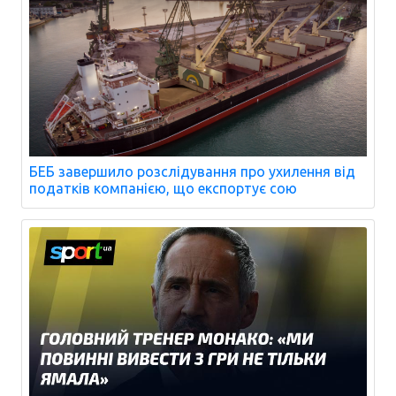
БЕБ завершило розслідування про ухилення від
податків компанією, що експортує сою