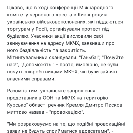
Цікаво, що в ході конференції Міжнародного
комітету червоного хреста в Києві родичі
українських військовополонених, які піддаються
тортурам у Росії, організували протест під
будівлею. Учасники акції висловили свої
звинувачення на адресу МКЧХ, заявивши про
його бездіяльність та закритість.
Мітингувальники скандували: "Ганьба!", "Почуйте
нас!", "Допоможіть!" – проте, ймовірно, не були
почуті співробітниками МКЧХ, які були зайняті
власними справами.
Разом із тим, українське запрошення
представників ООН та МКЧХ на територію
Курської області речник Кремля Дмитро Пєсков
миттєво назвав - "провокацією".
"Ми розраховуємо на те, що подібні провокаційні
заяви не будуть сприйматися адресатами", -