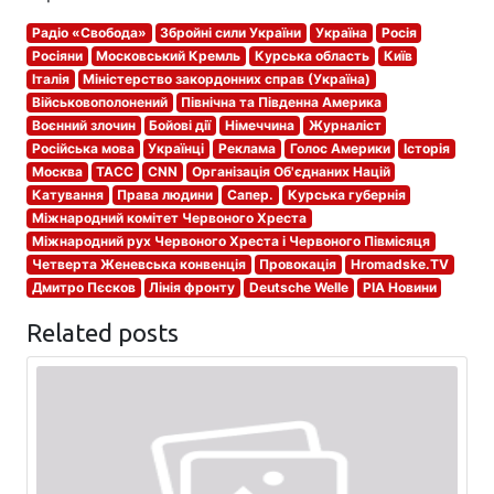
Радіо «Свобода»
Збройні сили України
Україна
Росія
Росіяни
Московський Кремль
Курська область
Київ
Італія
Міністерство закордонних справ (Україна)
Військовополонений
Північна та Південна Америка
Воєнний злочин
Бойові дії
Німеччина
Журналіст
Російська мова
Українці
Реклама
Голос Америки
Історія
Москва
ТАСС
CNN
Організація Об'єднаних Націй
Катування
Права людини
Сапер.
Курська губернія
Міжнародний комітет Червоного Хреста
Міжнародний рух Червоного Хреста і Червоного Півмісяця
Четверта Женевська конвенція
Провокація
Hromadske.TV
Дмитро Пєсков
Лінія фронту
Deutsche Welle
РІА Новини
Related posts