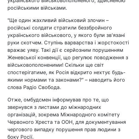
українського військовополоненого, здійсненою
російськими військами.
"Ще один жахливий військовий злочин –
російські солдати стратили беззбройного
українського військового, у якого були зв'язані
руки скотчем. Ступінь варварства і жорстокості
вражає уяву. Такі дії є серйозним порушенням
Женевської конвенції, що регулює поводження з
військовополоненими! Скільки ще світ
спостерігатиме, як Росія відкрито нехтує будь-
якими нормами та законами?" – наводить його
слова Радіо Свобода.
Отже, омбудсмен інформував про те, що
звернувся з листами до міжнародних
організацій, зокрема Міжнародного комітету
Червоного Хреста та ООН, для документування
чергового випадку порушення прав людини з
боку Росії.