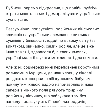
Лубінець окремо підкреслив, що подібні публічні
страти мають на меті деморалізувати українське
суспільство.
Безсумнівно, присутність російських військових
злочинів на українських землях не викликає
сумнівів у більшості людей по всьому світу (за
винятком, звичайно, самих росіян, але це вже
інша тема). І, здавалося б, в таких умовах,
українці мали б шукати можливості для помсти.
Але ж ні: соцмережі нині переповнені короткими
роликами з Курщини, де наш хлопці у пікселі
роздають консерви і хліб курським бабусям,
покинутим їхньою вадою напризволяще; наші
сапери з мінного поля рятують трирічну
російську дівчинку, що заблукала там без
нагляду і розшукують її недбалих родичів;