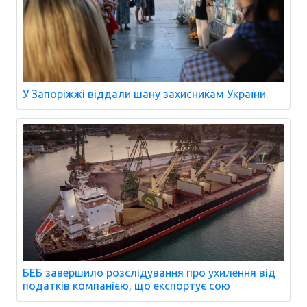
У Запоріжжі віддали шану захисникам України.
БЕБ завершило розслідування про ухилення від
податків компанією, що експортує сою