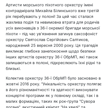
Артисти морського піхотного оркестру імені
контрадмірала Михайла Білинського вже третій
рік перебувають у полоні! За цей час сталася
жахлива подія та невимовна втрата для родичів
усіх виконавців з 36-ї окремої бригади морської
піхоти – під час ув'язнення загинув саксофоніст
оркестру Святослав Сергійович Салтиков,
народжений 25 вересня 2000 року. Ця трагедія
викликає глибоке занепокоєння щодо безпеки
інших артистів оркестру 36-ї ОбрМП, які також
залишаються в полоні, підкреслюють їхні рідні та
близькі.
Колектив оркестру 36-ї ОбрМП було засновано в
жовтні 2016 року. "Унікальність оркестру полягає
в його різноманітності та здатності виконувати
концертні програми як у повному складі, так і в
малих формаціях, таких як рок-група "Сувора
догана", акустичний квінтет "На хвилі" та