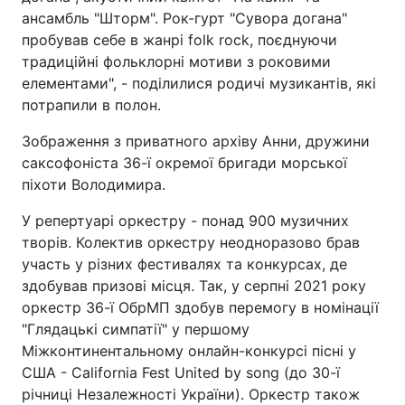
ансамбль "Шторм". Рок-гурт "Сувора догана"
пробував себе в жанрі folk rock, поєднуючи
традиційні фольклорні мотиви з роковими
елементами", - поділилися родичі музикантів, які
потрапили в полон.
Зображення з приватного архіву Анни, дружини
саксофоніста 36-ї окремої бригади морської
піхоти Володимира.
У репертуарі оркестру - понад 900 музичних
творів. Колектив оркестру неодноразово брав
участь у різних фестивалях та конкурсах, де
здобував призові місця. Так, у серпні 2021 року
оркестр 36-ї ОбрМП здобув перемогу в номінації
"Глядацькі симпатії" у першому
Міжконтинентальному онлайн-конкурсі пісні у
США - California Fest United by song (до 30-ї
річниці Незалежності України). Оркестр також