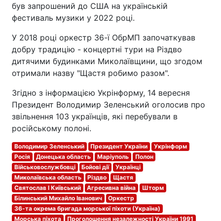
був запрошений до США на українській
фестиваль музики у 2022 році.
У 2018 році оркестр 36-ї ОбрМП започаткував
добру традицію - концертні тури на Різдво
дитячими будинками Миколаївщини, що згодом
отримали назву "Щастя робимо разом".
Згідно з інформацією Укрінформу, 14 вересня
Президент Володимир Зеленський оголосив про
звільнення 103 українців, які перебували в
російському полоні.
Володимир Зеленський
Президент України
Укрінформ
Росія
Донецька область
Маріуполь
Полон
Військовослужбовці
Бойові дії
Українці
Миколаївська область
Різдво
Щастя
Святослав I Київський
Агресивна війна
Шторм
Білинський Михайло Іванович
Оркестр
36-та окрема бригада морської піхоти (Україна)
Морська піхота
Проголошення незалежності України 1991