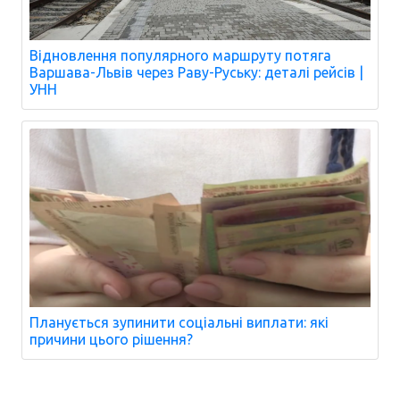
Відновлення популярного маршруту потяга
Варшава-Львів через Раву-Руську: деталі рейсів |
УНН
Планується зупинити соціальні виплати: які
причини цього рішення?