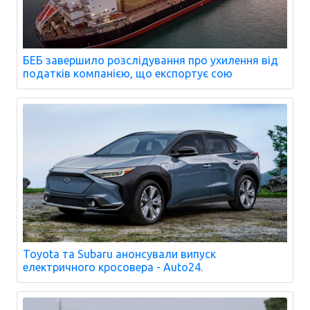
БЕБ завершило розслідування про ухилення від
податків компанією, що експортує сою
Toyota та Subaru анонсували випуск
електричного кросовера - Auto24.