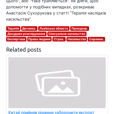
цього", або "таке трапляється". Як діяти, щоб
допомогти у подібних випадках, розкриває
Анастасія Сухорукова у статті "Терапія наслідків
насильства".
Терапія
Дитинко.
Львівська область
Прокурор.
Досудове розслідування
Сексуальне насильство
Експертиза
Права людини
Страх.
Насильство
Соромно.
Related posts
Китай прийняв рішення заборонити експорт