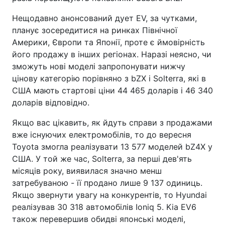
Нещодавно анонсований дует EV, за чутками,
планує зосередитися на ринках Північної
Америки, Європи та Японії, проте є ймовірність
його продажу в інших регіонах. Наразі неясно, чи
зможуть нові моделі запропонувати нижчу
цінову категорію порівняно з bZX і Solterra, які в
США мають стартові ціни 44 465 доларів і 46 340
доларів відповідно.
Якщо вас цікавить, як йдуть справи з продажами
вже існуючих електромобілів, то до вересня
Toyota змогла реалізувати 13 577 моделей bZ4X у
США. У той же час, Solterra, за перші дев'ять
місяців року, виявилася значно менш
затребуваною - її продано лише 9 137 одиниць.
Якщо звернути увагу на конкурентів, то Hyundai
реалізував 30 318 автомобілів Ioniq 5. Kia EV6
також перевершив обидві японські моделі,