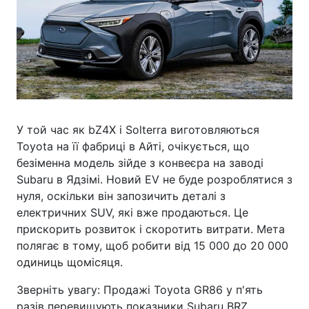
У той час як bZ4X і Solterra виготовляються
Toyota на її фабриці в Айті, очікується, що
безіменна модель зійде з конвеєра на заводі
Subaru в Ядзімі. Новий EV не буде розроблятися з
нуля, оскільки він запозичить деталі з
електричних SUV, які вже продаються. Це
прискорить розвиток і скоротить витрати. Мета
полягає в тому, щоб робити від 15 000 до 20 000
одиниць щомісяця.
Зверніть увагу: Продажі Toyota GR86 у п'ять
разів перевищують показники Subaru BRZ.