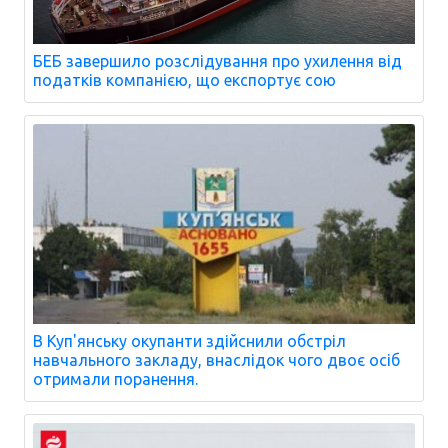
БЕБ завершило розслідування про ухилення від
податків компанією, що експортує сою
В Куп'янську окупанти здійснили обстріл
навчального закладу, внаслідок чого двоє осіб
отримали поранення.