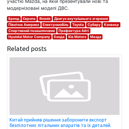
участю Mazda, на якій презентували нові та
модернізовані моделі ДВС.
Бренд
Європа
Японія
Двигун внутрішнього згоряння
Північна Америка
Електромобіль
Toyota
Субару
Конвеєр
Спортивний позашляховик
Префектура Айті
Hyundai Motor Company
Хонда
Kia Motors
Мазда
Related posts
Китай прийняв рішення заборонити експорт
безпілотних літальних апаратів та їх деталей.