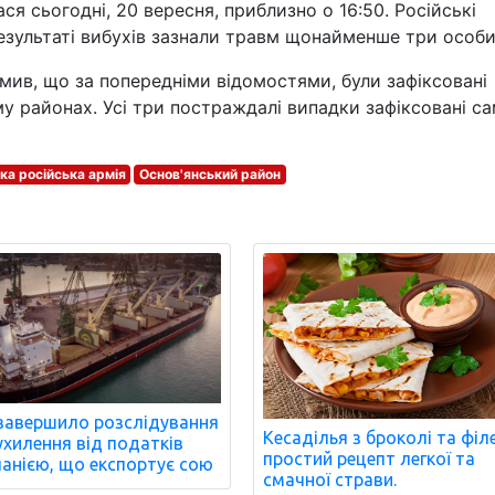
ася сьогодні, 20 вересня, приблизно о 16:50. Російські
 результаті вибухів зазнали травм щонайменше три особи
ив, що за попередніми відомостями, були зафіксовані
у районах. Усі три постраждалі випадки зафіксовані са
ка російська армія
Основ'янський район
завершило розслідування
Кесаділья з броколі та філе
ухилення від податків
простий рецепт легкої та
анією, що експортує сою
смачної страви.