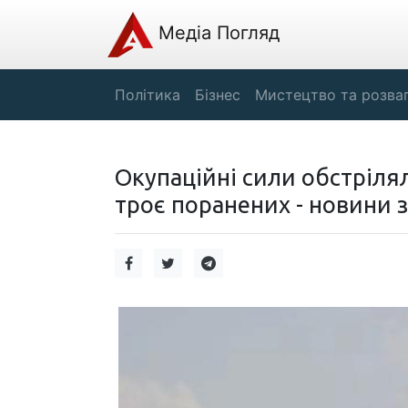
Медіа Погляд
Політика
Бізнес
Мистецтво та розва
Окупаційні сили обстрілял
троє поранених - новини з 