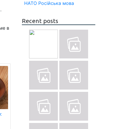
НАТО
Російська мова
.
Recent posts
ме в
: