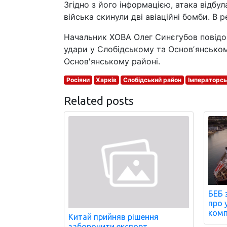
Згідно з його інформацією, атака відбул
війська скинули дві авіаційні бомби. В
Начальник ХОВА Олег Синєгубов повідом
удари у Слобідському та Основʼянськом
Основ'янському районі.
Росіяни
Харків
Слобідський район
Імператорсь
Related posts
БЕБ 
про 
комп
Китай прийняв рішення
заборонити експорт