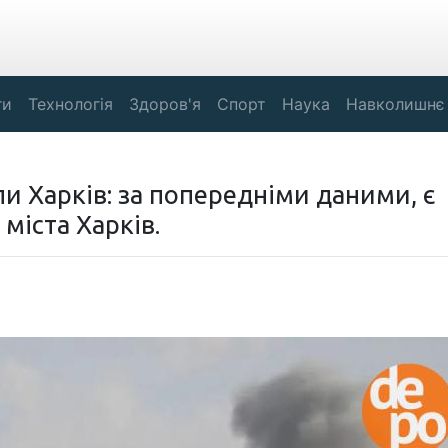
ги
Технологія
Здоров'я
Спорт
Наука
Навколишнє
и Харків: за попередніми даними, є
міста Харків.