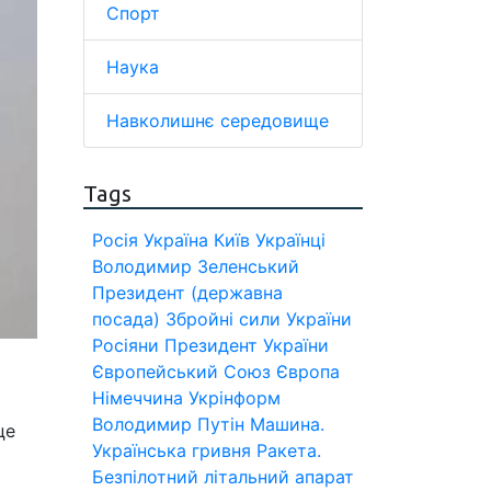
Спорт
Наука
Навколишнє середовище
Tags
Росія
Україна
Київ
Українці
Володимир Зеленський
Президент (державна
посада)
Збройні сили України
Росіяни
Президент України
Європейський Союз
Європа
Німеччина
Укрінформ
Володимир Путін
Машина.
це
Українська гривня
Ракета.
Безпілотний літальний апарат