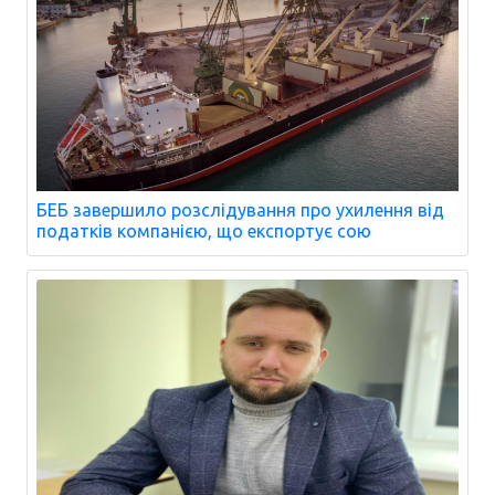
БЕБ завершило розслідування про ухилення від
податків компанією, що експортує сою