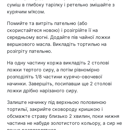
суміш в глибоку тарілку і ретельно змішайте з
курячим м’ясом.
Помийте та витріть пательню (або
скористайтеся новою) і розігрійте її на
середньому вогні. Додайте пів чайної ложки
вершкового масла. Викладіть тортилью на
розігріту пательню.
На одну частину коржа викладіть 2 столові
ложки тертого сиру, а потім рівномірно
розподіліть 1/8 частини курячо-овочевої
начинки. Завершіть, посипавши ще 2 столові
ложки дрібно нарізаного сиру.
Залиште начинку під верхньою половиною
тортильї, закрийте сковороду кришкою і
обсмажте страву близько 2 хвилин, поки нижня
частина не набуде золотистого кольору, а сир не
почне розплавлятися.