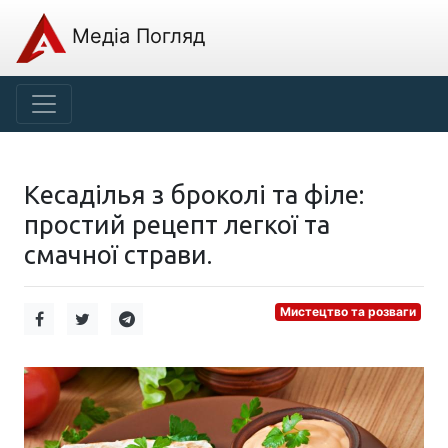
Медіа Погляд
Кесаділья з броколі та філе:
простий рецепт легкої та
смачної страви.
Мистецтво та розваги