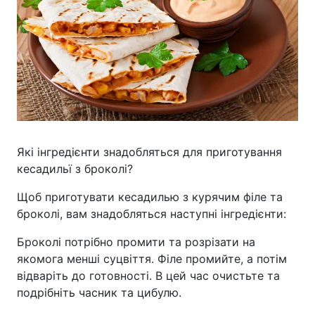
Які інгредієнти знадобляться для приготування
кесадильї з броколі?
Щоб приготувати кесадилью з курячим філе та
броколі, вам знадобляться наступні інгредієнти:
Броколі потрібно промити та розрізати на
якомога менші суцвіття. Філе промийте, а потім
відваріть до готовності. В цей час очистьте та
подрібніть часник та цибулю.