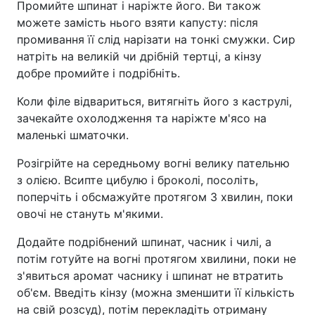
Промийте шпинат і наріжте його. Ви також
можете замість нього взяти капусту: після
промивання її слід нарізати на тонкі смужки. Сир
натріть на великій чи дрібній тертці, а кінзу
добре промийте і подрібніть.
Коли філе відвариться, витягніть його з каструлі,
зачекайте охолодження та наріжте м'ясо на
маленькі шматочки.
Розігрійте на середньому вогні велику пательню
з олією. Всипте цибулю і броколі, посоліть,
поперчіть і обсмажуйте протягом 3 хвилин, поки
овочі не стануть м'якими.
Додайте подрібнений шпинат, часник і чилі, а
потім готуйте на вогні протягом хвилини, поки не
з'явиться аромат часнику і шпинат не втратить
об'єм. Введіть кінзу (можна зменшити її кількість
на свій розсуд), потім перекладіть отриману