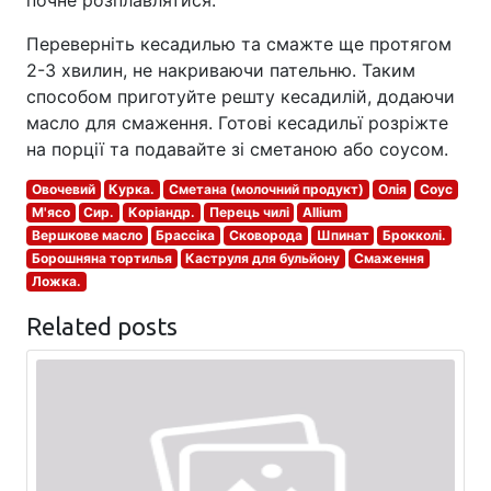
Переверніть кесадилью та смажте ще протягом
2-3 хвилин, не накриваючи пательню. Таким
способом приготуйте решту кесадилій, додаючи
масло для смаження. Готові кесадильї розріжте
на порції та подавайте зі сметаною або соусом.
Овочевий
Курка.
Сметана (молочний продукт)
Олія
Соус
М'ясо
Сир.
Коріандр.
Перець чилі
Allium
Вершкове масло
Брассіка
Сковорода
Шпинат
Брокколі.
Борошняна тортилья
Каструля для бульйону
Смаження
Ложка.
Related posts