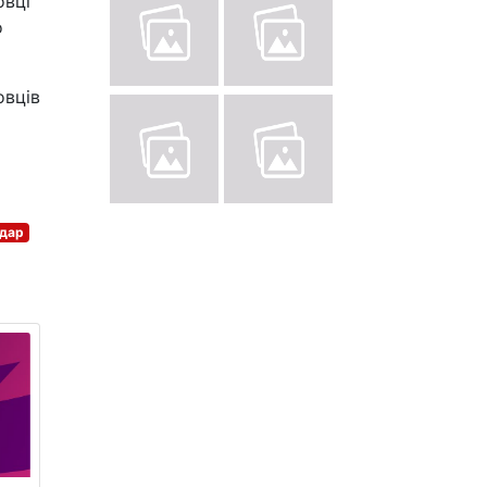
овці
о
овців
удар