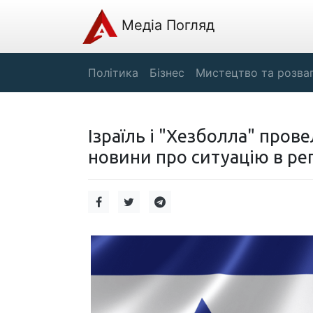
Медіа Погляд
Політика
Бізнес
Мистецтво та розва
Ізраїль і "Хезболла" пров
новини про ситуацію в рег