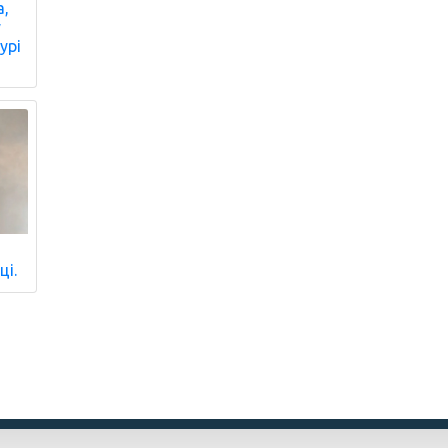
а,
у
урі
ці.