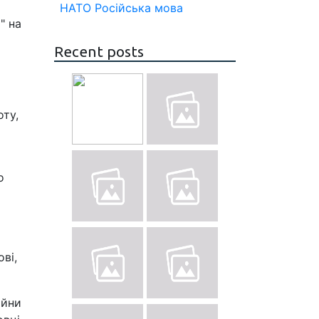
НАТО
Російська мова
" на
Recent posts
оту,
о
х
ві,
ійни