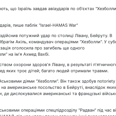
ть, що Ізраїль завдав авіаударів по об'єктах "Хезболли
арів, пише паблік "Israel-HAMAS War"
 здійснив потужний удар по столиці Лівану, Бейруту. В
 Ібрагім Акіль, командувач операціями "Хезболли". У суб
ізація оголосила про загибель ще одного
и" на ім'я Ахмед Вахбі.
ством охорони здоров'я Лівану, в результаті п'ятничног
ред яких троє дітей; багато людей отримали травми.
йськовими діями "Хезболли". Він також здобув notoriety
у на американське посольство в Бейруті, внаслідок яки
, де дислокувалися американські та французькі військо
ськовими операціями спецпідрозділу "Радван" під час в