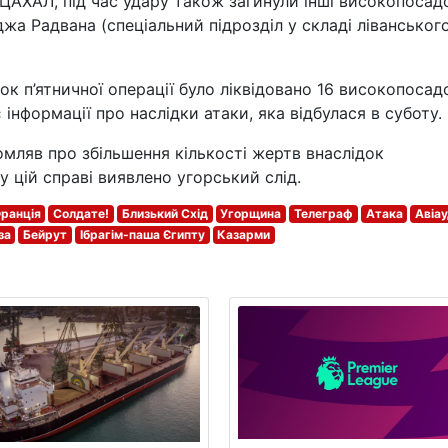
 ЦАХАЛ, під час удару також загинули інші високопосад
жа Радвана (спеціальний підрозділ у складі ліванськог
к п’ятничної операції було ліквідовано 16 високопосад
інформації про наслідки атаки, яка відбулася в суботу.
омляв про збільшення кількості жертв внаслідок
у цій справі виявлено угорський слід.
ранція
Солдате!
Близький Схід
Угорщина
Телеграф
Атака
Авіа
за
Бейрут
Ібрагім-паша Єгипту
Казарми