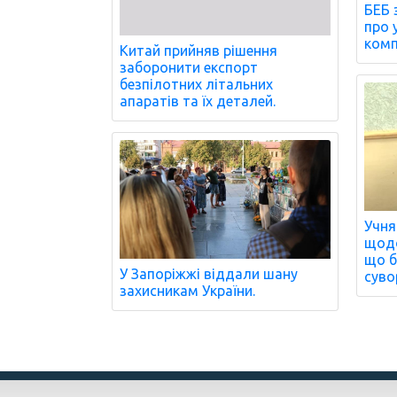
БЕБ 
про 
комп
Китай прийняв рішення
заборонити експорт
безпілотних літальних
апаратів та їх деталей.
Учня
щодо
що б
У Запоріжжі віддали шану
суво
захисникам України.