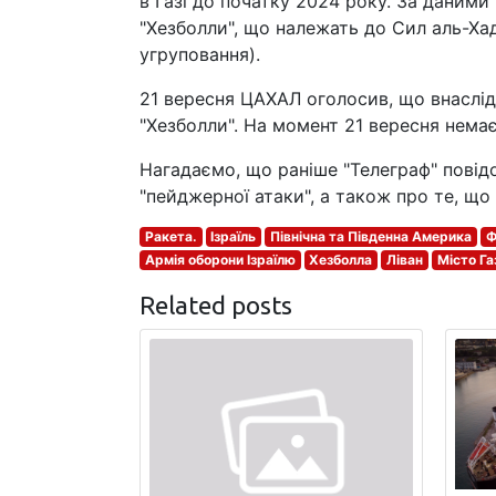
в Газі до початку 2024 року. За даними
"Хезболли", що належать до Сил аль-Хад
угруповання).
21 вересня ЦАХАЛ оголосив, що внаслідо
"Хезболли". На момент 21 вересня немає 
Нагадаємо, що раніше "Телеграф" повід
"пейджерної атаки", а також про те, що 
Ракета.
Ізраїль
Північна та Південна Америка
Ф
Армія оборони Ізраїлю
Хезболла
Ліван
Місто Га
Related posts