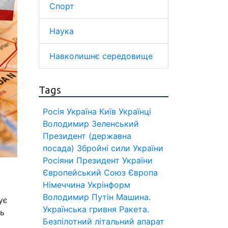
Спорт
Наука
Навколишнє середовище
Tags
Росія
Україна
Київ
Українці
Володимир Зеленський
Президент (державна
посада)
Збройні сили України
Росіяни
Президент України
Європейський Союз
Європа
Німеччина
Укрінформ
Володимир Путін
Машина.
ує
Українська гривня
Ракета.
дь
Безпілотний літальний апарат