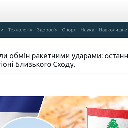
ги
Технологія
Здоров'я
Спорт
Наука
Навколишнє
ели обмін ракетними ударами: останн
іоні Близького Сходу.