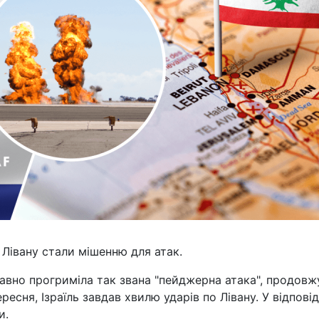
і Лівану стали мішенню для атак.
авно прогриміла так звана "пейджерна атака", продовж
есня, Ізраїль завдав хвилю ударів по Лівану. У відпові
и.