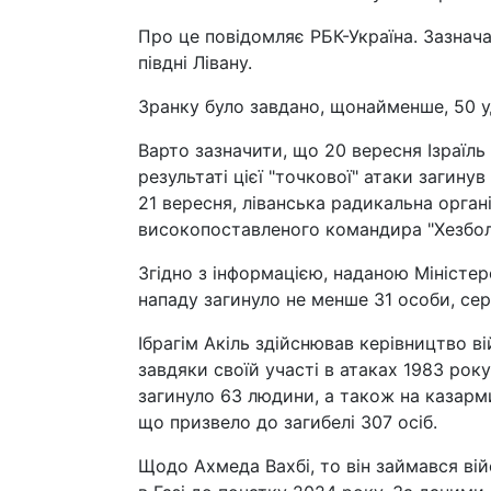
Про це повідомляє РБК-Україна. Зазначаю
півдні Лівану.
Зранку було завдано, щонайменше, 50 уд
Варто зазначити, що 20 вересня Ізраїль
результаті цієї "точкової" атаки загинув
21 вересня, ліванська радикальна орган
високопоставленого командира "Хезболл
Згідно з інформацією, наданою Міністер
нападу загинуло не менше 31 особи, се
Ібрагім Акіль здійснював керівництво ві
завдяки своїй участі в атаках 1983 рок
загинуло 63 людини, а також на казарми
що призвело до загибелі 307 осіб.
Щодо Ахмеда Вахбі, то він займався вій