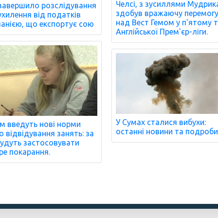
Челсі, з зусиллями Мудрик
завершило розслідування
здобув вражаючу перемог
ухилення від податків
над Вест Гемом у п'ятому т
анією, що експортує сою
Англійської Прем'єр-ліги.
У Сумах сталися вибухи:
м введуть нові норми
останні новини та подроби
 відвідування занять: за
удуть застосовувати
ре покарання.