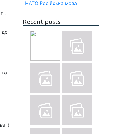
НАТО
Російська мова
ті,
Recent posts
я до
 та
пАП),