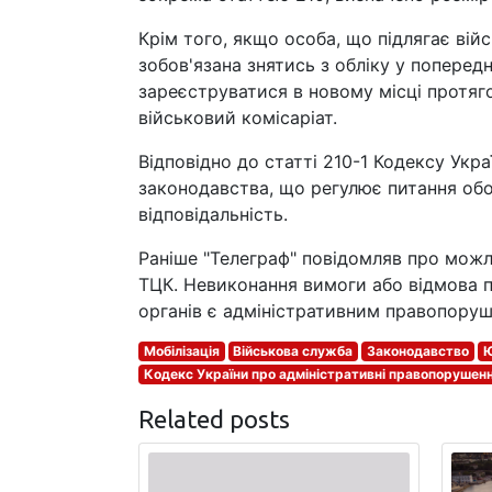
Крім того, якщо особа, що підлягає вій
зобов'язана знятись з обліку у поперед
зареєструватися в новому місці протяго
військовий комісаріат.
Відповідно до статті 210-1 Кодексу Укр
законодавства, що регулює питання обор
відповідальність.
Раніше "Телеграф" повідомляв про можли
ТЦК. Невиконання вимоги або відмова 
органів є адміністративним правопору
Мобілізація
Військова служба
Законодавство
Ю
Кодекс України про адміністративні правопорушен
Related posts