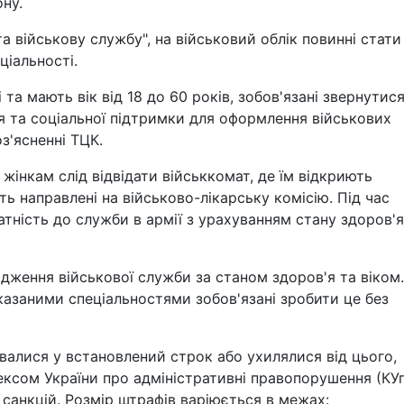
ну.
 військову службу", на військовий облік повинні стати 
іальності.
 та мають вік від 18 до 60 років, зобов'язані звернутис
 та соціальної підтримки для оформлення військових
оз'ясненні ТЦК.
інкам слід відвідати військкомат, де їм відкриють
ть направлені на військово-лікарську комісію. Під час
тність до служби в армії з урахуванням стану здоров'я
ження військової служби за станом здоров'я та віком.
казаними спеціальностями зобов'язані зробити це без
валися у встановлений строк або ухилялися від цього,
ексом України про адміністративні правопорушення (КУ
 санкцій. Розмір штрафів варіюється в межах: