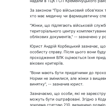
надали в ТЦК і СП Кременчуцького райо
За законом "Про військовий обов'язок та
хто має медичну чи фармацевтичну спец
"Жінки, що підлягають військовій службі
територіального центру комплектування
облікових документів," -- зазначено у р
Юрист Андрій Корбецький зазначає, що ж
особисту справу. Після цього вони буду
проходження ВЛК оцінюється їхня прида
вікових критеріїв.
"Вони мають бути придатними до проход
Норми не змінилися, але жінки з вищев
винятку", -- зазначив юрист.
Зазначаємо, що особи, які не зареєстру
можуть бути оштрафовані. Згідно з Код
зокрема статтею 210, визначено розмір