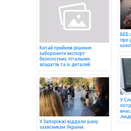
БЕБ 
про 
комп
Китай прийняв рішення
заборонити експорт
безпілотних літальних
апаратів та їх деталей.
У Сл
потр
внас
люди
У Запоріжжі віддали шану
захисникам України.