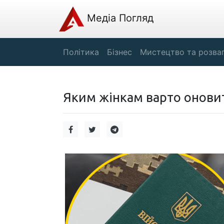
Медіа Погляд
Політика
Бізнес
Мистецтво та розва
Яким жінкам варто онови