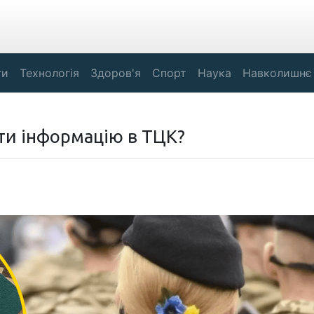
ги
Технологія
Здоров'я
Спорт
Наука
Навколишнє
ти інформацію в ТЦК?