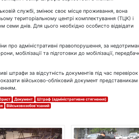
ськовій службі, змінює своє місце проживання, вона
ньому територіальному центрі комплектування (ТЦК) і
м семи днів. Для цього необхідно особисто відвідати
аїни про адміністративні правопорушення, за недотрима
они, мобілізації та підготовки до мобілізації, передбач
ві штрафи за відсутність документів під час перевірок
показати військово-обліковий документ представникам
шенням.
рист
Документ
Штраф (адміністративне стягнення)
ня
Військовозобов'язаний