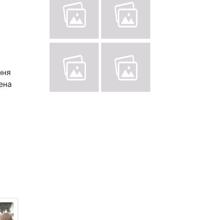
ння
ена