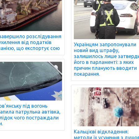
завершило розслідування
ухилення від податків
Українцям запропонували
анією, що експортує сою
новий вид штрафу,
залишилось лише затверд
його в парламенті: з яких
причин планують вводити
покарання.
ов'янську під вогонь
апила патрульна автівка,
лідок чого постраждали
.
Кальцієві відкладення:
методи їх усунення з душо