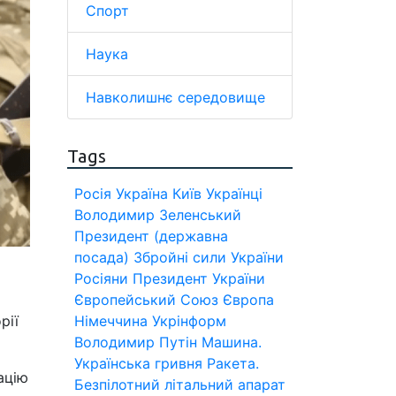
Спорт
Наука
Навколишнє середовище
Tags
Росія
Україна
Київ
Українці
Володимир Зеленський
Президент (державна
посада)
Збройні сили України
Росіяни
Президент України
Європейський Союз
Європа
рії
Німеччина
Укрінформ
Володимир Путін
Машина.
Українська гривня
Ракета.
ацію
Безпілотний літальний апарат