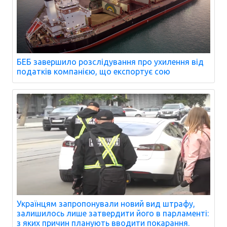
БЕБ завершило розслідування про ухилення від
податків компанією, що експортує сою
Українцям запропонували новий вид штрафу,
залишилось лише затвердити його в парламенті:
з яких причин планують вводити покарання.