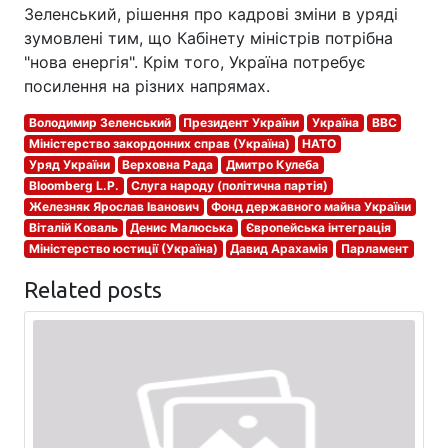
Зеленський, рішення про кадрові зміни в уряді
зумовлені тим, що Кабінету міністрів потрібна
"нова енергія". Крім того, Україна потребує
посилення на різних напрямах.
Володимир Зеленський
Президент України
Україна
BBC
Міністерство закордонних справ (Україна)
НАТО
Уряд України
Верховна Рада
Дмитро Кулеба
Bloomberg L.P.
Слуга народу (політична партія)
Железняк Ярослав Іванович
Фонд державного майна України
Віталій Коваль
Денис Малюська
Європейська інтеграція
Міністерство юстиції (Україна)
Давид Арахамія
Парламент
Related posts