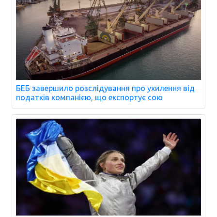
БЕБ завершило розслідування про ухилення від
податків компанією, що експортує сою