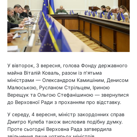
У вівторок, 3 вересня, голова Фонду державного
майна Віталій Коваль, разом із п'ятьма
міністрами — Олександром Камишіним, Денисом
Малюською, Русланом Стрільцем, Іриною
Верещук та Ольгою Стефанішиною — звернулися
до Верховної Ради з проханням про відставку.
У середу, 4 вересня, міністр закордонних справ
Дмитро Кулеба також висловив подібну думку.
Проте сьогодні Верховна Рада затвердила
звільнення лише чотирьох міністрів.