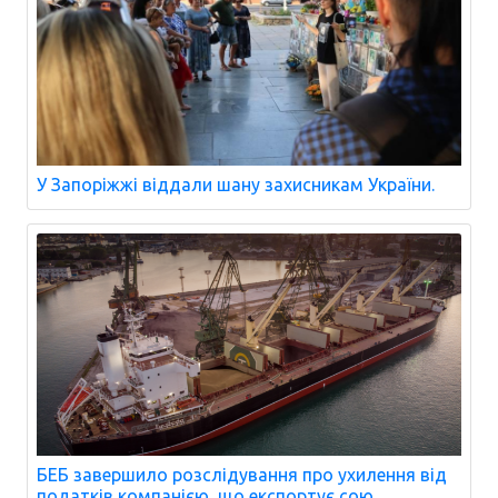
У Запоріжжі віддали шану захисникам України.
БЕБ завершило розслідування про ухилення від
податків компанією, що експортує сою