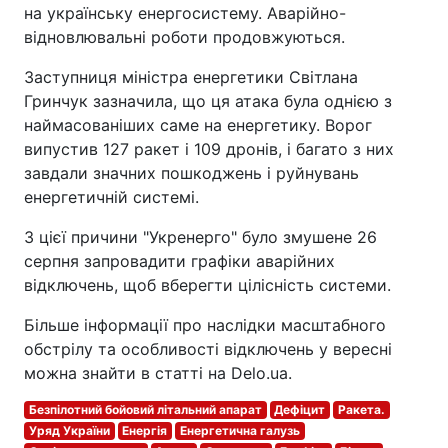
на українську енергосистему. Аварійно-
відновлювальні роботи продовжуються.
Заступниця міністра енергетики Світлана
Гринчук зазначила, що ця атака була однією з
наймасованіших саме на енергетику. Ворог
випустив 127 ракет і 109 дронів, і багато з них
завдали значних пошкоджень і руйнувань
енергетичній системі.
З цієї причини "Укренерго" було змушене 26
серпня запровадити графіки аварійних
відключень, щоб вберегти цілісність системи.
Більше інформації про наслідки масштабного
обстрілу та особливості відключень у вересні
можна знайти в статті на Delo.ua.
Безпілотний бойовий літальний апарат
Дефіцит
Ракета.
Уряд України
Енергія
Енергетична галузь