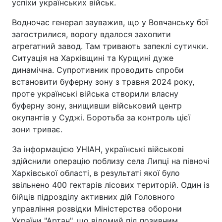
успіхи українських військ.
Водночас генерал зауважив, що у Вовчанську бої
загострилися, ворогу вдалося захопити
агрегатний завод. Там тривають запеклі сутички.
Ситуація на Харківщині та Курщині дуже
динамічна. Супротивник проводить спроби
встановити буферну зону з травня 2024 року,
проте українські війська створили власну
буферну зону, знищивши військовий центр
окупантів у Суджі. Боротьба за контроль цієї
зони триває.
За інформацією УНІАН, українські військові
здійснили операцію поблизу села Липці на півночі
Харківської області, в результаті якої було
звільнено 400 гектарів лісових територій. Один із
бійців підрозділу активних дій Головного
управління розвідки Міністерства оборони
України "Артан", що відомий під позивним