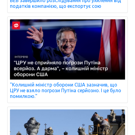
БЕБ завершило розслідування про ухилення від
податків компанією, що експортує сою
"Колишній міністр оборони США зазначив, що
ЦРУ не взяло погрози Путіна серйозно. І це було
помилкою."