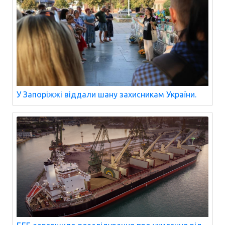
У Запоріжжі віддали шану захисникам України.