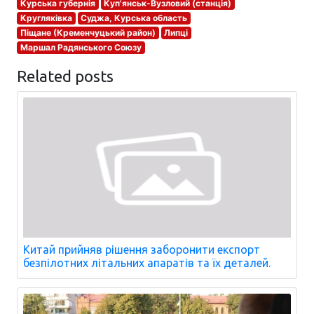
Курська губернія
Куп'янськ-Вузловий (станція)
Кругляківка
Суджа, Курська область
Піщане (Кременчуцький район)
Липці
Маршал Радянського Союзу
Related posts
Китай прийняв рішення заборонити експорт
безпілотних літальних апаратів та їх деталей.