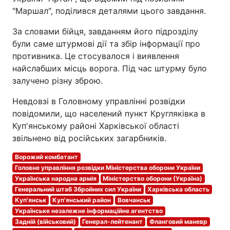
"Маршал", поділився деталями цього завдання.
За словами бійця, завданням його підрозділу
були саме штурмові дії та збір інформації про
противника. Це стосувалося і виявлення
найслабших місць ворога. Під час штурму було
залучено різну зброю.
Невдовзі в Головному управлінні розвідки
повідомили, що населений пункт Кругляківка в
Куп'янському районі Харківської області
звільнено від російських загарбників.
Ворожий комбатант
Головне управління розвідки Міністерства оборони України
Українська народна армія
Міністерство оборони (Україна)
Генеральний штаб Збройних сил України
Харківська область
Куп'янськ
Куп'янський район
Вовчанськ
Українське незалежне інформаційне агентство
Задній (військовий)
Генерал-лейтенант
Фланговий маневр