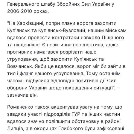
Генерального штабу Збройних Сил України у
2006-2010 роках.
"На Харківщині, попри плани ворога захопити
Куп'янськ та Куп'янськ-Вузловий, нашим військам
вдалося провести контратаки навколо Піщаного
та південніше. Є позитивна перспектива, адже
противник намагався розрізати наше
угруповання, щоб захопити Куп'янськ та
Вовчанськ. Якби це вдалося, ворог міг би зайти в
тил і фланг нашого угруповання. Тому останнім
часом і відбулися відповідні позитивні дії Сил
оборони України щодо покращення ситуації", -
зазначив він.
Романенко також акцентував увагу на тому, що
завдяки участі підрозділів ГУР та інших частин
вдалося значно поліпшити обстановку в районі
Липців, а в околицях Глибокого були зафіксовані