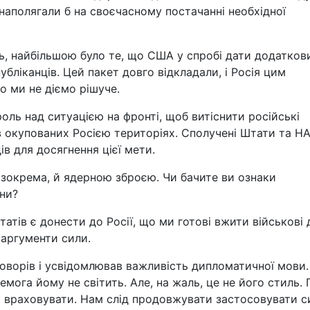
наполягали б на своєчасному постачанні необхідної
ть, найбільшою було те, що США у спробі дати додатков
ліканців. Цей пакет довго відкладали, і Росія цим
о ми не діємо рішуче.
роль над ситуацією на фронті, щоб витіснити російські
 в окупованих Росією територіях. Сполучені Штати та Н
ів для досягнення цієї мети.
зокрема, й ядерною зброєю. Чи бачите ви ознаки
йни?
ів є донести до Росії, що ми готові вжити військові д
 аргументи сили.
говорів і усвідомлював важливість дипломатичної мови.
мога йому не світить. Але, на жаль, це не його стиль. 
 враховувати. Нам слід продовжувати застосовувати с