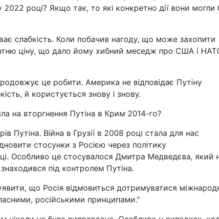
у 2022 році? Якщо так, то які конкретно дії вони могли 
чуває слабкість. Коли побачив нагоду, що може захопити
татню ціну, що дало йому хибний меседж про США і НАТ
продовжує це робити. Америка не відповідає Путіну
кість, й користується знову і знову.
іла на вторгнення Путіна в Крим 2014-го?
в Путіна. Війна в Грузії в 2008 році стала для нас
дновити стосунки з Росією через політику
ці. Особливо це стосувалося Дмитра Медведєва, який 
 знаходився під контролем Путіна.
ь уявити, що Росія відмовиться дотримуватися міжнарод
власними, російськими принципами."