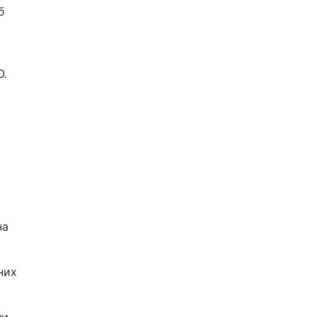
б
О.
на
них