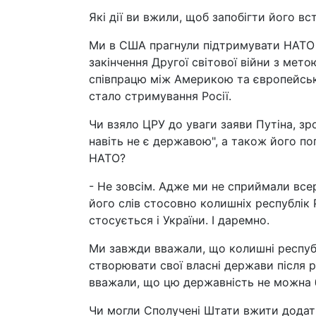
Які дії ви вжили, щоб запобігти його 
Ми в США прагнули підтримувати НАТО в
закінчення Другої світової війни з мет
співпрацю між Америкою та європейськ
стало стримування Росії.
Чи взяло ЦРУ до уваги заяви Путіна, зр
навіть не є державою", а також його по
НАТО?
- Не зовсім. Адже ми не сприймали всер
його слів стосовно колишніх республік 
стосується і України. І даремно.
Ми завжди вважали, що колишні респуб
створювати свої власні держави після 
вважали, що цю державність не можна бу
Чи могли Сполучені Штати вжити додатко