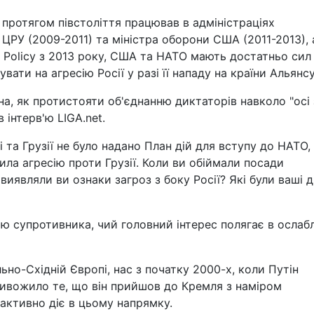
 протягом півстоліття працював в адміністраціях
ЦРУ (2009-2011) та міністра оборони США (2011-2013), 
ic Policy з 2013 року, США та НАТО мають достатньо сил 
ати на агресію Росії у разі її нападу на країни Альянсу
, як протистояти об'єднанню диктаторів навколо "осі з
 інтерв'ю LIGA.net.
і та Грузії не було надано План дій для вступу до НАТО,
нила агресію проти Грузії. Коли ви обіймали посади
иявляли ви ознаки загроз з боку Росії? Які були ваші ді
 супротивника, чий головний інтерес полягає в ослабл
ьно-Східній Європі, нас з початку 2000-х, коли Путін
ривожило те, що він прийшов до Кремля з наміром
 активно діє в цьому напрямку.