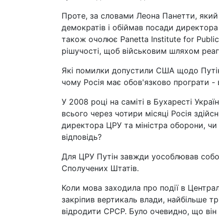
Проте, за словами Леона Панетти, який
демократів і обіймав посади директора 
також очолює Panetta Institute for Publ
рішучості, щоб військовим шляхом реагув
Які помилки допустили США щодо Путіна
чому Росія має обов'язково програти - в
У 2008 році на саміті в Бухаресті Україн
всього через чотири місяці Росія здійс
директора ЦРУ та міністра оборони, чи в
відповідь?
Для ЦРУ Путін завжди уособлював собою
Сполучених Штатів.
Коли мова заходила про події в Централ
закріпив вертикаль влади, найбільше т
відродити СРСР. Було очевидно, що він