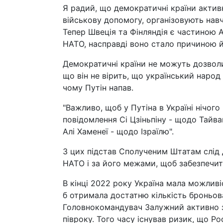
Я радий, що демократичні країни актив
військову допомогу, організовують нав
Тепер Швеція та Фінляндія є частиною 
НАТО, насправді воно стало причиною й
Демократичні країни не можуть дозволи
що він не вірить, що український народ
чому Путін напав.
"Важливо, щоб у Путіна в Україні нічог
повідомлення Сі Цзіньпіну - щодо Тайва
Алі Хаменеї - щодо Ізраїлю".
З цих підстав Сполученим Штатам слід
НАТО і за його межами, щоб забезпечи
В кінці 2022 року Україна мала можлив
б отримала достатню кількість броньова
Головнокомандувач Залужний активно з
півроку. Того часу існував ризик, що Р