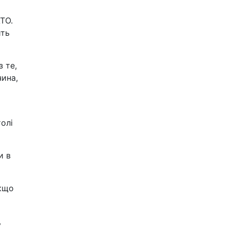
ТО.
ить
 те,
чина,
олі
и в
якщо
у