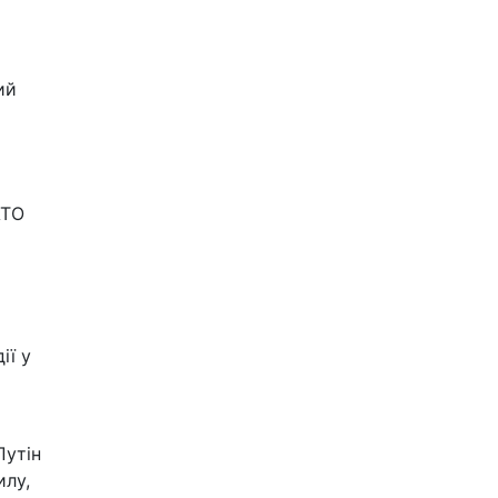
ий
АТО
ії у
Путін
илу,