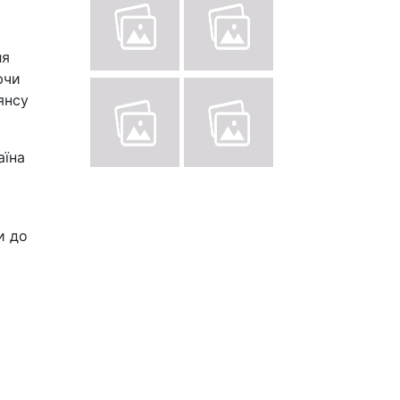
ля
ючи
янсу
аїна
и до