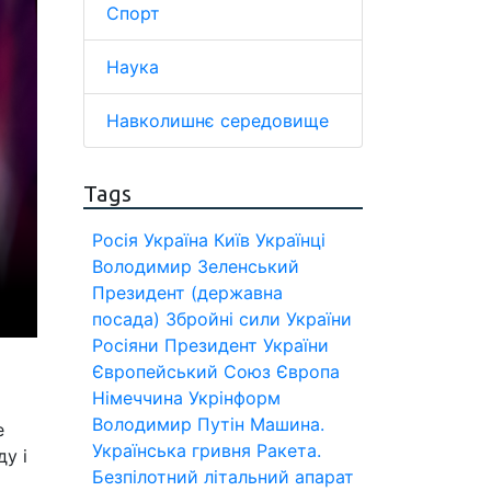
Спорт
Наука
Навколишнє середовище
Tags
Росія
Україна
Київ
Українці
Володимир Зеленський
Президент (державна
посада)
Збройні сили України
Росіяни
Президент України
Європейський Союз
Європа
Німеччина
Укрінформ
Володимир Путін
Машина.
е
Українська гривня
Ракета.
у і
Безпілотний літальний апарат