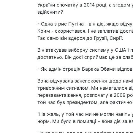
України спочатку в 2014 році, а згодом 
здійснити?
- Одна з рис Путіна - він діє, якщо від
Крим - скористався. І не заплатив дос
Так само він вдерся до Грузії, Сирії.
Він атакував виборчу систему у США і 
достатньо. Він досі сприймає це за слаб
- Як адміністрація Барака Обами відпов
Вона відчувала занепокоєння щодо намірі
тривожним сигналом. Ми намагалися ві
перезавантаження, розпочату в 2009 ро
той час був президентом, але фактично
"На жаль, у той час ми не могли навіт
норм. Ми були в помилці – вона діє за 