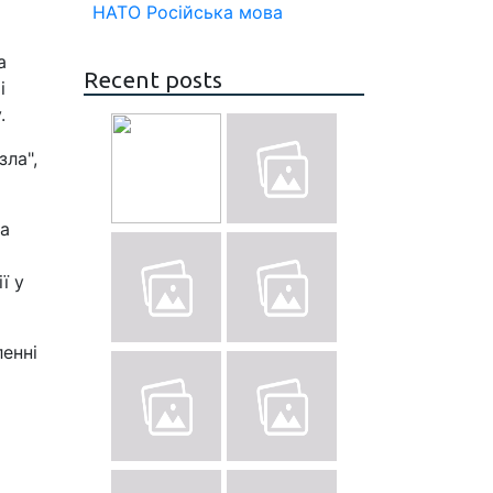
НАТО
Російська мова
а
Recent posts
і
.
ла",
 а
ї у
енні