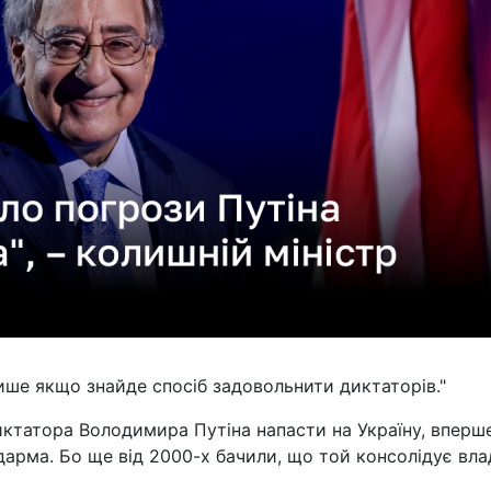
ише якщо знайде спосіб задовольнити диктаторів."
ктатора Володимира Путіна напасти на Україну, вперш
арма. Бо ще від 2000-х бачили, що той консолідує влад