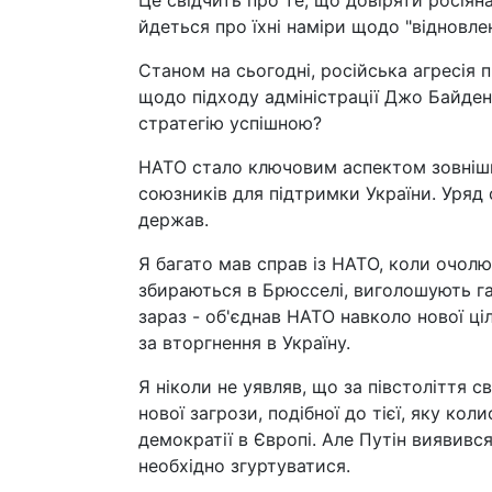
Це свідчить про те, що довіряти росіян
йдеться про їхні наміри щодо "відновл
Станом на сьогодні, російська агресія п
щодо підходу адміністрації Джо Байден
стратегію успішною?
НАТО стало ключовим аспектом зовнішн
союзників для підтримки України. Уряд 
держав.
Я багато мав справ із НАТО, коли очол
збираються в Брюсселі, виголошують га
зараз - об'єднав НАТО навколо нової ціл
за вторгнення в Україну.
Я ніколи не уявляв, що за півстоліття 
нової загрози, подібної до тієї, яку кол
демократії в Європі. Але Путін виявивс
необхідно згуртуватися.