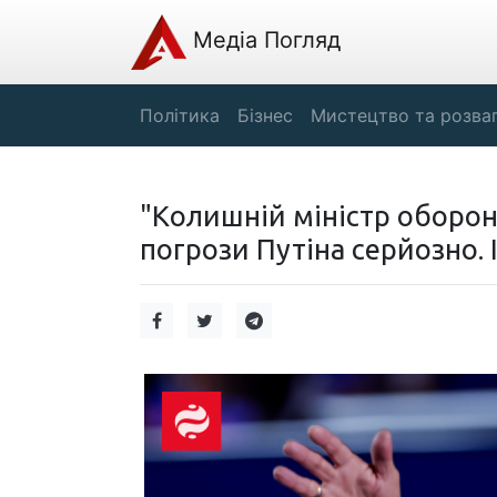
Медіа Погляд
Політика
Бізнес
Мистецтво та розва
"Колишній міністр оборон
погрози Путіна серйозно. 