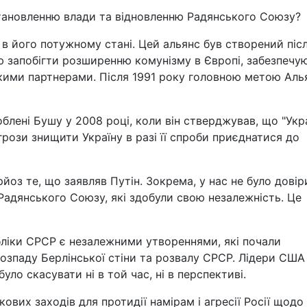
встановленню влади та відновленню Радянського Союзу?
 його потужному стані. Цей альянс був створений піс
ою запобігти розширенню комунізму в Європі, забезпечу
ими партнерами. Після 1991 року головною метою Аль
облені Бушу у 2008 році, коли він стверджував, що "Укр
грози знищити Україну в разі її спроби приєднатися до
йоз те, що заявляв Путін. Зокрема, у нас не було довір
Радянського Союзу, які здобули свою незалежність. Це
ліки СРСР є незалежними утвореннями, які почали
розпаду Берлінської стіни та розвалу СРСР. Лідери США
ло скасувати ні в той час, ні в перспективі.
вих заходів для протидії намірам і агресії Росії щодо