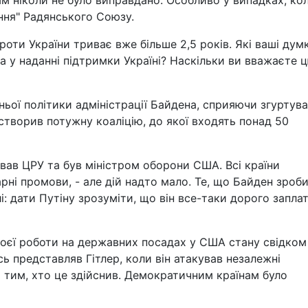
ам ніколи не було виправдано. Особливо у випадках, ко
ення" Радянського Союзу.
роти України триває вже більше 2,5 років. Які ваші дум
а у наданні підтримки Україні? Наскільки ви вважаєте 
ьої політики адміністрації Байдена, сприяючи згуртув
створив потужну коаліцію, до якої входять понад 50
ював ЦРУ та був міністром оборони США. Всі країни
рні промови, - але дій надто мало. Те, що Байден зроб
і: дати Путіну зрозуміти, що він все-таки дорого запла
своєї роботи на державних посадах у США стану свідком
ись представляв Гітлер, коли він атакував незалежні
я тим, хто це здійснив. Демократичним країнам було