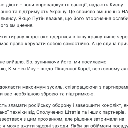
но діють - вони впроваджують санкції, надають Києву
чання та підтримують Україну. Це сприяло зміцненню НА
Альянсу. Якщо Путін вважав, що його вторгнення ослаб
ого зміцнення.
ти тирану жорстоко вдертися в іншу країну лише через
 має право керувати собою самостійно. А це єдина при
о не вийшло. Бо, зупиняючи його, ми посилаємо
ню, Кім Чен Ину - щодо Південної Кореї, верховному аят
 докласти максимум зусиль, співпрацюючи з партнерам
ти вас необхідною зброєю та підтримкою.
ість зламати російську оборону і завершити конфлікт, 
ної техніки від Сполучених Штатів та інших партнерів.
вертався з цим проханням, але рішення затримали на
осія може вжити ядерні заходи. Якби ви обіймали посад