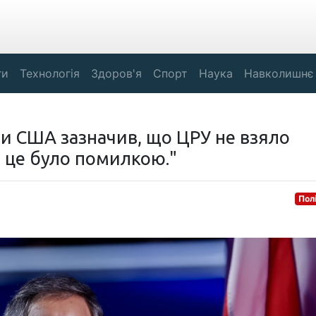
ги
Технологія
Здоров'я
Спорт
Наука
Навколишнє
и США зазначив, що ЦРУ не взяло
І це було помилкою."
Пол