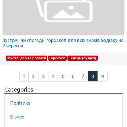
Зустрічі чи спогади: гороскоп для всіх знаків зодіаку на
2 вересня
Мистецтво та розваги
Гороскоп
Телець (сузір'я)
1
2
3
4
5
6
7
8
9
Categories
Політика
Бізнес