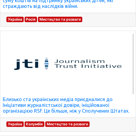
суму коштів на підтримку українських дітей, які
страждають від наслідків війни.
Україна
Росія
Мистецтво та розваги
Близько ста українських медіа приєдналися до
Ініціативи журналістської довіри, ініційованої
організацією RSF. Це більше, ніж у Сполучених Штатах.
Україна
Колумбія
Мистецтво та розваги