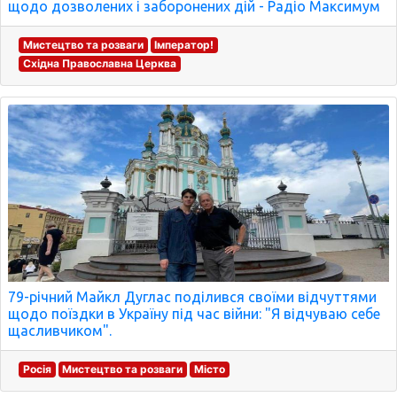
щодо дозволених і заборонених дій - Радіо Максимум
Мистецтво та розваги
Імператор!
Східна Православна Церква
79-річний Майкл Дуглас поділився своїми відчуттями
щодо поїздки в Україну під час війни: "Я відчуваю себе
щасливчиком".
Росія
Мистецтво та розваги
Місто