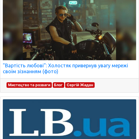
"Вартість любові": Холостяк привернув увагу мережі
своїм зізнанням (фото)
Мистецтво та розваги
Блог
Сергій Жадан