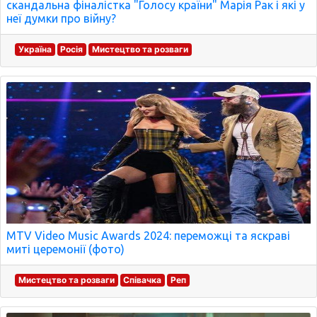
скандальна фіналістка "Голосу країни" Марія Рак і які у
неї думки про війну?
Україна
Росія
Мистецтво та розваги
MTV Video Music Awards 2024: переможці та яскраві
миті церемонії (фото)
Мистецтво та розваги
Співачка
Реп