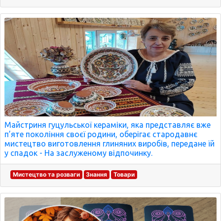
Майстриня гуцульської кераміки, яка представляє вже
п’яте покоління своєї родини, оберігає стародавнє
мистецтво виготовлення глиняних виробів, передане їй
у спадок - На заслуженому відпочинку.
Мистецтво та розваги
Знання
Товари