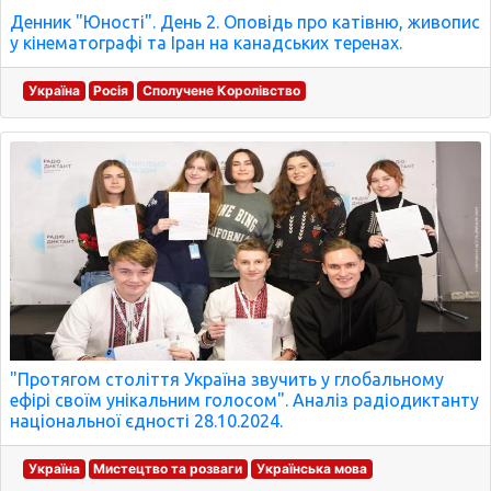
Денник "Юності". День 2. Оповідь про катівню, живопис
у кінематографі та Іран на канадських теренах.
Україна
Росія
Сполучене Королівство
"Протягом століття Україна звучить у глобальному
ефірі своїм унікальним голосом". Аналіз радіодиктанту
національної єдності 28.10.2024.
Україна
Мистецтво та розваги
Українська мова