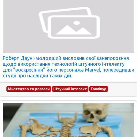
Роберт Дауні-молодший висловив свої занепокоєння
щодо використання технологій штучного інтелекту
для "воскресіння" його персонажа Marvel, попередивши
студії про наслідки таких дій.
Мистецтво та розваги
Штучний інтелект
Голлівуд