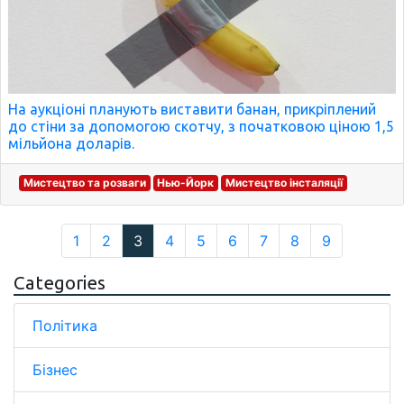
На аукціоні планують виставити банан, прикріплений
до стіни за допомогою скотчу, з початковою ціною 1,5
мільйона доларів.
Мистецтво та розваги
Нью-Йорк
Мистецтво інсталяції
1
2
3
4
5
6
7
8
9
Categories
Політика
Бізнес