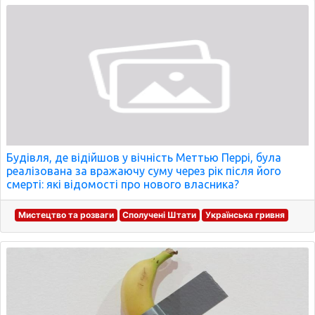
Будівля, де відійшов у вічність Меттью Перрі, була
реалізована за вражаючу суму через рік після його
смерті: які відомості про нового власника?
Мистецтво та розваги
Сполучені Штати
Українська гривня