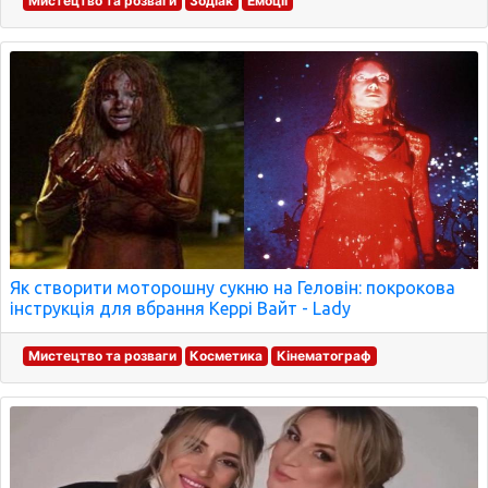
Мистецтво та розваги
Зодіак
Емоції
Як створити моторошну сукню на Геловін: покрокова
інструкція для вбрання Керрі Вайт - Lady
Мистецтво та розваги
Косметика
Кінематограф