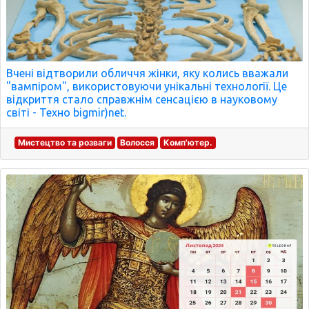
Вчені відтворили обличчя жінки, яку колись вважали
"вампіром", використовуючи унікальні технології. Це
відкриття стало справжнім сенсацією в науковому
світі - Техно bigmir)net.
Мистецтво та розваги
Волосся
Комп'ютер.