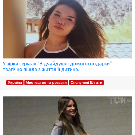
У зірки серіалу "Відчайдушні домогосподарки"
трагічно пішла з життя її дитина.
Україна
Мистецтво та розваги
Сполучені Штати