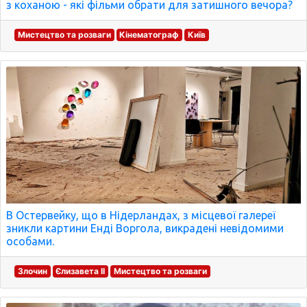
з коханою - які фільми обрати для затишного вечора?
Мистецтво та розваги
Кінематограф
Київ
В Остервейку, що в Нідерландах, з місцевої галереї
зникли картини Енді Воргола, викрадені невідомими
особами.
Злочин
Єлизавета II
Мистецтво та розваги