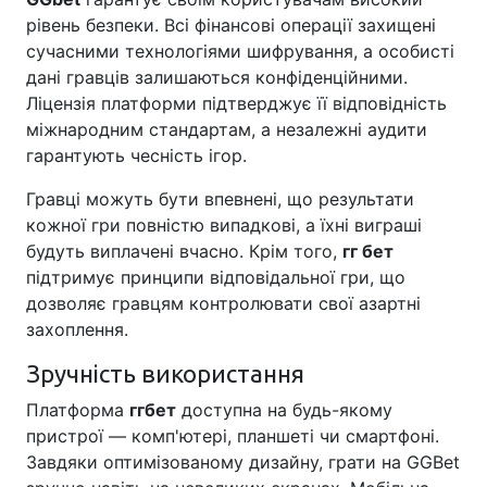
рівень безпеки. Всі фінансові операції захищені
сучасними технологіями шифрування, а особисті
дані гравців залишаються конфіденційними.
Ліцензія платформи підтверджує її відповідність
міжнародним стандартам, а незалежні аудити
гарантують чесність ігор.
Гравці можуть бути впевнені, що результати
кожної гри повністю випадкові, а їхні виграші
будуть виплачені вчасно. Крім того,
гг бет
підтримує принципи відповідальної гри, що
дозволяє гравцям контролювати свої азартні
захоплення.
Зручність використання
Платформа
ггбет
доступна на будь-якому
пристрої — комп'ютері, планшеті чи смартфоні.
Завдяки оптимізованому дизайну, грати на GGBet