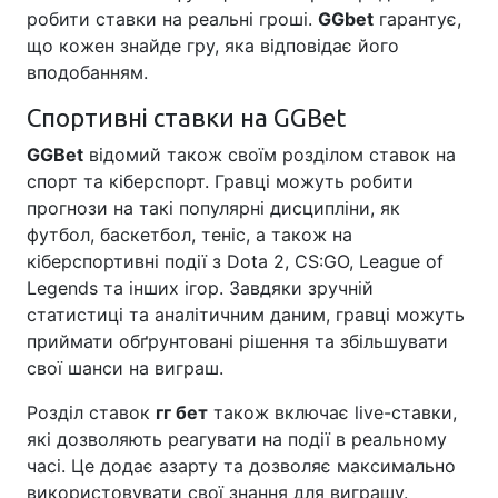
робити ставки на реальні гроші.
GGbet
гарантує,
що кожен знайде гру, яка відповідає його
вподобанням.
Спортивні ставки на GGBet
GGBet
відомий також своїм розділом ставок на
спорт та кіберспорт. Гравці можуть робити
прогнози на такі популярні дисципліни, як
футбол, баскетбол, теніс, а також на
кіберспортивні події з Dota 2, CS:GO, League of
Legends та інших ігор. Завдяки зручній
статистиці та аналітичним даним, гравці можуть
приймати обґрунтовані рішення та збільшувати
свої шанси на виграш.
Розділ ставок
гг бет
також включає live-ставки,
які дозволяють реагувати на події в реальному
часі. Це додає азарту та дозволяє максимально
використовувати свої знання для виграшу.