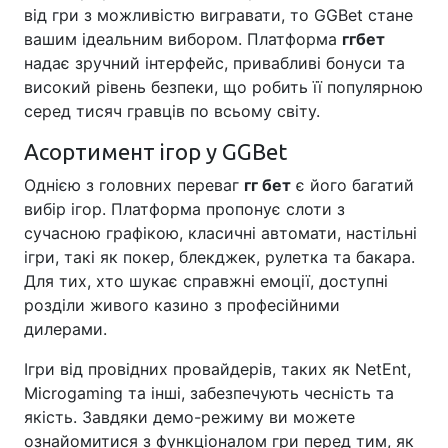
від гри з можливістю вигравати, то GGBet стане
вашим ідеальним вибором. Платформа
ггбет
надає зручний інтерфейс, привабливі бонуси та
високий рівень безпеки, що робить її популярною
серед тисяч гравців по всьому світу.
Асортимент ігор у GGBet
Однією з головних переваг
гг бет
є його багатий
вибір ігор. Платформа пропонує слоти з
сучасною графікою, класичні автомати, настільні
ігри, такі як покер, блекджек, рулетка та бакара.
Для тих, хто шукає справжні емоції, доступні
розділи живого казино з професійними
дилерами.
Ігри від провідних провайдерів, таких як NetEnt,
Microgaming та інші, забезпечують чесність та
якість. Завдяки демо-режиму ви можете
ознайомитися з функціоналом гри перед тим, як