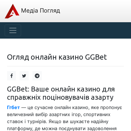
Медіа Погляд
Огляд онлайн казино GGBet
GGBet: Ваше онлайн казино для
справжніх поціновувачів азарту
Ггбет
— це сучасне онлайн казино, яке пропонує
величезний вибір азартних ігор, спортивних
ставок і турнірів. Якщо ви шукаєте надійну
платформу, де можна поєднувати задоволення