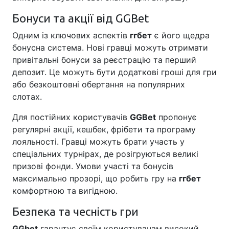
Бонуси та акції від GGBet
Одним із ключових аспектів
ггбет
є його щедра
бонусна система. Нові гравці можуть отримати
привітальні бонуси за реєстрацію та перший
депозит. Це можуть бути додаткові гроші для гри
або безкоштовні обертання на популярних
слотах.
Для постійних користувачів
GGBet
пропонує
регулярні акції, кешбек, фрібети та програму
лояльності. Гравці можуть брати участь у
спеціальних турнірах, де розігруються великі
призові фонди. Умови участі та бонусів
максимально прозорі, що робить гру на
ггбет
комфортною та вигідною.
Безпека та чесність гри
GGbet
гарантує своїм користувачам високий